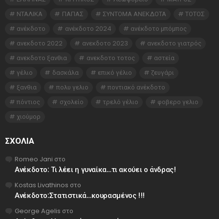
ΝΤΑΛΙΚΑ
ΠΑΠΑΣ
ΣΥΝΤΟΜΑ ΑΝΕΚΔΟΤΑ
ΤΟΤΟΣ
ανέκδοτο
ανέκδοτο 2024
ανέκδοτο μπόμπος
ανεκδοτο 2022
ανεκδοτο 2023
ανεκδοτο γιατρός
ανεκδοτο ξανθια
ανεκδοτο τοτος
αστεία
γέλιο
δασκάλα
επικό γέλιο
ζευγάρι
ξανθια
πολυ γελιο
ποντιακό ανέκδοτο
πόντιος
σχολείο
τρελό γέλιο
φοβερο γελιο
χιούμορ
ΣΧΌΛΙΑ
Romeo Jani
στο
Ανέκδοτο: Τι λέει η γυναίκα…τι ακούει ο άνδρας!
Kostas Livathinos
στο
Ανέκδοτο:Στατιστικά…κουρασμένος !!!
George Agelis
στο