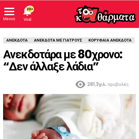
20+
Μενού
Viral
ΑΝΈΚΔΟΤΑ
ΑΝΈΚΔΟΤΑ ΜΕ ΓΙΑΤΡΟΎΣ
ΚΟΡΥΦΑΙΑ ΑΝΕΚΔΟΤΑ
Ανεκδοτάρα με 80χρονο:
“Δεν άλλαξε λάδια”
281.3χιλ.
προβολές.