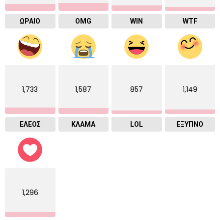
ΩΡΑΙΟ
OMG
WIN
WTF
1,733
1,587
857
1,149
ΕΛΕΟΣ
ΚΛΑΜΑ
LOL
ΈΞΥΠΝΟ
1,296