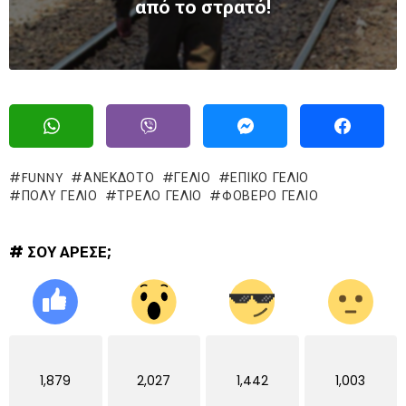
από το στρατό!
FUNNY
ΑΝΕΚΔΟΤΟ
ΓΈΛΙΟ
ΕΠΙΚΌ ΓΈΛΙΟ
ΠΟΛΥ ΓΕΛΙΟ
ΤΡΕΛΌ ΓΈΛΙΟ
ΦΟΒΕΡΟ ΓΕΛΙΟ
# ΣΟΥ ΑΡΕΣΕ;
1,879
2,027
1,442
1,003