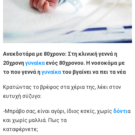
Ανεκδοτάρα με 80χρονο: Στη κλινική γεννά η
20χρονη
γυναίκα
ενός 80χρονου. Η νοσοκόμα με
το που γεννά η
γυναίκα
του βγαίνει να πει τα νέα
Κρατώντας το βρέφος στα χέρια της, λέει στον
ευτυχή σύζυγο:
-Μπράβο σας, είναι αγόρι, ίδιος εσείς, χωρίς
δόντι
α
και χωρίς μαλλιά. Πως τα
καταφέρνετε;