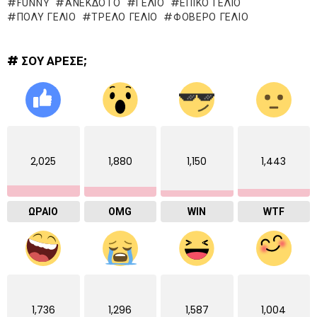
FUNNY
ΑΝΕΚΔΟΤΟ
ΓΈΛΙΟ
ΕΠΙΚΌ ΓΈΛΙΟ
ΠΟΛΥ ΓΕΛΙΟ
ΤΡΕΛΌ ΓΈΛΙΟ
ΦΟΒΕΡΟ ΓΕΛΙΟ
# ΣΟΥ ΑΡΕΣΕ;
2,025
1,880
1,150
1,443
ΩΡΑΙΟ
OMG
WIN
WTF
1,736
1,296
1,587
1,004