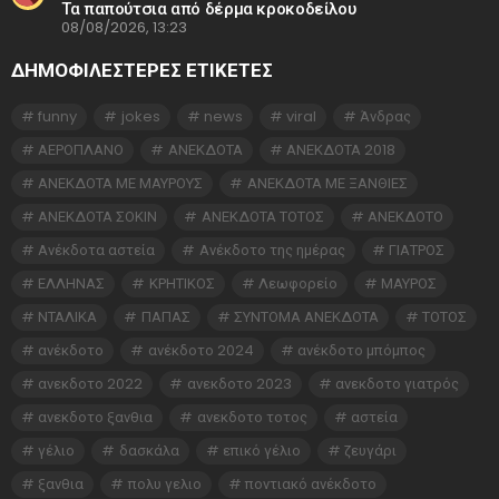
Τα παπούτσια από δέρμα κροκοδείλου
08/08/2026, 13:23
ΔΗΜΟΦΙΛΕΣΤΕΡΕΣ ΕΤΙΚΈΤΕΣ
funny
jokes
news
viral
Άνδρας
ΑΕΡΟΠΛΑΝΟ
ΑΝΕΚΔΟΤΑ
ΑΝΕΚΔΟΤΑ 2018
ΑΝΕΚΔΟΤΑ ΜΕ ΜΑΥΡΟΥΣ
ΑΝΕΚΔΟΤΑ ΜΕ ΞΑΝΘΙΕΣ
ΑΝΕΚΔΟΤΑ ΣΟΚΙΝ
ΑΝΕΚΔΟΤΑ ΤΟΤΟΣ
ΑΝΕΚΔΟΤΟ
Ανέκδοτα αστεία
Ανέκδοτο της ημέρας
ΓΙΑΤΡΟΣ
ΕΛΛΗΝΑΣ
ΚΡΗΤΙΚΟΣ
Λεωφορείο
ΜΑΥΡΟΣ
ΝΤΑΛΙΚΑ
ΠΑΠΑΣ
ΣΥΝΤΟΜΑ ΑΝΕΚΔΟΤΑ
ΤΟΤΟΣ
ανέκδοτο
ανέκδοτο 2024
ανέκδοτο μπόμπος
ανεκδοτο 2022
ανεκδοτο 2023
ανεκδοτο γιατρός
ανεκδοτο ξανθια
ανεκδοτο τοτος
αστεία
γέλιο
δασκάλα
επικό γέλιο
ζευγάρι
ξανθια
πολυ γελιο
ποντιακό ανέκδοτο