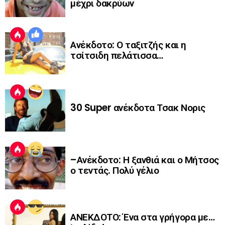
μέχρι δακρύων
Ανέκδοτο: Ο ταξιτζής και η
τσίτσιδη πελάτισσα…
30 Super ανέκδοτα Τσακ Νορις
–Ανέκδοτο: Η ξανθιά και ο Μήτσος
ο τεντάς. Πολύ γέλιο
ΑΝΕΚΔΟΤΟ: Ένα στα γρήγορα με…