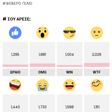
ΦΟΒΕΡΟ ΓΕΛΙΟ
# ΣΟΥ ΑΡΕΣΕ;
1,295
1,881
1,004
2,029
ΩΡΑΙΟ
OMG
WIN
WTF
1,443
1,733
1,588
1,151