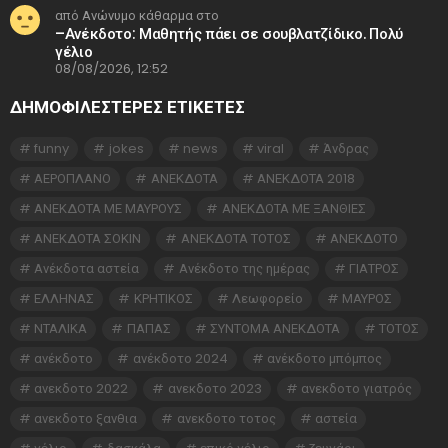
από Ανώνυμο κάθαρμα στο
–Ανέκδοτο: Μαθητής πάει σε σουβλατζίδικο. Πολύ
γέλιο
08/08/2026, 12:52
ΔΗΜΟΦΙΛΕΣΤΕΡΕΣ ΕΤΙΚΈΤΕΣ
funny
jokes
news
viral
Άνδρας
ΑΕΡΟΠΛΑΝΟ
ΑΝΕΚΔΟΤΑ
ΑΝΕΚΔΟΤΑ 2018
ΑΝΕΚΔΟΤΑ ΜΕ ΜΑΥΡΟΥΣ
ΑΝΕΚΔΟΤΑ ΜΕ ΞΑΝΘΙΕΣ
ΑΝΕΚΔΟΤΑ ΣΟΚΙΝ
ΑΝΕΚΔΟΤΑ ΤΟΤΟΣ
ΑΝΕΚΔΟΤΟ
Ανέκδοτα αστεία
Ανέκδοτο της ημέρας
ΓΙΑΤΡΟΣ
ΕΛΛΗΝΑΣ
ΚΡΗΤΙΚΟΣ
Λεωφορείο
ΜΑΥΡΟΣ
ΝΤΑΛΙΚΑ
ΠΑΠΑΣ
ΣΥΝΤΟΜΑ ΑΝΕΚΔΟΤΑ
ΤΟΤΟΣ
ανέκδοτο
ανέκδοτο 2024
ανέκδοτο μπόμπος
ανεκδοτο 2022
ανεκδοτο 2023
ανεκδοτο γιατρός
ανεκδοτο ξανθια
ανεκδοτο τοτος
αστεία