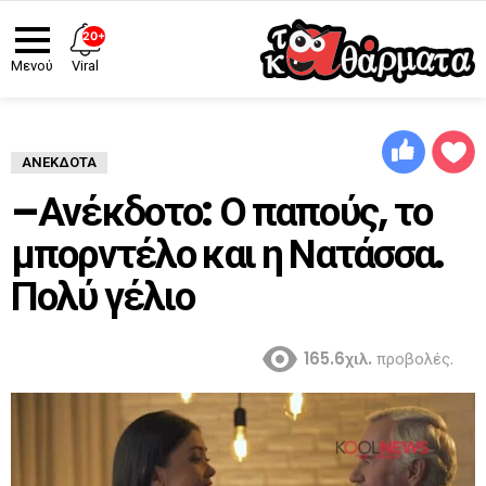
20+
Viral
Μενού
ΑΝΈΚΔΟΤΑ
–Ανέκδοτο: Ο παπούς, το
μπορντέλο και η Νατάσσα.
Πολύ γέλιο
165.6χιλ.
προβολές.