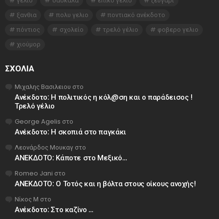
γέλιο
δασκάλα
επικό γέλιο
ζευγάρι
ξανθια
πολυ γελιο
ποντιακό ανέκδοτο
πόντιος
σχολείο
τρελό γέλιο
φοβερο γελιο
χιούμορ
ΣΧΌΛΙΑ
Μιχαλης Βασιλειου
στο
Ανέκδοτο: Η πολιτικός η κόλ@ση και ο παράδεισος !
Τρελό γέλιο
George Agelis
στο
Ανέκδοτο: Η σκοπιά στο παγκάκι
Λεονάρδος Μουκαγ
στο
ΑΝΕΚΔΟΤΟ: Κάποτε στο Μεξικό…
Romeo Jani
στο
ΑΝΕΚΔΟΤΟ: Ο Τοτός και η βόλτα στους οίκους ανοχής!
Νίκος Μ
στο
Ανέκδοτο: Στο καζίνο …