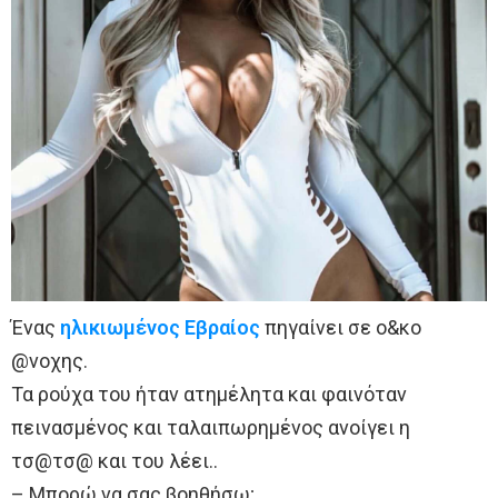
Ένας
ηλικιωμένος
Εβραίος
πηγαίνει σε ο&κο
@νοχης.
Τα ρούχα του ήταν ατημέλητα και φαινόταν
πεινασμένος και ταλαιπωρημένος ανοίγει η
τσ@τσ@ και του λέει..
– Μπορώ να σας βοηθήσω;