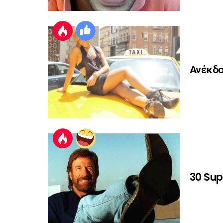
Ανέκδο
30 Sup