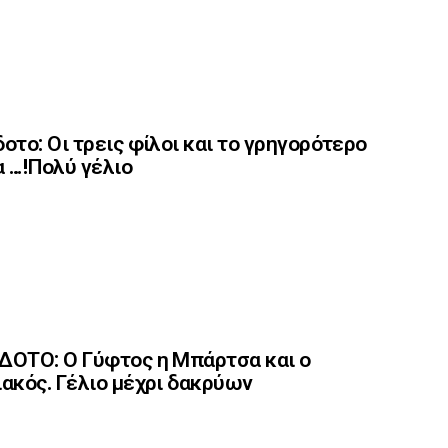
οτο: Οι τρεις φίλοι και το γρηγορότερο
 …!Πολύ γέλιο
ΟΤΟ: Ο Γύφτος η Μπάρτσα και ο
ακός. Γέλιο μέχρι δακρύων