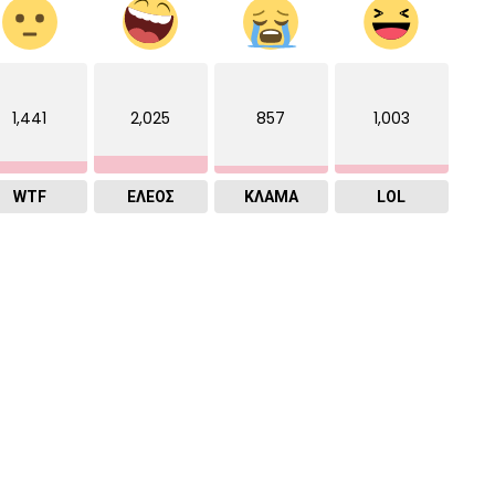
1,441
2,025
857
1,003
WTF
ΕΛΕΟΣ
ΚΛΑΜΑ
LOL