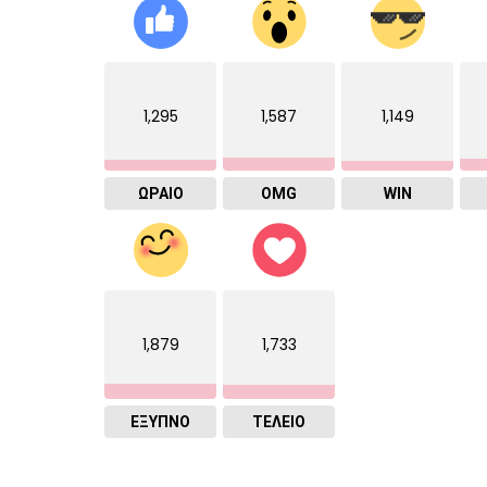
1,295
1,587
1,149
ΩΡΑΙΟ
OMG
WIN
1,879
1,733
ΈΞΥΠΝΟ
ΤΕΛΕΙΟ