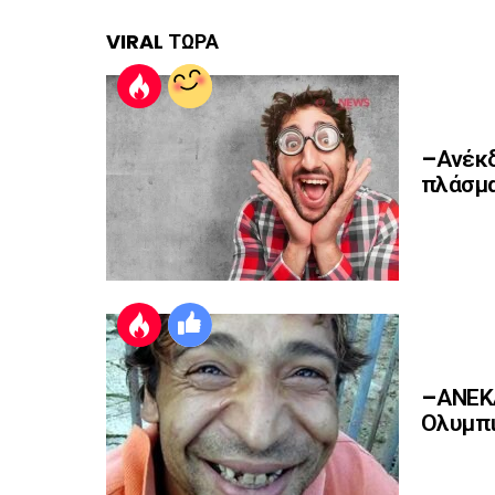
VIRAL ΤΩΡΑ
–Ανέκδ
πλάσμα
–ΑΝΕΚΔ
Ολυμπι