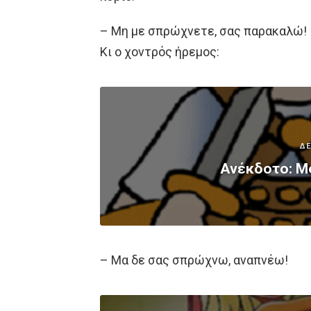
– Μη με σπρώχνετε, σας παρακαλώ!
Κι ο χοvτρός ήρεμος:
ΔΕ
Ανέκδοτο: Μ
– Μα δε σας σπρώχνω, αναπνέω!