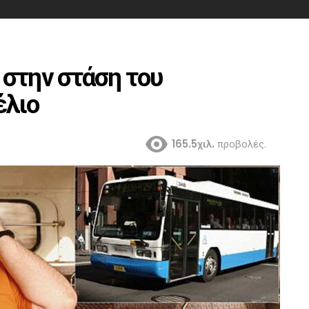
 στην στάση του
έλιο
165.5χιλ.
προβολές.