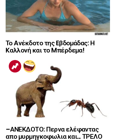
Το Aνέκδοτο της Eβδομάδας: Η
Kαλλονή και το Mπέρδεμα!
–ΑΝΕΚΔΟΤΟ: Περνα ελέφαντας
απο μυρμηγκοφωλια και… ΤΡΕΛΟ