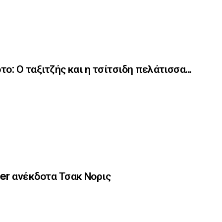
το: Ο ταξιτζής και η τσίτσιδη πελάτισσα…
er ανέκδοτα Τσακ Νορις