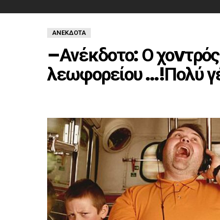
ΑΝΈΚΔΟΤΑ
–Ανέκδοτο: Ο χοvτρός
λεωφορείου …!Πολύ γ