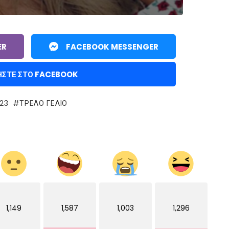
ER
FACEBOOK MESSENGER
ΉΣΤΕ ΣΤΟ FACEBOOK
23
ΤΡΕΛΌ ΓΈΛΙΟ
1,149
1,587
1,003
1,296