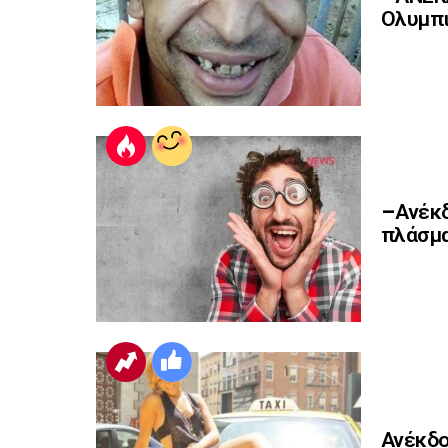
Ολυμπι
–Ανέκδ
πλάσμα
Ανέκδο