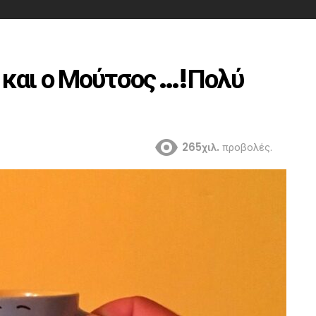
 και ο Μούτσος …!Πολύ
265χιλ.
προβολές.