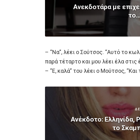
Ανεκδοτάρα με επιχε
το…
– “Να”, λέει ο Σούτσος. “Αυτό το κ
παρά τέταρτο και μου λέει έλα στις 
– “Ε, καλά” του λέει ο Μούτσος, “Και
ΔΕ
Ανέκδοτο: Ελληνίδα, 
το Σκαμπ