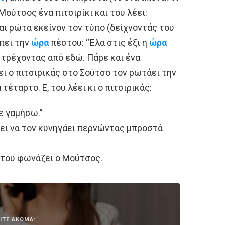
Μούτσος ένα πιτσιρίκι και του λέει:
αι ρώτα εκείνον τον τύπο (δείχνοντάς του
 πει την
ώρα
πέστου: “Έλα στις έξι η
ώρα
 τρέχοντας από εδώ. Πάρε και ένα
ει ο πιτσιρικάς στο Σούτσο τον ρωτάει την
τέταρτο. Ε, του λέει κι ο πιτσιρικάς:
ε γαμήσω.”
ίζει να τον κυνηγάει περνώντας μπροστά
” του φωνάζει ο Μούτσος.
ΙΤΕ ΑΚΟΜΑ: