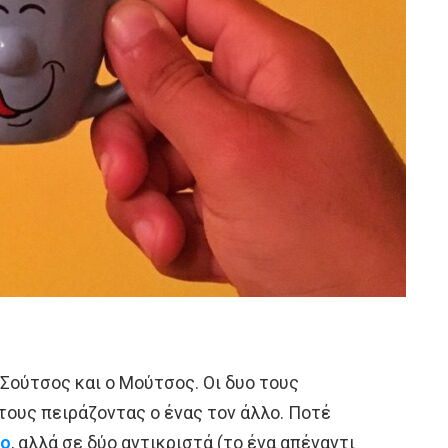
 Σούτσος και ο Μούτσος. Οι δυο τους
τους πειράζοντας ο ένας τον άλλο. Ποτέ
ίο
, αλλά σε δύο αντικριστά (το ένα απέναντι