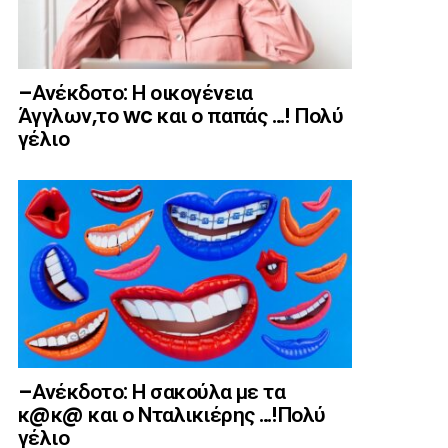
–Ανέκδοτο: Η οικογένεια
Άγγλων,το wc και ο παπάς …! Πολύ
γέλιο
–Ανέκδοτο: Η σακούλα με τα
κ@κ@ και ο Νταλικιέρης …!Πολύ
γέλιο