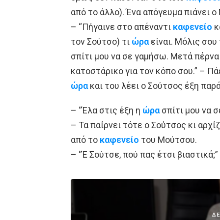
από το άλλο). Ένα απόγευμα πιάνει ο 
– “Πήγαινε στο απέναντι
καφενείο
κ
τον Σούτσο) τι
ώρα
είναι. Μόλις σου
σπίτι μου να σε γαμήσω. Μετά πέρνα
κατοστάρικο για τον κόπο σου.” – Πά
ώρα
και του λέει ο Σούτσος έξη παρά 
– “Έλα στις έξη η
ώρα
σπίτι μου να σ
– Τα παίρνει τότε ο Σούτσος κι αρχ
από το
καφενείο
του Μούτσου.
– “Έ Σούτσε, πού πας έτσι βιαστικά;
ΔΕ