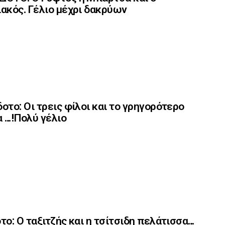
ακός. Γέλιο μέχρι δακρύων
οτο: Οι τρεις φίλοι και το γρηγορότερο
 …!Πολύ γέλιο
το: Ο ταξιτζής και η τσίτσιδη πελάτισσα…