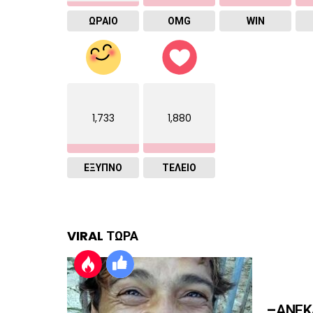
ΩΡΑΙΟ
OMG
WIN
1,733
1,880
ΈΞΥΠΝΟ
ΤΕΛΕΙΟ
VIRAL ΤΩΡΑ
–ΑΝΕΚΔ