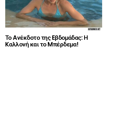
Το Aνέκδοτο της Eβδομάδας: Η
Kαλλονή και το Mπέρδεμα!