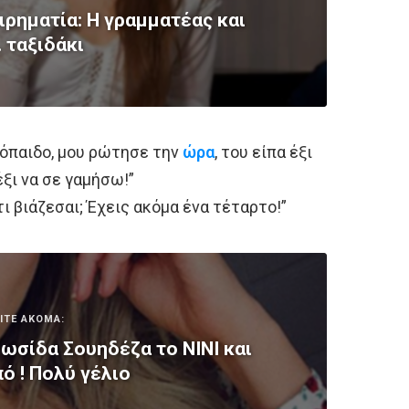
ιρηματία: Η γραμματέας και
 ταξιδάκι
ωλόπαιδο, μου ρώτησε την
ώρα
, του είπα έξι
έξι να σε γαμήσω!”
 τι βιάζεσαι; Έχεις ακόμα ένα τέταρτο!”
ΙΤΕ ΑΚΟΜΑ:
Ρωσίδα Σουηδέζα το ΝΙΝΙ και
ό ! Πολύ γέλιο