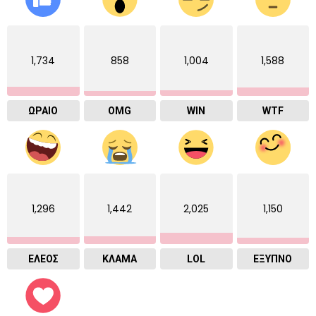
1,734
858
1,004
1,588
ΩΡΑΙΟ
OMG
WIN
WTF
1,296
1,442
2,025
1,150
ΕΛΕΟΣ
ΚΛΑΜΑ
LOL
ΈΞΥΠΝΟ