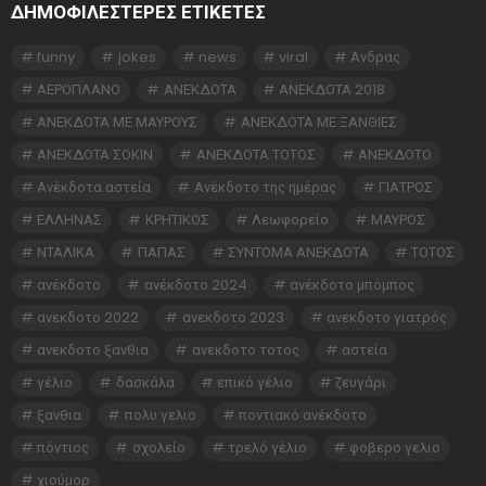
ΔΗΜΟΦΙΛΕΣΤΕΡΕΣ ΕΤΙΚΈΤΕΣ
funny
jokes
news
viral
Άνδρας
ΑΕΡΟΠΛΑΝΟ
ΑΝΕΚΔΟΤΑ
ΑΝΕΚΔΟΤΑ 2018
ΑΝΕΚΔΟΤΑ ΜΕ ΜΑΥΡΟΥΣ
ΑΝΕΚΔΟΤΑ ΜΕ ΞΑΝΘΙΕΣ
ΑΝΕΚΔΟΤΑ ΣΟΚΙΝ
ΑΝΕΚΔΟΤΑ ΤΟΤΟΣ
ΑΝΕΚΔΟΤΟ
Ανέκδοτα αστεία
Ανέκδοτο της ημέρας
ΓΙΑΤΡΟΣ
ΕΛΛΗΝΑΣ
ΚΡΗΤΙΚΟΣ
Λεωφορείο
ΜΑΥΡΟΣ
ΝΤΑΛΙΚΑ
ΠΑΠΑΣ
ΣΥΝΤΟΜΑ ΑΝΕΚΔΟΤΑ
ΤΟΤΟΣ
ανέκδοτο
ανέκδοτο 2024
ανέκδοτο μπόμπος
ανεκδοτο 2022
ανεκδοτο 2023
ανεκδοτο γιατρός
ανεκδοτο ξανθια
ανεκδοτο τοτος
αστεία
γέλιο
δασκάλα
επικό γέλιο
ζευγάρι
ξανθια
πολυ γελιο
ποντιακό ανέκδοτο
πόντιος
σχολείο
τρελό γέλιο
φοβερο γελιο
χιούμορ