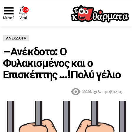
20+
Viral
Μενού
ΑΝΈΚΔΟΤΑ
–Ανέκδοτο: Ο
Φυλακισμένος και ο
Επισκέπτης …!Πολύ γέλιο
248.1χιλ.
προβολές.