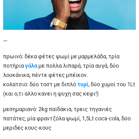
—
πρωινό: δέκα φέτες ψωμί με μαρμελάδα, τρία
ποτήρια
γάλα
με πολλα λιπαρά, τρία αυγά, δύο
λουκάνικα, πέντε φέτες μπέϊκον.
κολατσιο: δύο τοστ με διπλό
τυρί
, δύο χυμοί του 1Lt
(και ο,τι αλλο κανει η ψυχη σας κεφι!)
μεσημαριανό: 2kg παϊδάκια, τρεις τηγανιές
πατάτες, μία φραντζόλα ψωμί, 1,5Lt coca-cola, δύο
μεριδες κους-κους