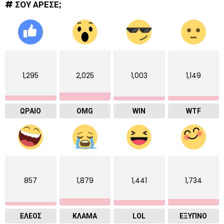
# ΣΟΥ ΑΡΕΣΕ;
1,295
2,025
1,003
1,149
ΩΡΑΙΟ
OMG
WIN
WTF
857
1,879
1,441
1,734
ΕΛΕΟΣ
ΚΛΑΜΑ
LOL
ΈΞΥΠΝΟ