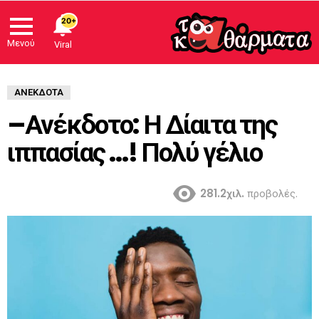
20+
Μενού
Viral
ΑΝΈΚΔΟΤΑ
–Ανέκδοτο: Η Δίαιτα της
ιππασίας …! Πολύ γέλιο
281.2χιλ.
προβολές.