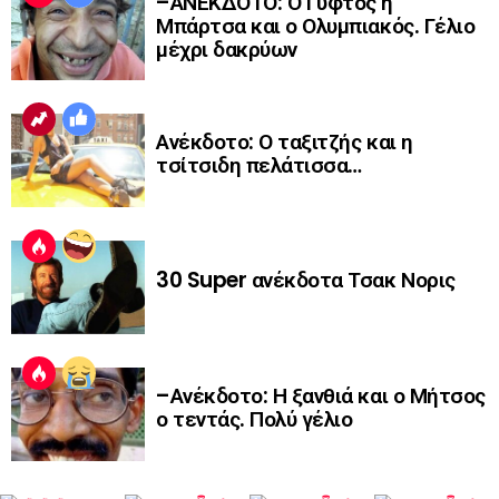
–ΑΝΕΚΔΟΤΟ: Ο Γύφτος η
Μπάρτσα και ο Ολυμπιακός. Γέλιο
μέχρι δακρύων
Ανέκδοτο: Ο ταξιτζής και η
τσίτσιδη πελάτισσα…
30 Super ανέκδοτα Τσακ Νορις
–Ανέκδοτο: Η ξανθιά και ο Μήτσος
ο τεντάς. Πολύ γέλιο