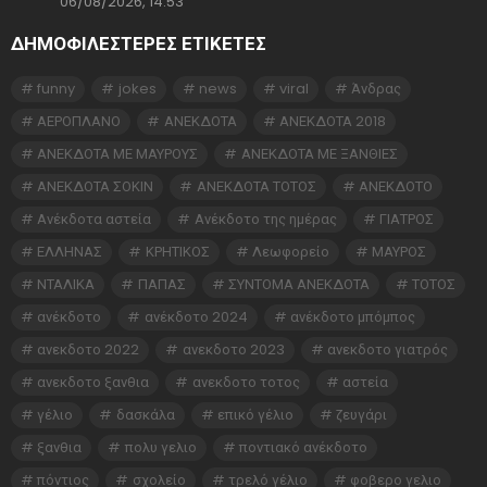
06/08/2026, 14:53
ΔΗΜΟΦΙΛΕΣΤΕΡΕΣ ΕΤΙΚΈΤΕΣ
funny
jokes
news
viral
Άνδρας
ΑΕΡΟΠΛΑΝΟ
ΑΝΕΚΔΟΤΑ
ΑΝΕΚΔΟΤΑ 2018
ΑΝΕΚΔΟΤΑ ΜΕ ΜΑΥΡΟΥΣ
ΑΝΕΚΔΟΤΑ ΜΕ ΞΑΝΘΙΕΣ
ΑΝΕΚΔΟΤΑ ΣΟΚΙΝ
ΑΝΕΚΔΟΤΑ ΤΟΤΟΣ
ΑΝΕΚΔΟΤΟ
Ανέκδοτα αστεία
Ανέκδοτο της ημέρας
ΓΙΑΤΡΟΣ
ΕΛΛΗΝΑΣ
ΚΡΗΤΙΚΟΣ
Λεωφορείο
ΜΑΥΡΟΣ
ΝΤΑΛΙΚΑ
ΠΑΠΑΣ
ΣΥΝΤΟΜΑ ΑΝΕΚΔΟΤΑ
ΤΟΤΟΣ
ανέκδοτο
ανέκδοτο 2024
ανέκδοτο μπόμπος
ανεκδοτο 2022
ανεκδοτο 2023
ανεκδοτο γιατρός
ανεκδοτο ξανθια
ανεκδοτο τοτος
αστεία
γέλιο
δασκάλα
επικό γέλιο
ζευγάρι
ξανθια
πολυ γελιο
ποντιακό ανέκδοτο
πόντιος
σχολείο
τρελό γέλιο
φοβερο γελιο