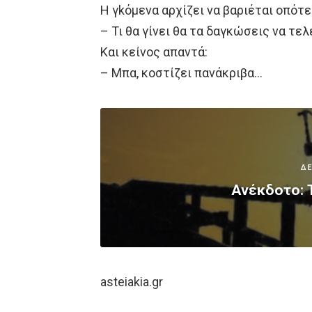
Η γkόμενα αρχίζει να βαριέται οπότε
– Τι θα γίνει θα τα δαγκώσεις να τε
Και κείνος απαντά:
– Μπα, κοστίζει πανάκριβα…
ΔΕ
Ανέκδοτο: 
asteiakia.gr