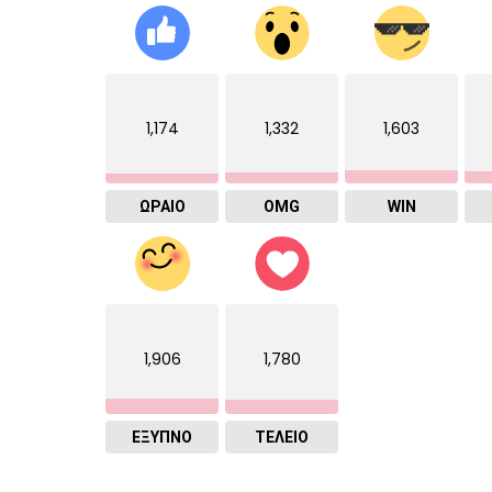
1,174
1,332
1,603
ΩΡΑΙΟ
OMG
WIN
1,906
1,780
ΈΞΥΠΝΟ
ΤΕΛΕΙΟ