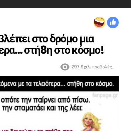
βλέπει στο δρόμο μια
τερα… στή8η στο κόσμο!
297.9χιλ.
προβολές.