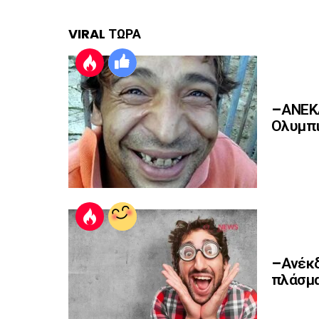
VIRAL ΤΩΡΑ
–ΑΝΕΚΔ
Ολυμπι
–Ανέκδ
πλάσμα