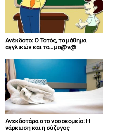
Ανέκδοτο: Ο Τοτός, το μάθημα
αγγλικών και το… μο@ν@
Ανεκδοτάρα στο νοσοκομείο: Η
νάρκωση και η σύζυγος