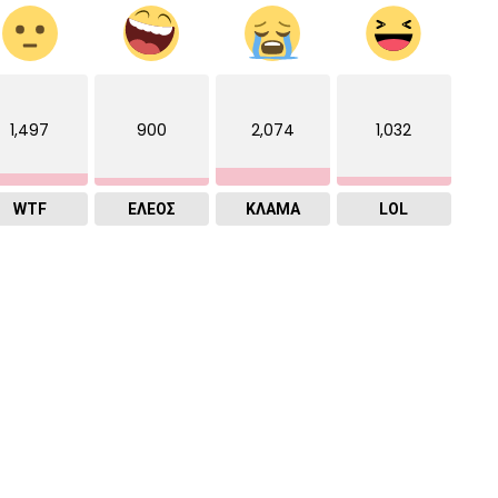
1,497
900
2,074
1,032
WTF
ΕΛΕΟΣ
ΚΛΑΜΑ
LOL