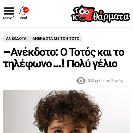
20+
Viral
Μενού
ΑΝΈΚΔΟΤΑ
ΑΝΕΚΔΟΤΑ ΜΕ ΤΟΝ ΤΟΤΟ
–Ανέκδοτο: Ο Τοτός και το
τηλέφωνο …! Πολύ γέλιο
331χιλ.
προβολές.