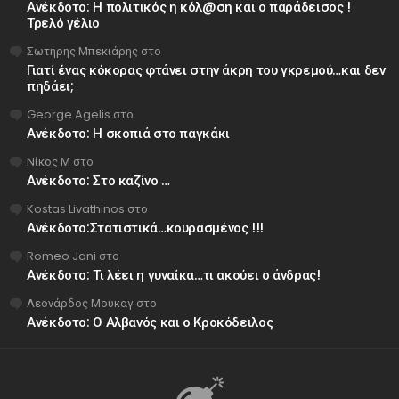
Ανέκδοτο: Η πολιτικός η κόλ@ση και ο παράδεισος !
Τρελό γέλιο
Σωτήρης Μπεκιάρης
στο
Γιατί ένας κόκορας φτάνει στην άκρη του γκρεμού…και δεν
πηδάει;
George Agelis
στο
Ανέκδοτο: Η σκοπιά στο παγκάκι
Νίκος Μ
στο
Ανέκδοτο: Στο καζίνο …
Kostas Livathinos
στο
Ανέκδοτο:Στατιστικά…κουρασμένος !!!
Romeo Jani
στο
Ανέκδοτο: Τι λέει η γυναίκα…τι ακούει ο άνδρας!
Λεονάρδος Μουκαγ
στο
Ανέκδοτο: Ο Αλβανός και ο Κροκόδειλος