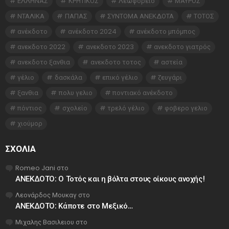
ΕΛΛΗΝΑΣ
ΚΡΗΤΙΚΟΣ
Λεωφορείο
ΜΑΥΡΟΣ
ΝΤΑΛΙΚΑ
ΠΑΠΑΣ
ΣΥΝΤΟΜΑ ΑΝΕΚΔΟΤΑ
ΤΟΤΟΣ
ανέκδοτο
ανέκδοτο 2024
ανέκδοτο μπόμπος
ανεκδοτο 2022
ανεκδοτο 2023
ανεκδοτο γιατρός
ανεκδοτο ξανθια
ανεκδοτο τοτος
αστεία
γέλιο
δασκάλα
επικό γέλιο
ζευγάρι
ξανθια
πολυ γελιο
ποντιακό ανέκδοτο
πόντιος
σχολείο
τρελό γέλιο
φοβερο γελιο
χιούμορ
ΣΧΌΛΙΑ
Romeo Jani
στο
ΑΝΕΚΔΟΤΟ: Ο Τοτός και η βόλτα στους οίκους ανοχής!
Λεονάρδος Μουκαγ
στο
ΑΝΕΚΔΟΤΟ: Κάποτε στο Μεξικό…
Μιχαλης Βασιλειου
στο