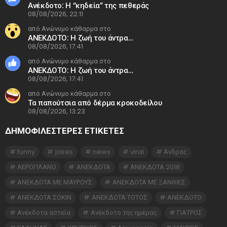
Ανέκδοτο: Η “κηδεία” της πεθεράς
08/08/2026, 22:11
από Ανώνυμο κάθαρμα στο
ΑΝΕΚΔΟΤΟ: Η ζωή του άντρα…
08/08/2026, 17:41
από Ανώνυμο κάθαρμα στο
ΑΝΕΚΔΟΤΟ: Η ζωή του άντρα…
08/08/2026, 17:41
από Ανώνυμο κάθαρμα στο
Τα παπούτσια από δέρμα κροκοδείλου
08/08/2026, 13:23
ΔΗΜΟΦΙΛΕΣΤΕΡΕΣ ΕΤΙΚΈΤΕΣ
funny
jokes
news
viral
Άνδρας
ΑΕΡΟΠΛΑΝΟ
ΑΝΕΚΔΟΤΑ
ΑΝΕΚΔΟΤΑ 2018
ΑΝΕΚΔΟΤΑ ΜΕ ΜΑΥΡΟΥΣ
ΑΝΕΚΔΟΤΑ ΜΕ ΞΑΝΘΙΕΣ
ΑΝΕΚΔΟΤΑ ΣΟΚΙΝ
ΑΝΕΚΔΟΤΑ ΤΟΤΟΣ
ΑΝΕΚΔΟΤΟ
Ανέκδοτα αστεία
Ανέκδοτο της ημέρας
ΓΙΑΤΡΟΣ