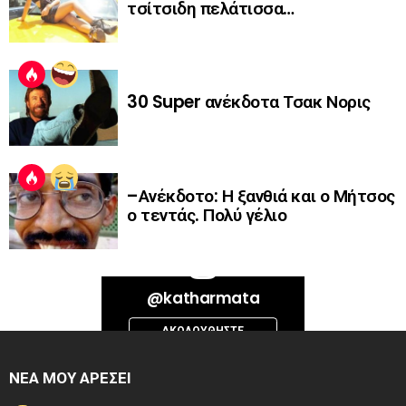
τσίτσιδη πελάτισσα…
30 Super ανέκδοτα Τσακ Νορις
–Ανέκδοτο: Η ξανθιά και ο Μήτσος
ο τεντάς. Πολύ γέλιο
Bad Request. Error validating access token: Session has expired on
@katharmata
Thursday, 06-Aug-26 13:14:09 PDT. The current time is Friday, 07-Aug-
26 01:18:13 PDT.
ΑΚΟΛΟΥΘΉΣΤΕ
INSTAGRAM
ΝΕΑ ΜΟΥ ΑΡΕΣΕΙ