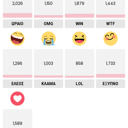
2,026
1,150
1,879
1,443
ΩΡΑΙΟ
OMG
WIN
WTF
1,296
1,003
858
1,733
ΕΛΕΟΣ
ΚΛΑΜΑ
LOL
ΈΞΥΠΝΟ
1,589