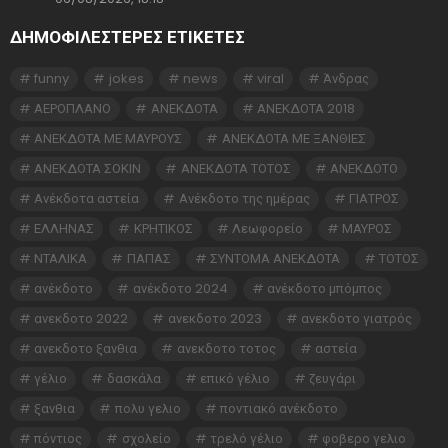
ΔΗΜΟΦΙΛΕΣΤΕΡΕΣ ΕΤΙΚΈΤΕΣ
funny
jokes
news
viral
Άνδρας
ΑΕΡΟΠΛΑΝΟ
ΑΝΕΚΔΟΤΑ
ΑΝΕΚΔΟΤΑ 2018
ΑΝΕΚΔΟΤΑ ΜΕ ΜΑΥΡΟΥΣ
ΑΝΕΚΔΟΤΑ ΜΕ ΞΑΝΘΙΕΣ
ΑΝΕΚΔΟΤΑ ΣΟΚΙΝ
ΑΝΕΚΔΟΤΑ ΤΟΤΟΣ
ΑΝΕΚΔΟΤΟ
Ανέκδοτα αστεία
Ανέκδοτο της ημέρας
ΓΙΑΤΡΟΣ
ΕΛΛΗΝΑΣ
ΚΡΗΤΙΚΟΣ
Λεωφορείο
ΜΑΥΡΟΣ
ΝΤΑΛΙΚΑ
ΠΑΠΑΣ
ΣΥΝΤΟΜΑ ΑΝΕΚΔΟΤΑ
ΤΟΤΟΣ
ανέκδοτο
ανέκδοτο 2024
ανέκδοτο μπόμπος
ανεκδοτο 2022
ανεκδοτο 2023
ανεκδοτο γιατρός
ανεκδοτο ξανθια
ανεκδοτο τοτος
αστεία
γέλιο
δασκάλα
επικό γέλιο
ζευγάρι
ξανθια
πολυ γελιο
ποντιακό ανέκδοτο
πόντιος
σχολείο
τρελό γέλιο
φοβερο γελιο