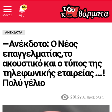
20+
Μενού
Viral
ΑΝΈΚΔΟΤΑ
–Ανέκδοτο: Ο Νέος
επαγγελματίας,το
ακουστικό και ο τύπος της
τηλεφωνικής εταιρείας …!
Πολύ γέλιο
281.2χιλ.
προβολές.