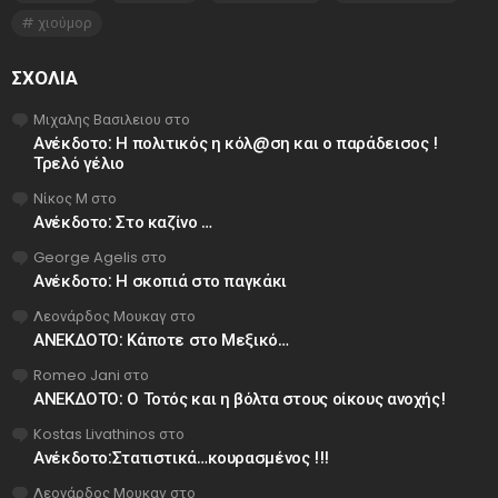
χιούμορ
ΣΧΌΛΙΑ
Μιχαλης Βασιλειου
στο
Ανέκδοτο: Η πολιτικός η κόλ@ση και ο παράδεισος !
Τρελό γέλιο
Νίκος Μ
στο
Ανέκδοτο: Στο καζίνο …
George Agelis
στο
Ανέκδοτο: Η σκοπιά στο παγκάκι
Λεονάρδος Μουκαγ
στο
ΑΝΕΚΔΟΤΟ: Κάποτε στο Μεξικό…
Romeo Jani
στο
ΑΝΕΚΔΟΤΟ: Ο Τοτός και η βόλτα στους οίκους ανοχής!
Kostas Livathinos
στο
Ανέκδοτο:Στατιστικά…κουρασμένος !!!
Λεονάρδος Μουκαγ
στο