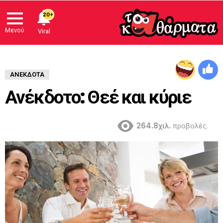
20+
Μενού
Viral
ΑΝΈΚΔΟΤΑ
Ανέκδοτο: Θεέ και κύριε
264.8χιλ.
προβολές.