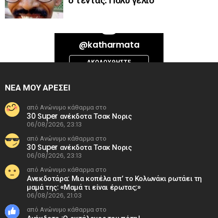
ο τεντάς. Πολύ γέλιο
Bad Request. Error validating access token: Session has expired on
@katharmata
Thursday, 06-Aug-26 13:14:09 PDT. The current time is Thursday, 06-
Aug-26 20:41:40 PDT.
ΑΚΟΛΟΥΘΉΣΤΕ
INSTAGRAM
ΝΕΑ ΜΟΥ ΑΡΕΣΕΙ
από Ανώνυμο κάθαρμα στο
30 Super ανέκδοτα Τσακ Νορις
06/08/2026, 23:13
από Ανώνυμο κάθαρμα στο
30 Super ανέκδοτα Τσακ Νορις
06/08/2026, 23:13
από Ανώνυμο κάθαρμα στο
Ανεκδοτάρα: Μια κοπέλα απ’ το Κολωνάκι ρωτάει τη
μαμά της: «Μαμά τι είναι έρωτας;»
06/08/2026, 21:03
από Ανώνυμο κάθαρμα στο