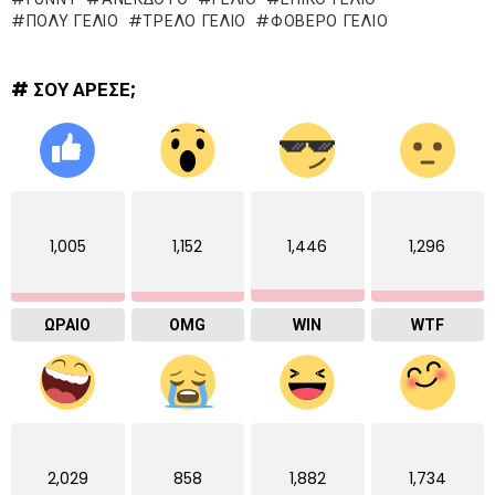
ΠΟΛΥ ΓΕΛΙΟ
ΤΡΕΛΌ ΓΈΛΙΟ
ΦΟΒΕΡΟ ΓΕΛΙΟ
# ΣΟΥ ΑΡΕΣΕ;
1,005
1,152
1,446
1,296
ΩΡΑΙΟ
OMG
WIN
WTF
2,029
858
1,882
1,734