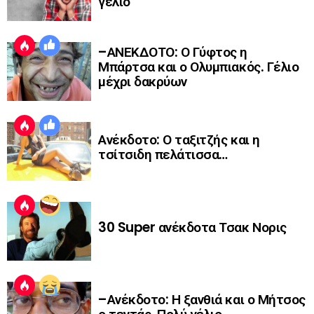
γέλιο
–ΑΝΕΚΔΟΤΟ: Ο Γύφτος η
Μπάρτσα και ο Ολυμπιακός. Γέλιο
μέχρι δακρύων
Ανέκδοτο: Ο ταξιτζής και η
τσίτσιδη πελάτισσα…
30 Super ανέκδοτα Τσακ Νορις
–Ανέκδοτο: Η ξανθιά και ο Μήτσος