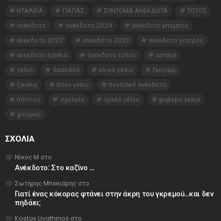
ΝΤΑΛΙΚΑ
ΠΑΠΑΣ
ΣΥΝΤΟΜΑ ΑΝΕΚΔΟΤΑ
ΤΟΤΟΣ
ανέκδοτο
ανέκδοτο 2024
ανέκδοτο μπόμπος
ανεκδοτο 2022
ανεκδοτο 2023
ανεκδοτο γιατρός
ανεκδοτο ξανθια
ανεκδοτο τοτος
αστεία
γέλιο
δασκάλα
επικό γέλιο
ζευγάρι
ξανθια
πολυ γελιο
ποντιακό ανέκδοτο
πόντιος
σχολείο
τρελό γέλιο
φοβερο γελιο
χιούμορ
ΣΧΌΛΙΑ
Νίκος Μ
στο
Ανέκδοτο: Στο καζίνο …
Σωτήρης Μπεκιάρης
στο
Γιατί ένας κόκορας φτάνει στην άκρη του γκρεμού…και δεν
πηδάει;
Kostas Livathinos
στο