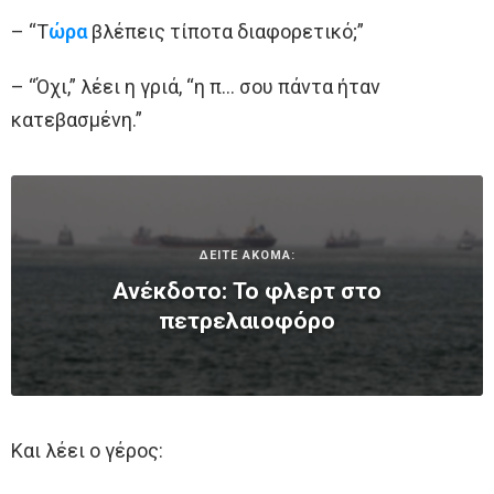
– “Τ
ώρα
βλέπεις τίποτα διαφορετικό;”
– “Όχι,” λέει η γριά, “η π… σου πάντα ήταν
κατεβασμένη.”
ΔΕΙΤΕ ΑΚΟΜΑ:
Ανέκδοτο: Το φλερτ στο
πετρελαιοφόρο
Και λέει ο γέρος: