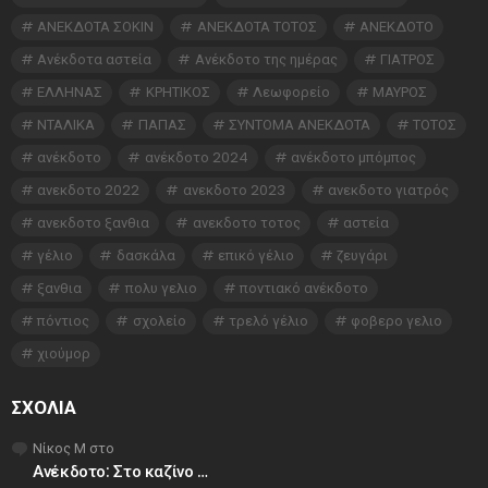
ΑΝΕΚΔΟΤΑ ΣΟΚΙΝ
ΑΝΕΚΔΟΤΑ ΤΟΤΟΣ
ΑΝΕΚΔΟΤΟ
Ανέκδοτα αστεία
Ανέκδοτο της ημέρας
ΓΙΑΤΡΟΣ
ΕΛΛΗΝΑΣ
ΚΡΗΤΙΚΟΣ
Λεωφορείο
ΜΑΥΡΟΣ
ΝΤΑΛΙΚΑ
ΠΑΠΑΣ
ΣΥΝΤΟΜΑ ΑΝΕΚΔΟΤΑ
ΤΟΤΟΣ
ανέκδοτο
ανέκδοτο 2024
ανέκδοτο μπόμπος
ανεκδοτο 2022
ανεκδοτο 2023
ανεκδοτο γιατρός
ανεκδοτο ξανθια
ανεκδοτο τοτος
αστεία
γέλιο
δασκάλα
επικό γέλιο
ζευγάρι
ξανθια
πολυ γελιο
ποντιακό ανέκδοτο
πόντιος
σχολείο
τρελό γέλιο
φοβερο γελιο
χιούμορ
ΣΧΌΛΙΑ
Νίκος Μ
στο
Ανέκδοτο: Στο καζίνο …