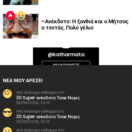
–Ανέκδοτο: Η ξανθιά και ο Μήτσος
ο τεντάς. Πολύ γέλιο
Bad Request. Error validating access token: Session has expired on
@katharmata
Thursday, 06-Aug-26 13:14:09 PDT. The current time is Thursday, 06-
Aug-26 21:36:53 PDT.
ΑΚΟΛΟΥΘΉΣΤΕ
INSTAGRAM
ΝΕΑ ΜΟΥ ΑΡΕΣΕΙ
από Ανώνυμο κάθαρμα στο
30 Super ανέκδοτα Τσακ Νορις
06/08/2026, 23:13
από Ανώνυμο κάθαρμα στο
30 Super ανέκδοτα Τσακ Νορις
06/08/2026, 23:13
από Ανώνυμο κάθαρμα στο