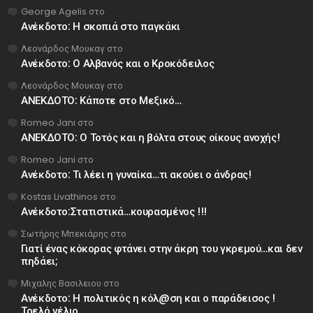
George Agelis
στο
Ανέκδοτο: Η σκοπιά στο παγκάκι
Λεονάρδος Μουκαγ
στο
Ανέκδοτο: Ο Αλβανός και ο Κροκόδειλος
Λεονάρδος Μουκαγ
στο
ΑΝΕΚΔΟΤΟ: Κάποτε στο Μεξικό…
Romeo Jani
στο
ΑΝΕΚΔΟΤΟ: Ο Τοτός και η βόλτα στους οίκους ανοχής!
Romeo Jani
στο
Ανέκδοτο: Τι λέει η γυναίκα…τι ακούει ο άνδρας!
Kostas Livathinos
στο
Ανέκδοτο:Στατιστικά…κουρασμένος !!!
Σωτήρης Μπεκιάρης
στο
Γιατί ένας κόκορας φτάνει στην άκρη του γκρεμού…και δεν
πηδάει;
Μιχαλης Βασιλειου
στο
Ανέκδοτο: Η πολιτικός η κόλ@ση και ο παράδεισος !
Τρελό γέλιο