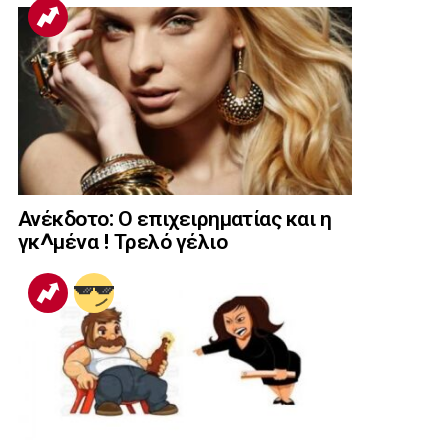
Ανέκδοτο: Ο επιχειρηματίας και η
γκ^μένα ! Τρελό γέλιο