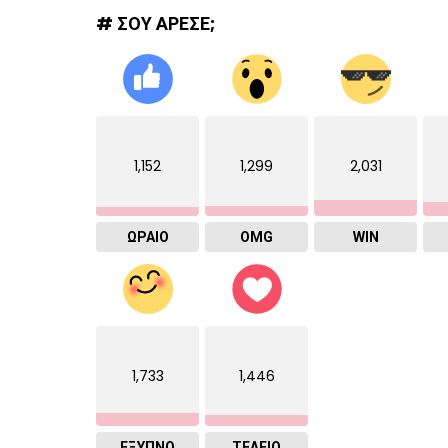
# ΣΟΥ ΑΡΕΣΕ;
1,152
1,299
2,031
ΩΡΑΙΟ
OMG
WIN
1,733
1,446
ΈΞΥΠΝΟ
ΤΕΛΕΙΟ