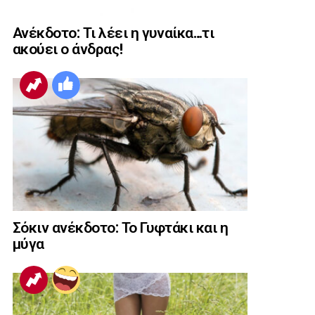
Ανέκδοτο: Τι λέει η γυναίκα…τι
ακούει ο άνδρας!
Σόκιν ανέκδοτο: Το Γυφτάκι και η
μύγα