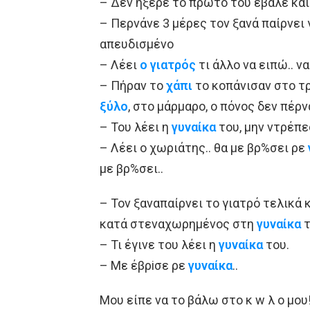
– Δεν ήξερε το πρώτο του έβαλε κα
– Περνάνε 3 μέρες τον ξανά παίρνει 
απευδισμένο
– Λέει
ο γιατρός
τι άλλο να ειπώ.. ν
– Πήραν το
χάπι
το κοπάνισαν στο τρ
ξύλο
, στο μάρμαρο, ο πόνος δεν πέρν
– Του λέει η
γυναίκα
του, μην ντρέπε
– Λέει ο χωριάτης.. θα με βρ%σει ρε
με βρ%σει..
– Τον ξαναπαίρνει το γιατρό τελικά 
κατά στεναχωρημένος στη
γυναίκα
τ
– Τι έγινε του λέει η
γυναίκα
του.
– Με έβρiσε ρε
γυναίκα
..
Μου είπε να το βάλω στο κ w λ o μου