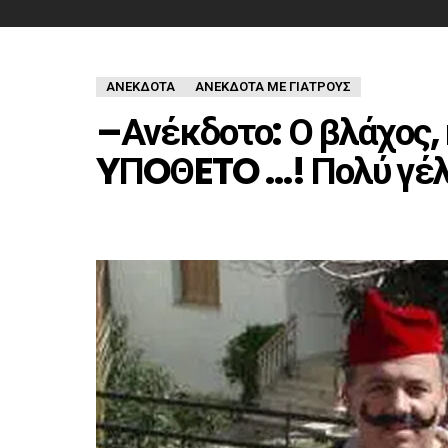
ΑΝΈΚΔΟΤΑ
ΑΝΈΚΔΟΤΑ ΜΕ ΓΙΑΤΡΟΎΣ
–Ανέκδοτο: Ο βλάχος, 
YΠOΘETO …! Πολύ γέλ