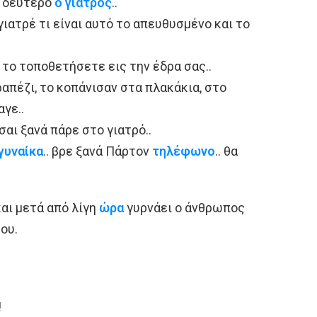
ι δεύτερο
ο γιατρός
..
γιατρέ τι είναι αυτό το απευθυσμένο και το
α το τοποθετήσετε εις την έδρα σας..
απέζι, το κοπάνισαν στα πλακάκια, στο
αγε..
σαι ξανά πάρε στο γιατρό..
γυναίκα
.. βρε ξανά Πάρτον
τηλέφωνο
.. θα
και μετά από λίγη
ώρα
γυρνάει ο άνθρωπος
ου.
!