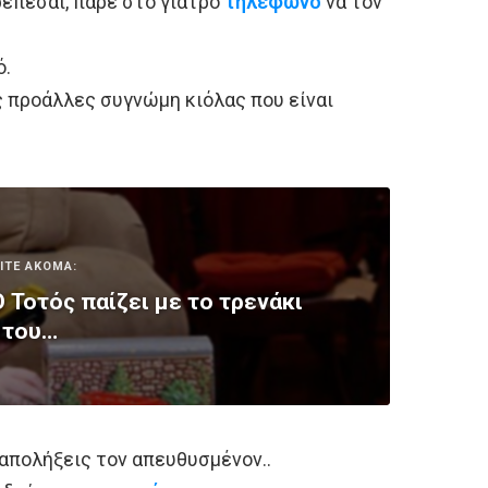
ρέπεσαι, πάρε στο γιατρό
τηλέφωνο
να τον
ό.
ς προάλλες συγνώμη κιόλας που είναι
ΙΤΕ ΑΚΟΜΑ:
 Τοτός παίζει με το τρενάκι
του…
απολήξεις τον απευθυσµένον..