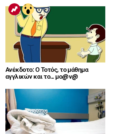
Ανέκδοτο: Ο Τοτός, το μάθημα
αγγλικών και το… μο@ν@