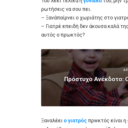
Του λέει τελικά η
γυναίκα
του, μην τ
ρωτήσεις να σου πει.
– Ξανάπαίρνει ο χωριάτης στο γιατρ
– Γιατρέ επειδή δεν άκουσα καλά τη
αυτός ο πρωκτός?
ΔΕ
Πρόστυχο Ανέκδοτο: O
Ξαναλέει
ο γιατρός
πρwκτός είναι η 