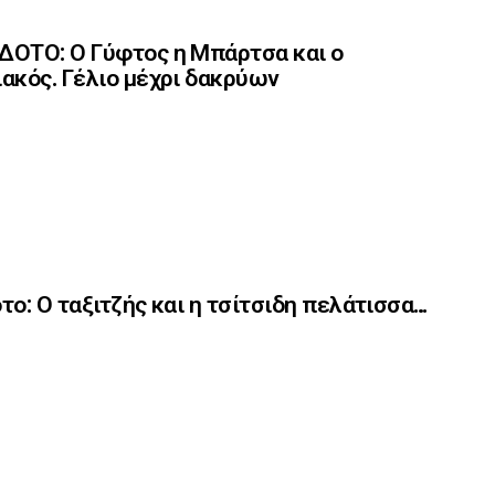
ΟΤΟ: Ο Γύφτος η Μπάρτσα και ο
ακός. Γέλιο μέχρι δακρύων
το: Ο ταξιτζής και η τσίτσιδη πελάτισσα…