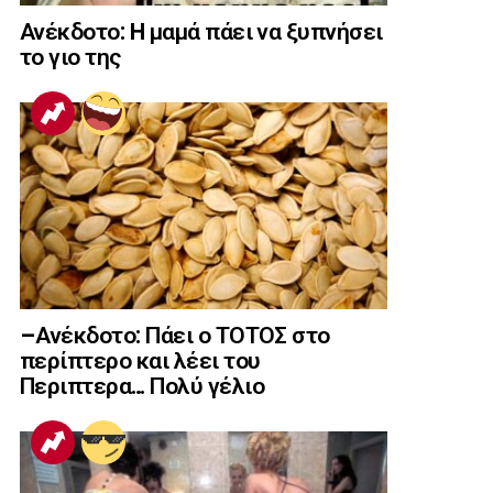
Ανέκδοτο: H μαμά πάει να ξυπνήσει
το γιο της
–Ανέκδοτο: Πάει ο ΤΟΤΟΣ στο
περίπτερο και λέει του
Περιπτερα… Πολύ γέλιο