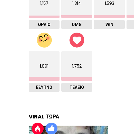
1,157
1,314
1,593
ΩΡΑΙΟ
OMG
WIN
1,891
1,752
ΈΞΥΠΝΟ
ΤΕΛΕΙΟ
VIRAL ΤΩΡΑ