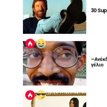
30 Sup
–Ανέκδ
γέλιο