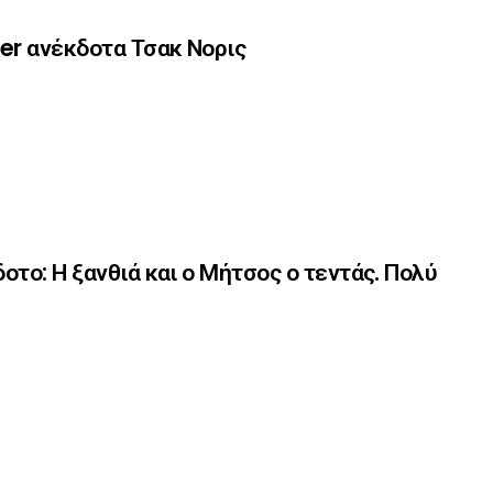
er ανέκδοτα Τσακ Νορις
οτο: Η ξανθιά και ο Μήτσος ο τεντάς. Πολύ