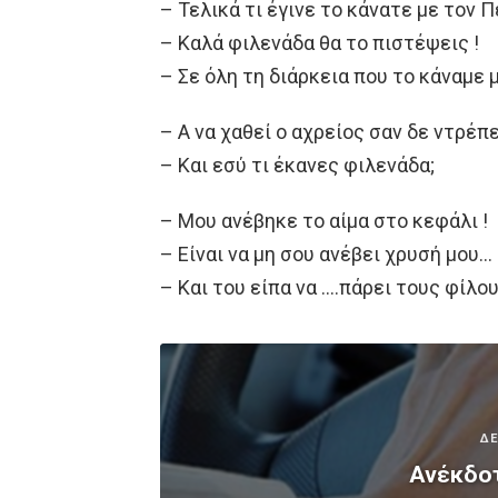
– Τελικά τι έγινε το κάνατε με τον Π
– Καλά φιλενάδα θα το πιστέψεις !
– Σε όλη τη διάρκεια που το κάναμε
– Α να χαθεί ο αχρείος σαν δε ντρέπε
– Και εσύ τι έκανες φιλενάδα;
– Μου ανέβηκε το αίμα στο κεφάλι !
– Είναι να μη σου ανέβει χρυσή μου…
– Και του είπα να ….πάρει τους φίλου
ΔΕ
Ανέκδοτ