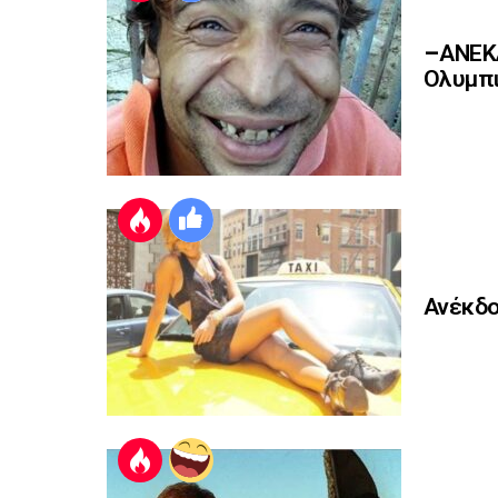
–ΑΝΕΚΔ
Ολυμπι
Ανέκδο