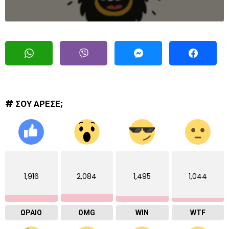
# ΣΟΥ ΑΡΕΣΕ;
1,916
2,084
1,495
1,044
ΩΡΑΙΟ
OMG
WIN
WTF