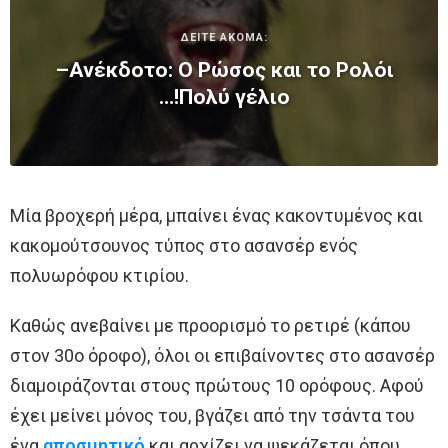
ΔΕΙΤΕ ΑΚΟΜΑ:
–Ανέκδοτο: Ο Ρώσος και το Ρολόι
…!Πολύ γέλιο
Μία βροχερή μέρα, μπαίνει ένας κακοντυμένος και
κακομούτσουνος τύπος στο ασανσέρ ενός
πολυωρόφου κτιρίου.
Καθώς ανεβαίνει με προορισμό το ρετιρέ (κάπου
στον 30ο όροφο), όλοι οι επιβαίνοντες στο ασανσέρ
διαμοιράζονται στους πρώτους 10 ορόφους. Αφού
έχει μείνει μόνος του, βγάζει από την τσάντα του
ένα
αποσμητικό
και αρχίζει να ψεκάζεται όπου