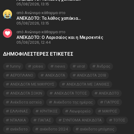
05/08/2026, 13:15
από Ανώνυμο κάθαρμα στο
ΑΝΕΚΔΟΤΟ: Τα λάθος χαπάκια…
05/08/2026, 13:15
από Ανώνυμο κάθαρμα στο
ΑΝΕΚΔΟΤΟ: Ο Λαρισαίος και η Μερσεντές
05/08/2026, 12:44
ΔΗΜΟΦΙΛΕΣΤΕΡΕΣ ΕΤΙΚΈΤΕΣ
funny
jokes
news
viral
Άνδρας
ΑΕΡΟΠΛΑΝΟ
ΑΝΕΚΔΟΤΑ
ΑΝΕΚΔΟΤΑ 2018
ΑΝΕΚΔΟΤΑ ΜΕ ΜΑΥΡΟΥΣ
ΑΝΕΚΔΟΤΑ ΜΕ ΞΑΝΘΙΕΣ
ΑΝΕΚΔΟΤΑ ΣΟΚΙΝ
ΑΝΕΚΔΟΤΑ ΤΟΤΟΣ
ΑΝΕΚΔΟΤΟ
Ανέκδοτα αστεία
Ανέκδοτο της ημέρας
ΓΙΑΤΡΟΣ
ΕΛΛΗΝΑΣ
ΚΡΗΤΙΚΟΣ
Λεωφορείο
ΜΑΥΡΟΣ
ΝΤΑΛΙΚΑ
ΠΑΠΑΣ
ΣΥΝΤΟΜΑ ΑΝΕΚΔΟΤΑ
ΤΟΤΟΣ
ανέκδοτο
ανέκδοτο 2024
ανέκδοτο μπόμπος