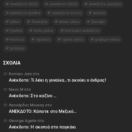
ανεκδοτο 2022
ανεκδοτο 2023
ανεκδοτο γιατρός
ανεκδοτο ξανθια
ανεκδοτο τοτος
αστεία
γέλιο
δασκάλα
επικό γέλιο
ζευγάρι
ξανθια
πολυ γελιο
ποντιακό ανέκδοτο
πόντιος
σχολείο
τρελό γέλιο
φοβερο γελιο
χιούμορ
ΣΧΌΛΙΑ
Romeo Jani
στο
Ανέκδοτο: Τι λέει η γυναίκα…τι ακούει ο άνδρας!
Νίκος Μ
στο
Ανέκδοτο: Στο καζίνο …
Λεονάρδος Μουκαγ
στο
ΑΝΕΚΔΟΤΟ: Κάποτε στο Μεξικό…
George Agelis
στο
Ανέκδοτο: Η σκοπιά στο παγκάκι