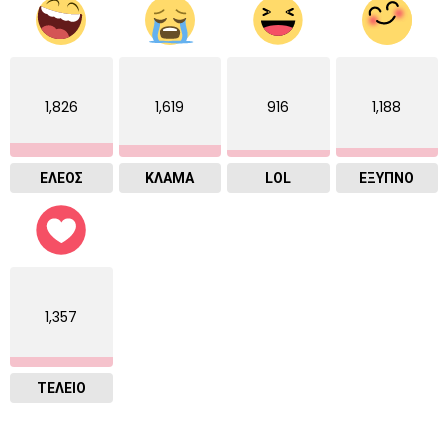
1,826
1,619
916
1,188
ΕΛΕΟΣ
ΚΛΑΜΑ
LOL
ΈΞΥΠΝΟ
1,357
ΤΕΛΕΙΟ