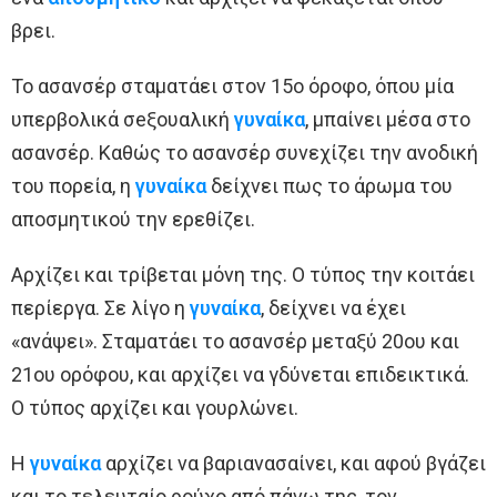
βρει.
Το ασανσέρ σταματάει στον 15ο όροφο, όπου μία
υπερβολικά σeξουαλική
γυναίκα
, μπαίνει μέσα στο
ασανσέρ. Καθώς το ασανσέρ συνεχίζει την ανοδική
του πορεία, η
γυναίκα
δείχνει πως το άρωμα του
αποσμητικού την ερεθίζει.
Αρχίζει και τρίβεται μόνη της. Ο τύπος την κοιτάει
περίεργα. Σε λίγο η
γυναίκα
, δείχνει να έχει
«ανάψει». Σταματάει το ασανσέρ μεταξύ 20ου και
21ου ορόφου, και αρχίζει να γδύνεται επιδεικτικά.
Ο τύπος αρχίζει και γουρλώνει.
Η
γυναίκα
αρχίζει να βαριανασαίνει, και αφού βγάζει
και το τελευταίο ρούχο από πάνω της, τον