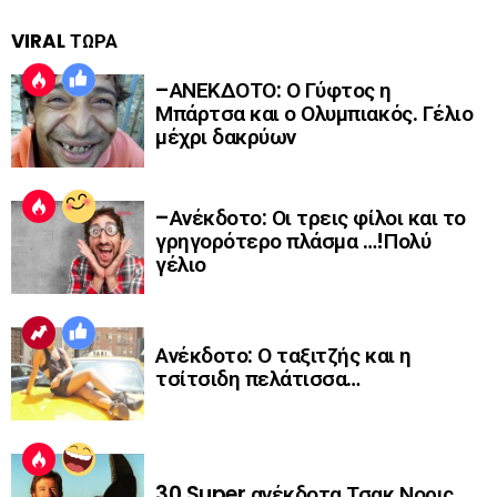
VIRAL ΤΩΡΑ
–ΑΝΕΚΔΟΤΟ: Ο Γύφτος η
Μπάρτσα και ο Ολυμπιακός. Γέλιο
μέχρι δακρύων
–Ανέκδοτο: Οι τρεις φίλοι και το
γρηγορότερο πλάσμα …!Πολύ
γέλιο
Ανέκδοτο: Ο ταξιτζής και η
τσίτσιδη πελάτισσα…
30 Super ανέκδοτα Τσακ Νορις