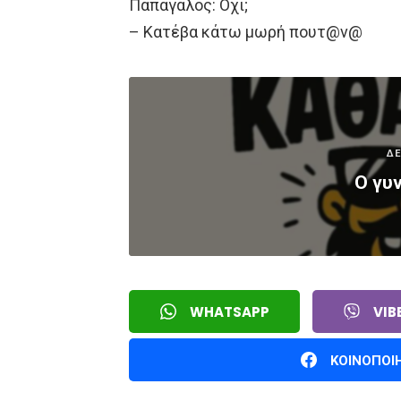
Παπαγάλος: Όχι;
– Κατέβα κάτω μωρή πουτ@ν@
ΔΕ
Ο γυ
WHATSAPP
VIB
ΚΟΙΝΟΠΟΙ