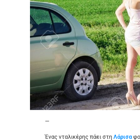
—
Ένας νταλικέρης πάει στη
Λάρισα
φο