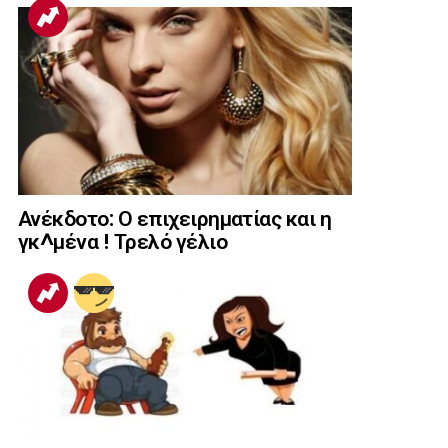
Ανέκδοτο: Ο επιχειρηματίας και η
γκ^μένα ! Τρελό γέλιο