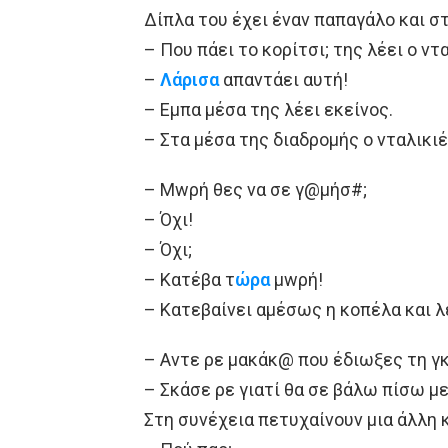
Δίπλα του έχει έναν παπαγάλο και σ
– Που πάει το κορίτσι; της λέει ο ντ
–
Λάρισα
απαντάει αυτή!
– Εμπα μέσα της λέει εκείνος.
– Στα μέσα της διαδρομής ο νταλικι
– Mwρή θες να σε γ@μήσ#;
– Όχι!
– Όχι;
– Κατέβα τ
ώρα
μwρή!
– Κατεβαίνει αμέσως η κοπέλα και λ
– Αντε ρε μακάκ@ που έδιωξες τη γ
– Σκάσε ρε γιατί θα σε βάλω πίσω με
Στη συνέχεια πετυχαίνουν μια άλλη