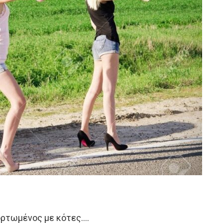
ρτωμένος με κότες….