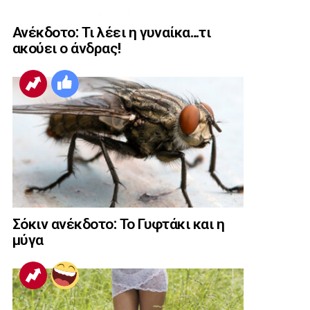
Ανέκδοτο: Τι λέει η γυναίκα…τι
ακούει ο άνδρας!
Σόκιν ανέκδοτο: Το Γυφτάκι και η
μύγα