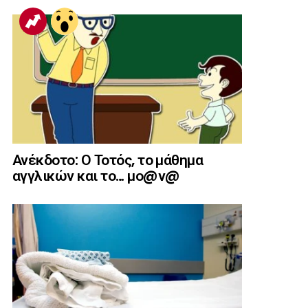
Ανέκδοτο: Ο Τοτός, το μάθημα
αγγλικών και το… μο@ν@