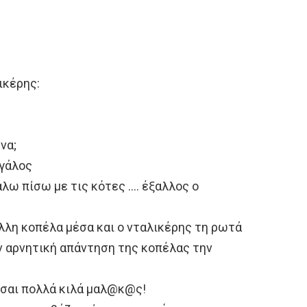
ικέρης:
να;
αγάλος
άλω πίσω με τις κότες …. έξαλλος ο
 άλλη κοπέλα μέσα και ο νταλικέρης τη ρωτά
ην αρνητική απάντηση της κοπέλας την
ίσαι πολλά κιλά μαλ@κ@ς!