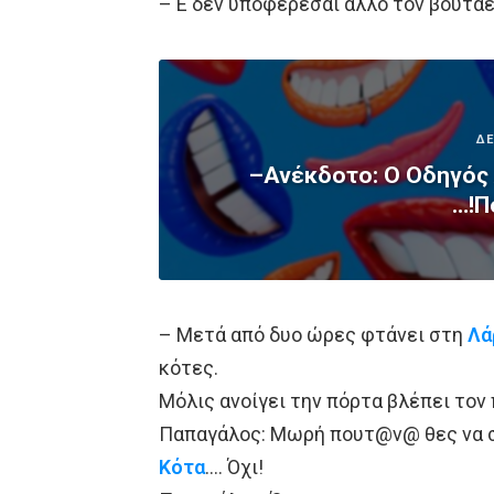
– Ε δεν υποφέρεσαι άλλο τον βουτάει
ΔΕ
–Ανέκδοτο: Ο Οδηγός 
…!Π
– Μετά από δυο ώρες φτάνει στη
Λά
κότες.
Μόλις ανοίγει την πόρτα βλέπει τον 
Παπαγάλος: Μωρή πουτ@ν@ θες να 
Κότα
…. Όχι!