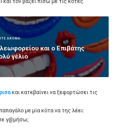
 και τον βάζει πίσω με τις κότες.
ΙΤΕ ΑΚΟΜΑ:
λεωφορείου και ο Επιβάτης
ολύ γέλιο
ρισα
και κατεβαίνει να ξεφορτώσει τις
παπαγάλο με μία κότα να της λέει:
σε γ@μήσω;