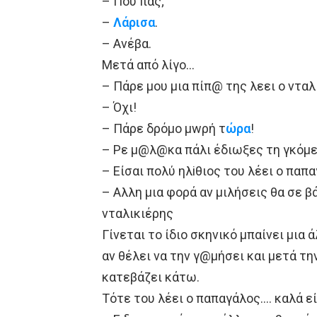
– Πού πας;
–
Λάρισα
.
– Ανέβα.
Μετά από λίγο…
– Πάρε μου μια πίπ@ της λεει ο νταλ
– Όχι!
– Πάρε δρόμο μwρή τ
ώρα
!
– Ρε μ@λ@κα πάλι έδιωξες τη γκόμε
– Είσαι πολύ ηλiθιος του λέει ο παπ
– Αλλη μια φορά αν μιλήσεις θα σε β
νταλικιέρης
Γίνεται το ίδιο σκηνικό μπαίνει μια
αν θέλει να την γ@μήσει και μετά τ
κατεβάζει κάτω.
Τότε του λέει ο παπαγάλος…. καλά ε