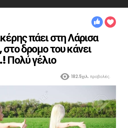
κέρης πάει στη Λάρισα
 στο δρομο του κάνει
! Πολύ γέλιο
182.5χιλ.
προβολές.