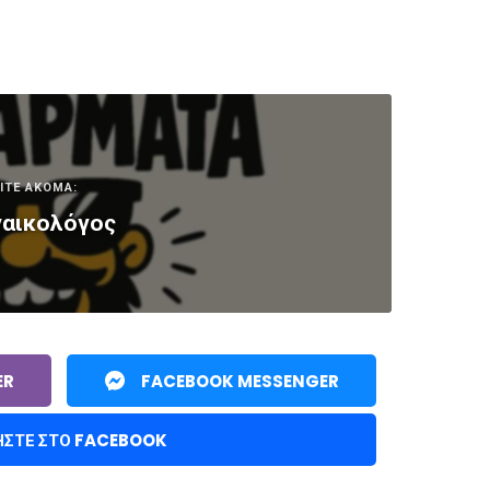
ΙΤΕ ΑΚΟΜΑ:
ναικολόγος
ER
FACEBOOK MESSENGER
ΉΣΤΕ ΣΤΟ FACEBOOK