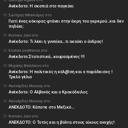
Ανέκδοτο: Η σκοπιά στο παγκάκι
Σωτήρης Μπεκιάρης
στο
Γιατί ένας κόκορας φτάνει στην άκρη του γκρεμού…και δεν
πηδάει;
Romeo Jani
στο
Ανέκδοτο: Τι λέει η γυναίκα…τι ακούει ο άνδρας!
Kostas Livathinos
στο
Ανέκδοτο:Στατιστικά…κουρασμένος !!!
Μιχαλης Βασιλειου
στο
Ανέκδοτο: Η πολιτικός η κόλ@ση και ο παράδεισος !
Τρελό γέλιο
Λεονάρδος Μουκαγ
στο
Ανέκδοτο: Ο Αλβανός και ο Κροκόδειλος
Λεονάρδος Μουκαγ
στο
ΑΝΕΚΔΟΤΟ: Κάποτε στο Μεξικό…
Romeo Jani
στο
ΑΝΕΚΔΟΤΟ: Ο Τοτός και η βόλτα στους οίκους ανοχής!