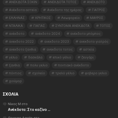
ΑΝΕΚΔΟΤΑ ΣΟΚΙΝ
ΑΝΕΚΔΟΤΑ ΤΟΤΟΣ
ΑΝΕΚΔΟΤΟ
Ανέκδοτα αστεία
Ανέκδοτο της ημέρας
ΓΙΑΤΡΟΣ
ΕΛΛΗΝΑΣ
ΚΡΗΤΙΚΟΣ
Λεωφορείο
ΜΑΥΡΟΣ
ΝΤΑΛΙΚΑ
ΠΑΠΑΣ
ΣΥΝΤΟΜΑ ΑΝΕΚΔΟΤΑ
ΤΟΤΟΣ
ανέκδοτο
ανέκδοτο 2024
ανέκδοτο μπόμπος
ανεκδοτο 2022
ανεκδοτο 2023
ανεκδοτο γιατρός
ανεκδοτο ξανθια
ανεκδοτο τοτος
αστεία
γέλιο
δασκάλα
επικό γέλιο
ζευγάρι
ξανθια
πολυ γελιο
ποντιακό ανέκδοτο
πόντιος
σχολείο
τρελό γέλιο
φοβερο γελιο
χιούμορ
ΣΧΌΛΙΑ
Νίκος Μ
στο
Ανέκδοτο: Στο καζίνο …
George Agelis
στο