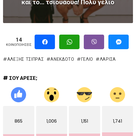
και το… τσιουάουα! Πολύ γέλιο
14
ΚΟΙΝΟΠΟΙΉΣΕΙΣ
ΑΛΈΞΗΣ ΤΣΊΠΡΑΣ
ΑΝΕΚΔΟΤΟ
ΓΈΛΙΟ
ΛΆΡΙΣΑ
# ΣΟΥ ΑΡΕΣΕ;
865
1,006
1,151
1,741