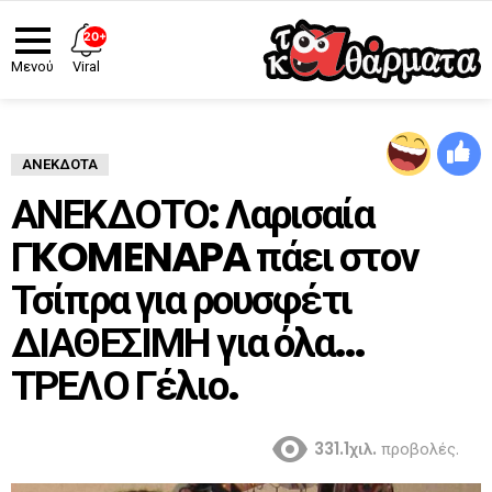
20+
Viral
Μενού
ΑΝΈΚΔΟΤΑ
ΑΝΕΚΔΟΤΟ: Λαρισαία
ΓKOMENAPA πάει στον
Τσίπρα για ρουσφέτι
ΔΙΑΘΕΣΙΜΗ για όλα…
ΤΡΕΛΟ Γέλιο.
331.1χιλ.
προβολές.