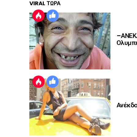
VIRAL ΤΩΡΑ
–ΑΝΕΚΔ
Ολυμπι
Ανέκδο