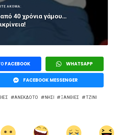
ΙΤΕ ΑΚΟΜΑ:
από 40 χρόνια γάμου…
ικρίνεια!
ΤΟ FACEBOOK
WHATSAPP
FACEBOOK MESSENGER
ΙΕΣ
ΑΝΕΚΔΟΤΟ
ΝΗΣΊ
ΞΑΝΘΙΈΣ
ΤΖΙΝΙ