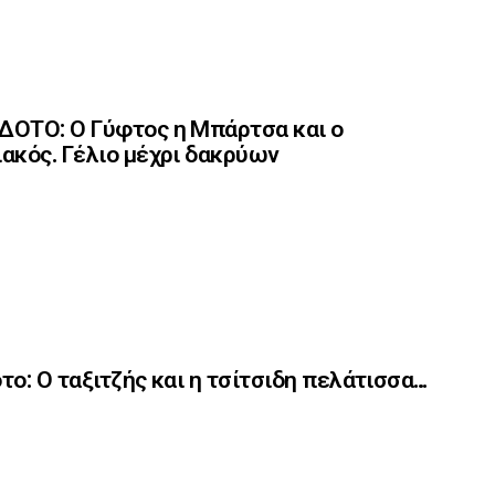
ΟΤΟ: Ο Γύφτος η Μπάρτσα και ο
ακός. Γέλιο μέχρι δακρύων
το: Ο ταξιτζής και η τσίτσιδη πελάτισσα…