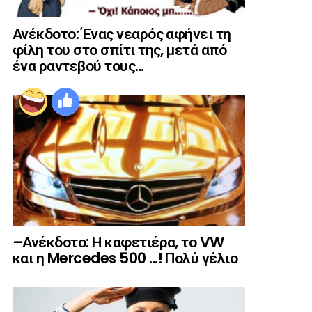
Ανέκδοτο: Ένας νεαρός αφήνει τη
φίλη του στο σπίτι της, μετά από
ένα ραντεβού τους…
–Ανέκδοτο: Η καφετιέρα, το VW
και η Mercedes 500 …! Πολύ γέλιο