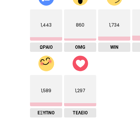
1,443
860
1,734
ΩΡΑΙΟ
OMG
WIN
1,589
1,297
ΈΞΥΠΝΟ
ΤΕΛΕΙΟ