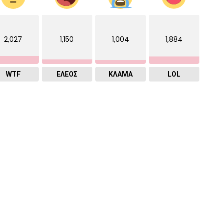
2,027
1,150
1,004
1,884
WTF
ΕΛΕΟΣ
ΚΛΑΜΑ
LOL