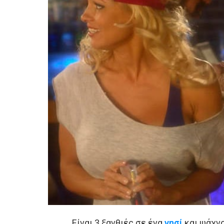
Είναι 3 ξανθιές σε ένα
νησί
και ψάχνο