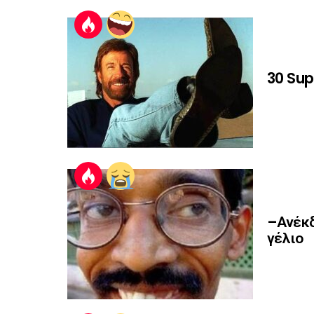
30 Sup
–Ανέκδ
γέλιο