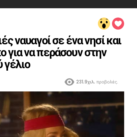
ές ναυαγοί σε ένα νησί και
ο για να περάσουν στην
ύ γέλιο
231.9χιλ.
προβολές.