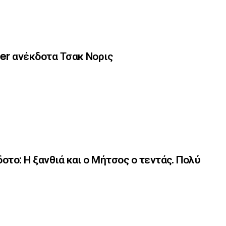
er ανέκδοτα Τσακ Νορις
οτο: Η ξανθιά και ο Μήτσος ο τεντάς. Πολύ