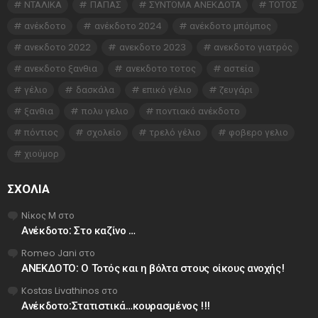
ΝΤΑΛΙΚΑ
ΠΑΠΑΣ
ΣΥΝΤΟΜΑ ΑΝΕΚΔΟΤΑ
ΤΟΤΟΣ
ανέκδοτο
ανέκδοτο 2024
ανέκδοτο μπόμπος
ανεκδοτο 2022
ανεκδοτο 2023
ανεκδοτο γιατρός
ανεκδοτο ξανθια
ανεκδοτο τοτος
αστεία
γέλιο
δασκάλα
επικό γέλιο
ζευγάρι
ξανθια
πολυ γελιο
ποντιακό ανέκδοτο
πόντιος
σχολείο
τρελό γέλιο
φοβερο γελιο
χιούμορ
ΣΧΌΛΙΑ
Νίκος Μ
στο
Ανέκδοτο: Στο καζίνο …
Romeo Jani
στο
ΑΝΕΚΔΟΤΟ: Ο Τοτός και η βόλτα στους οίκους ανοχής!
Kostas Livathinos
στο
Ανέκδοτο:Στατιστικά…κουρασμένος !!!