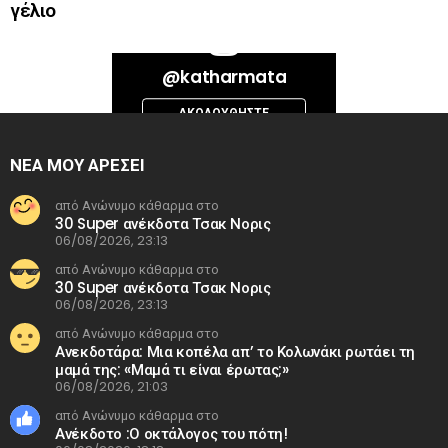
γέλιο
Bad Request. Error validating access token: Session has expired on
@katharmata
Thursday, 06-Aug-26 13:14:09 PDT. The current time is Friday, 07-Aug-
26 00:45:06 PDT.
ΑΚΟΛΟΥΘΉΣΤΕ
INSTAGRAM
ΝΕΑ ΜΟΥ ΑΡΕΣΕΙ
από Ανώνυμο κάθαρμα στο
30 Super ανέκδοτα Τσακ Νορις
06/08/2026, 23:13
από Ανώνυμο κάθαρμα στο
30 Super ανέκδοτα Τσακ Νορις
06/08/2026, 23:13
από Ανώνυμο κάθαρμα στο
Ανεκδοτάρα: Μια κοπέλα απ’ το Κολωνάκι ρωτάει τη
μαμά της: «Μαμά τι είναι έρωτας;»
06/08/2026, 21:03
από Ανώνυμο κάθαρμα στο
Ανέκδοτο :Ο οκτάλογος του πότη!