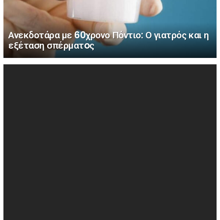
Ανεκδοτάρα με 60χρονο Πόντιο: Ο γιατρός και η
εξέταση σπέρματoς