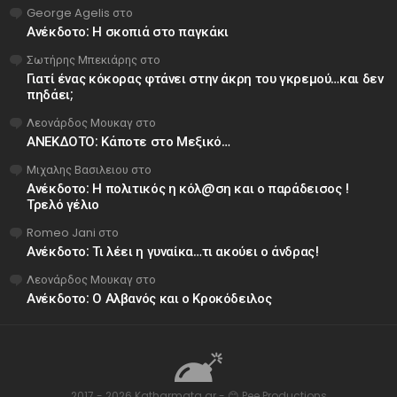
George Agelis
στο
Ανέκδοτο: Η σκοπιά στο παγκάκι
Σωτήρης Μπεκιάρης
στο
Γιατί ένας κόκορας φτάνει στην άκρη του γκρεμού…και δεν
πηδάει;
Λεονάρδος Μουκαγ
στο
ΑΝΕΚΔΟΤΟ: Κάποτε στο Μεξικό…
Μιχαλης Βασιλειου
στο
Ανέκδοτο: Η πολιτικός η κόλ@ση και ο παράδεισος !
Τρελό γέλιο
Romeo Jani
στο
Ανέκδοτο: Τι λέει η γυναίκα…τι ακούει ο άνδρας!
Λεονάρδος Μουκαγ
στο
Ανέκδοτο: Ο Αλβανός και ο Κροκόδειλος
2017 - 2026 Katharmata.gr - 😊 Pee Productions