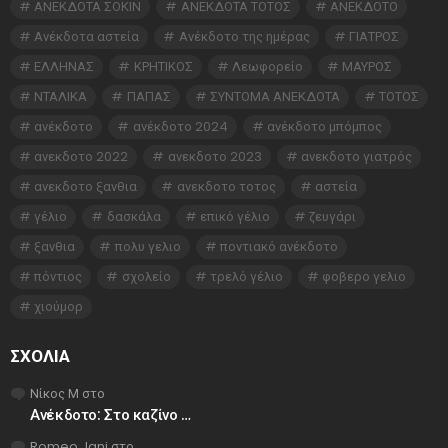
ΑΝΕΚΔΟΤΑ ΣΟΚΙΝ
ΑΝΕΚΔΟΤΑ ΤΟΤΟΣ
ΑΝΕΚΔΟΤΟ
Ανέκδοτα αστεία
Ανέκδοτο της ημέρας
ΓΙΑΤΡΟΣ
ΕΛΛΗΝΑΣ
ΚΡΗΤΙΚΟΣ
Λεωφορείο
ΜΑΥΡΟΣ
ΝΤΑΛΙΚΑ
ΠΑΠΑΣ
ΣΥΝΤΟΜΑ ΑΝΕΚΔΟΤΑ
ΤΟΤΟΣ
ανέκδοτο
ανέκδοτο 2024
ανέκδοτο μπόμπος
ανεκδοτο 2022
ανεκδοτο 2023
ανεκδοτο γιατρός
ανεκδοτο ξανθια
ανεκδοτο τοτος
αστεία
γέλιο
δασκάλα
επικό γέλιο
ζευγάρι
ξανθια
πολυ γελιο
ποντιακό ανέκδοτο
πόντιος
σχολείο
τρελό γέλιο
φοβερο γελιο
χιούμορ
ΣΧΌΛΙΑ
Νίκος Μ
στο
Ανέκδοτο: Στο καζίνο …
Romeo Jani
στο