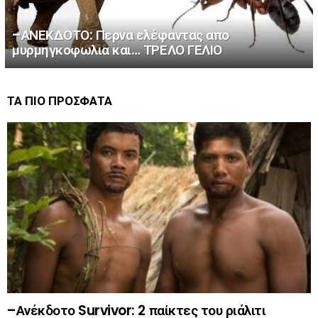
–ΑΝΕΚΔΟΤΟ: Περνα ελέφαντας απο
μυρμηγκοφωλια και… ΤΡΕΛΟ ΓΕΛΙΟ
ΤΑ ΠΙΟ ΠΡΟΣΦΑΤΑ
–Ανέκδοτο Survivor: 2 παίκτες του ριάλιτι