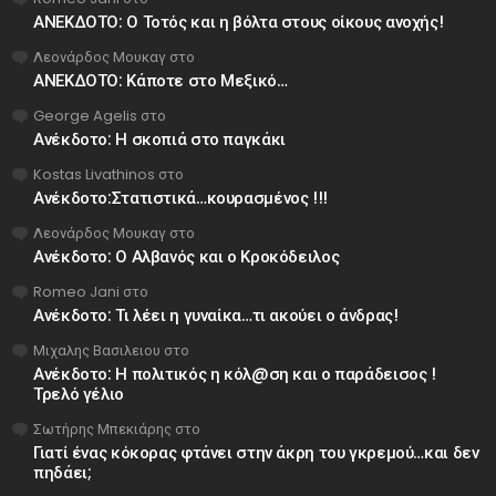
ΑΝΕΚΔΟΤΟ: Ο Τοτός και η βόλτα στους οίκους ανοχής!
Λεονάρδος Μουκαγ
στο
ΑΝΕΚΔΟΤΟ: Κάποτε στο Μεξικό…
George Agelis
στο
Ανέκδοτο: Η σκοπιά στο παγκάκι
Kostas Livathinos
στο
Ανέκδοτο:Στατιστικά…κουρασμένος !!!
Λεονάρδος Μουκαγ
στο
Ανέκδοτο: Ο Αλβανός και ο Κροκόδειλος
Romeo Jani
στο
Ανέκδοτο: Τι λέει η γυναίκα…τι ακούει ο άνδρας!
Μιχαλης Βασιλειου
στο
Ανέκδοτο: Η πολιτικός η κόλ@ση και ο παράδεισος !
Τρελό γέλιο
Σωτήρης Μπεκιάρης
στο
Γιατί ένας κόκορας φτάνει στην άκρη του γκρεμού…και δεν
πηδάει;