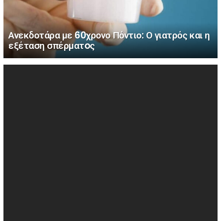
Ανεκδοτάρα με 60χρονο Πόντιο: Ο γιατρός και η
εξέταση σπέρματoς