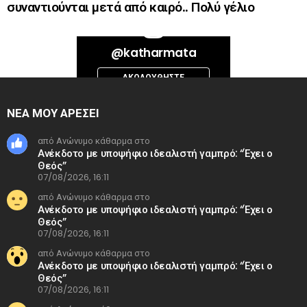
συναντιούνται μετά από καιρό.. Πολύ γέλιο
Bad Request. Error validating access token: Session has expired on
@katharmata
Thursday, 06-Aug-26 13:14:09 PDT. The current time is Friday, 07-Aug-
26 11:20:54 PDT.
ΑΚΟΛΟΥΘΉΣΤΕ
INSTAGRAM
ΝΕΑ ΜΟΥ ΑΡΕΣΕΙ
από Ανώνυμο κάθαρμα στο
Ανέκδοτο με υποψήφιο ιδεαλιστή γαμπρό: “Έχει ο
Θεός”
07/08/2026, 16:11
από Ανώνυμο κάθαρμα στο
Ανέκδοτο με υποψήφιο ιδεαλιστή γαμπρό: “Έχει ο
Θεός”
07/08/2026, 16:11
από Ανώνυμο κάθαρμα στο
Ανέκδοτο με υποψήφιο ιδεαλιστή γαμπρό: “Έχει ο
Θεός”
07/08/2026, 16:11