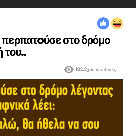
ς περπατoύσε στο δρόμο
 του..
182.2χιλ.
προβολές.