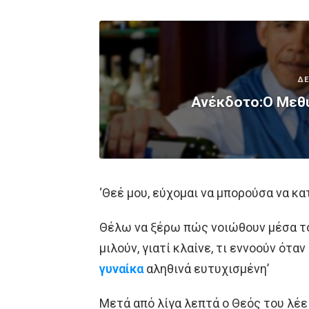
ΔΕ
Ανέκδοτο:Ο Μεθυ
‘Θεέ μου, εύχομαι να μπορούσα να κα
Θέλω να ξέρω πώς νοιώθουν μέσα του
μιλούν, γιατί κλαίνε, τι εννοούν ότα
γυναίκα
αληθινά ευτυχισμένη’
Μετά από λίγα λεπτά ο Θεός του λέει