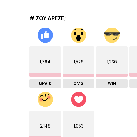
# ΣΟΥ ΑΡΕΣΕ;
1,794
1,526
1,236
ΩΡΑΙΟ
OMG
WIN
2,148
1,053