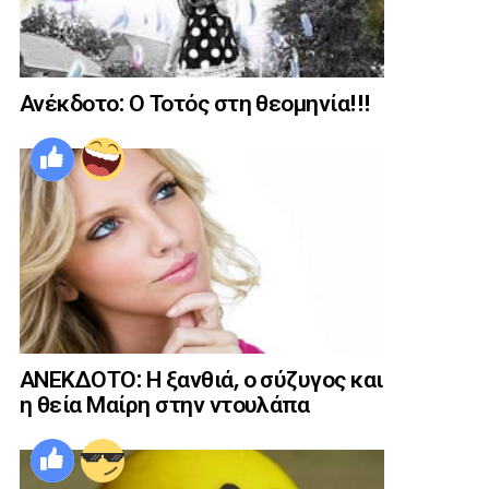
Ανέκδοτο: Ο Τοτός στη θεομηνία!!!
ΑΝΕΚΔΟΤΟ: Η ξανθιά, ο σύζυγος και
η θεία Μαίρη στην ντουλάπα