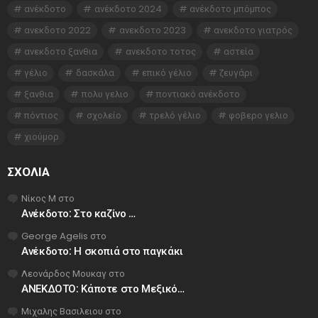
ανέκδοτο
ανέκδοτο 2024
ανέκδοτο μπόμπος
ανεκδοτο 2022
ανεκδοτο 2023
ανεκδοτο γιατρός
ανεκδοτο ξανθια
ανεκδοτο τοτος
αστεία
γέλιο
δασκάλα
επικό γέλιο
ζευγάρι
ξανθια
πολυ γελιο
ποντιακό ανέκδοτο
πόντιος
σχολείο
τρελό γέλιο
φοβερο γελιο
χιούμορ
ΣΧΌΛΙΑ
Νίκος Μ
στο
Ανέκδοτο: Στο καζίνο …
George Agelis
στο
Ανέκδοτο: Η σκοπιά στο παγκάκι
Λεονάρδος Μουκαγ
στο
ΑΝΕΚΔΟΤΟ: Κάποτε στο Μεξικό…
Μιχαλης Βασιλειου
στο