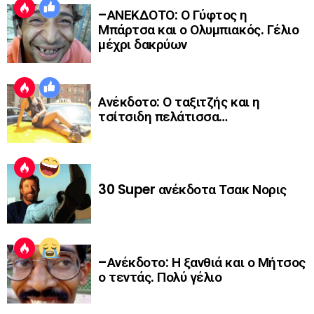
–ΑΝΕΚΔΟΤΟ: Ο Γύφτος η
Μπάρτσα και ο Ολυμπιακός. Γέλιο
μέχρι δακρύων
Ανέκδοτο: Ο ταξιτζής και η
τσίτσιδη πελάτισσα…
30 Super ανέκδοτα Τσακ Νορις
–Ανέκδοτο: Η ξανθιά και ο Μήτσος
ο τεντάς. Πολύ γέλιο