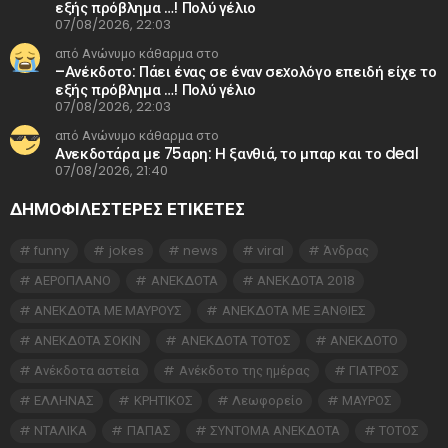
εξής πρόβλημα …! Πολύ γέλιο
07/08/2026, 22:03
από Ανώνυμο κάθαρμα στο
–Ανέκδοτο: Πάει ένας σε έναν σεxολόγο επειδή είχε το
εξής πρόβλημα …! Πολύ γέλιο
07/08/2026, 22:03
από Ανώνυμο κάθαρμα στο
Ανεκδοτάρα με 75αρη: Η ξανθιά, το μπαρ και το deal
07/08/2026, 21:40
ΔΗΜΟΦΙΛΕΣΤΕΡΕΣ ΕΤΙΚΈΤΕΣ
funny
jokes
news
viral
Άνδρας
ΑΕΡΟΠΛΑΝΟ
ΑΝΕΚΔΟΤΑ
ΑΝΕΚΔΟΤΑ 2018
ΑΝΕΚΔΟΤΑ ΜΕ ΜΑΥΡΟΥΣ
ΑΝΕΚΔΟΤΑ ΜΕ ΞΑΝΘΙΕΣ
ΑΝΕΚΔΟΤΑ ΣΟΚΙΝ
ΑΝΕΚΔΟΤΑ ΤΟΤΟΣ
ΑΝΕΚΔΟΤΟ
Ανέκδοτα αστεία
Ανέκδοτο της ημέρας
ΓΙΑΤΡΟΣ
ΕΛΛΗΝΑΣ
ΚΡΗΤΙΚΟΣ
Λεωφορείο
ΜΑΥΡΟΣ
ΝΤΑΛΙΚΑ
ΠΑΠΑΣ
ΣΥΝΤΟΜΑ ΑΝΕΚΔΟΤΑ
ΤΟΤΟΣ