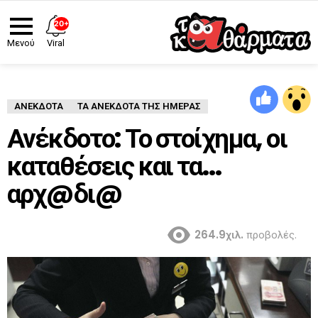
20+
Viral
Μενού
ΑΝΈΚΔΟΤΑ
ΤΑ ΑΝΕΚΔΟΤΑ ΤΗΣ ΗΜΕΡΑΣ
Ανέκδοτο: Το στοίχημα, οι
καταθέσεις και τα…
αρχ@δι@
264.9χιλ.
προβολές.