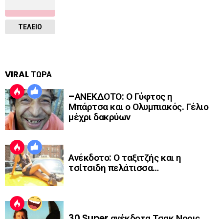
ΤΕΛΕΙΟ
VIRAL ΤΩΡΑ
–ΑΝΕΚΔΟΤΟ: Ο Γύφτος η
Μπάρτσα και ο Ολυμπιακός. Γέλιο
μέχρι δακρύων
Ανέκδοτο: Ο ταξιτζής και η
τσίτσιδη πελάτισσα…
30 Super ανέκδοτα Τσακ Νορις