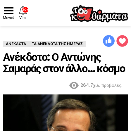
20+
Viral
Μενού
ΑΝΈΚΔΟΤΑ
ΤΑ ΑΝΕΚΔΟΤΑ ΤΗΣ ΗΜΕΡΑΣ
Ανέκδοτο: Ο Αντώνης
Σαμαράς στον άλλο… κόσμο
264.7χιλ.
προβολές.