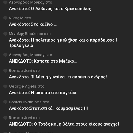
Λεονάρδος Μουκαγ
στο
Ανέκδοτο: Ο Αλβανός και ο Κροκόδειλος
Νίκος Μ
στο
Ανέκδοτο: Στο καζίνο …
Μιχαλης Βασιλειου
στο
Ανέκδοτο: Η πολιτικός η κόλ@ση και ο παράδεισος !
Τρελό γέλιο
Λεονάρδος Μουκαγ
στο
ΑΝΕΚΔΟΤΟ: Κάποτε στο Μεξικό…
Romeo Jani
στο
Ανέκδοτο: Τι λέει η γυναίκα…τι ακούει ο άνδρας!
George Agelis
στο
Ανέκδοτο: Η σκοπιά στο παγκάκι
Kostas Livathinos
στο
Ανέκδοτο:Στατιστικά…κουρασμένος !!!
Romeo Jani
στο
ΑΝΕΚΔΟΤΟ: Ο Τοτός και η βόλτα στους οίκους ανοχής!