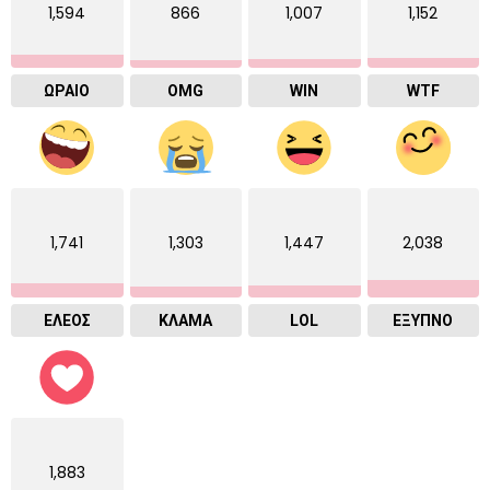
1,594
866
1,007
1,152
ΩΡΑΙΟ
OMG
WIN
WTF
1,741
1,303
1,447
2,038
ΕΛΕΟΣ
ΚΛΑΜΑ
LOL
ΈΞΥΠΝΟ
1,883