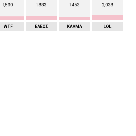
1,590
1,883
1,453
2,038
WTF
ΕΛΕΟΣ
ΚΛΑΜΑ
LOL