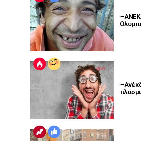
–ΑΝΕΚΔ
Ολυμπι
–Ανέκδ
πλάσμα