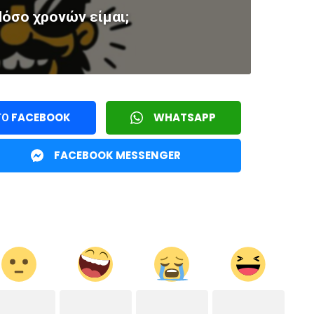
σο χρονών είμαι;
ΤΟ FACEBOOK
WHATSAPP
FACEBOOK MESSENGER