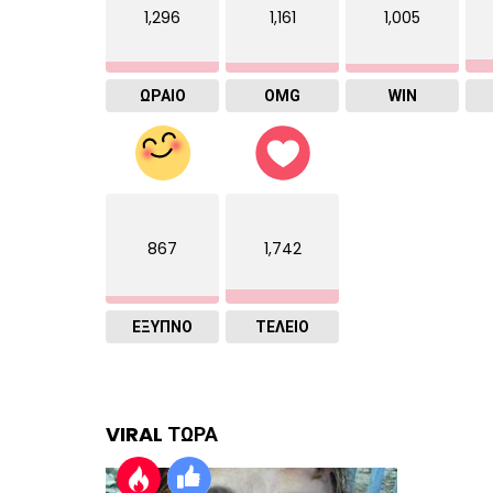
1,296
1,161
1,005
ΩΡΑΙΟ
OMG
WIN
867
1,742
ΈΞΥΠΝΟ
ΤΕΛΕΙΟ
VIRAL ΤΩΡΑ