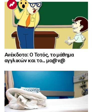
Ανέκδοτο: Ο Τοτός, το μάθημα
αγγλικών και το… μο@ν@