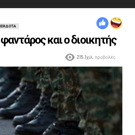
ΝΕΚΔΟΤΑ
φαντάρος και ο διοικητής
215.1χιλ.
προβολές.