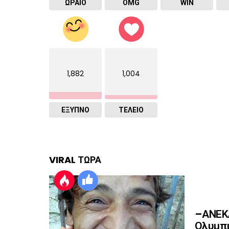
ΩΡΑΙΟ
OMG
WIN
1,882
1,004
ΈΞΥΠΝΟ
ΤΕΛΕΙΟ
VIRAL ΤΩΡΑ
–ΑΝΕΚΔ
Ολυμπι