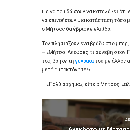
Για να του δώσουν να καταλάβει ότι 
να επινοήσουν μια κατάσταση τόσο μ
ο Μήτσος θα έβρισκε ελπίδα.
Τον πλησιάζουν ένα βράδυ στο μπαρ, 
– «Μήτσο! Άκουσες τι συνέβη στον Γ
του, βρήκε τη
γυναίκα
του με άλλον ά
μετά αυτοκτόνησε!»
– «Πολύ άσχημο», είπε ο Μήτσος, «α
ΔΕ
Ανέκδοτο με Μητσάρα