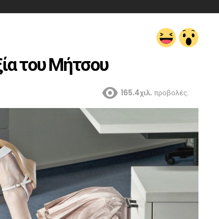
ία του Μήτσου
165.4χιλ.
προβολές.