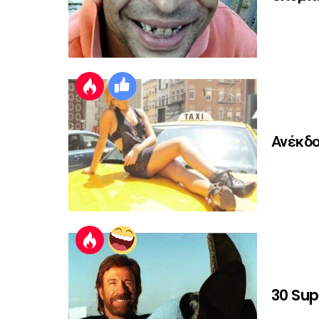
Ανέκδο
30 Sup