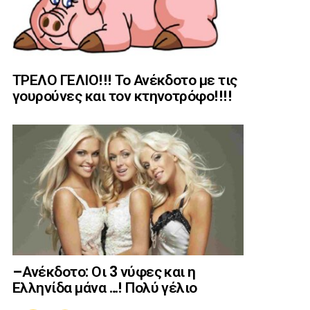
ΤΡΕΛΟ ΓΕΛΙΟ!!! Το Ανέκδοτο με τις
γουρούνες και τον κτηνοτρόφο!!!!
–Ανέκδοτο: Οι 3 νύφες και η
Ελληνίδα μάνα …! Πολύ γέλιο