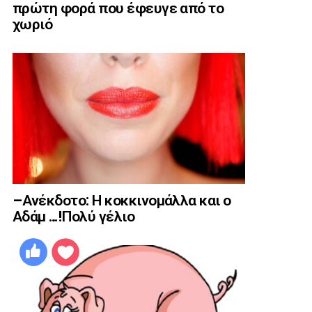
πρώτη φορά που έφευγε από το
χωριό
–Ανέκδοτο: Η κοκκινομάλλα και ο
Αδάμ …!Πολύ γέλιο