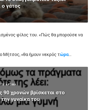
ι ο γάτος
ισμένος φίλος του. «Πώς θα μπορούσε να
 ο Μήτσος, «θα ήμουν νεκρός τ
ώρα
…
ΙΤΕ ΑΚΟΜΑ:
ς 90 χρονών βρίσκεται στο
 την γυναίκα του