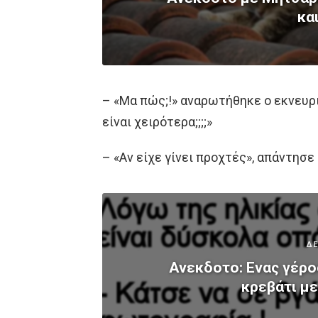
κα
– «Μα πώς;!» αναρωτήθηκε ο εκνευρ
είναι χειρότερα;;;;»
– «Αν είχε γίνει προχτές», απάντησε
ΔΕ
Ανεκδοτο: Ενας γέρο
κρεβάτι με