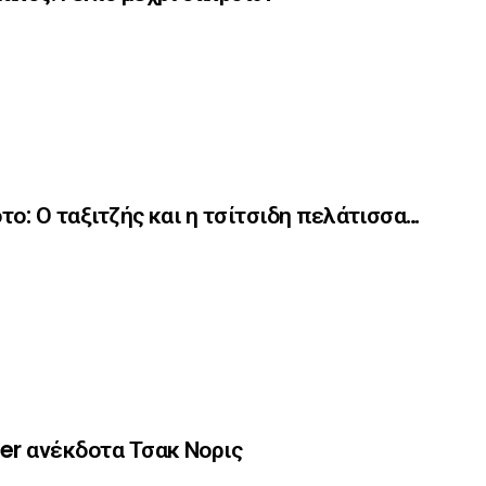
το: Ο ταξιτζής και η τσίτσιδη πελάτισσα…
er ανέκδοτα Τσακ Νορις