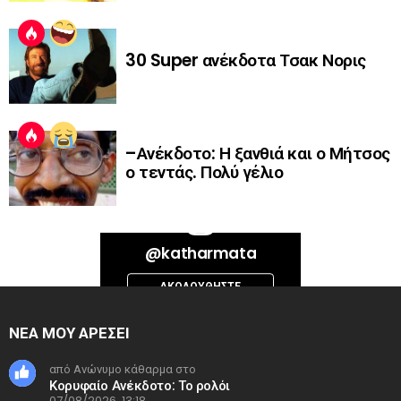
30 Super ανέκδοτα Τσακ Νορις
–Ανέκδοτο: Η ξανθιά και ο Μήτσος
ο τεντάς. Πολύ γέλιο
Bad Request. Error validating access token: Session has expired on
@katharmata
Thursday, 06-Aug-26 13:14:09 PDT. The current time is Friday, 07-Aug-
26 06:37:33 PDT.
ΑΚΟΛΟΥΘΉΣΤΕ
INSTAGRAM
ΝΕΑ ΜΟΥ ΑΡΕΣΕΙ
από Ανώνυμο κάθαρμα στο
Κορυφαίο Ανέκδοτο: Το ρολόι
07/08/2026, 13:18