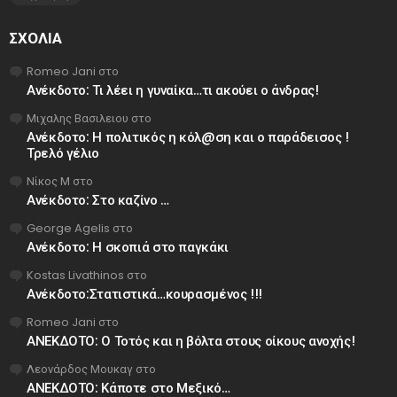
ΣΧΌΛΙΑ
Romeo Jani
στο
Ανέκδοτο: Τι λέει η γυναίκα…τι ακούει ο άνδρας!
Μιχαλης Βασιλειου
στο
Ανέκδοτο: Η πολιτικός η κόλ@ση και ο παράδεισος !
Τρελό γέλιο
Νίκος Μ
στο
Ανέκδοτο: Στο καζίνο …
George Agelis
στο
Ανέκδοτο: Η σκοπιά στο παγκάκι
Kostas Livathinos
στο
Ανέκδοτο:Στατιστικά…κουρασμένος !!!
Romeo Jani
στο
ΑΝΕΚΔΟΤΟ: Ο Τοτός και η βόλτα στους οίκους ανοχής!
Λεονάρδος Μουκαγ
στο
ΑΝΕΚΔΟΤΟ: Κάποτε στο Μεξικό…