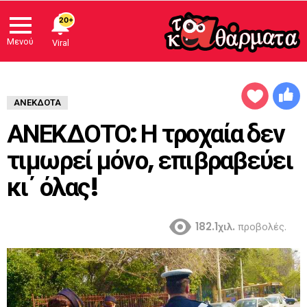
20+
Μενού
Viral
ΑΝΈΚΔΟΤΑ
ΑΝΕΚΔΟΤΟ: Η τροχαία δεν
τιμωρεί μόνο, επιβραβεύει
κι΄ όλας!
182.1χιλ.
προβολές.