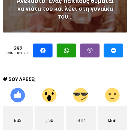
Ανέκδοτο: Ένας παππούς θυμάται
να νιάτα του και λέει στη γυναίκα
του…
392
ΚΟΙΝΟΠΟΙΉΣΕΙΣ
# ΣΟΥ ΑΡΕΣΕ;
863
1,156
1,444
1,881