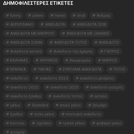
ΔΗΜΟΦΙΛΕΣΤΕΡΕΣ ΕΤΙΚΈΤΕΣ
funny
jokes
news
viral
Άνδρας
ΑΕΡΟΠΛΑΝΟ
ΑΝΕΚΔΟΤΑ
ΑΝΕΚΔΟΤΑ 2018
ΑΝΕΚΔΟΤΑ ΜΕ ΜΑΥΡΟΥΣ
ΑΝΕΚΔΟΤΑ ΜΕ ΞΑΝΘΙΕΣ
ΑΝΕΚΔΟΤΑ ΣΟΚΙΝ
ΑΝΕΚΔΟΤΑ ΤΟΤΟΣ
ΑΝΕΚΔΟΤΟ
Ανέκδοτα αστεία
Ανέκδοτο της ημέρας
ΓΙΑΤΡΟΣ
ΕΛΛΗΝΑΣ
ΚΡΗΤΙΚΟΣ
Λεωφορείο
ΜΑΥΡΟΣ
ΝΤΑΛΙΚΑ
ΠΑΠΑΣ
ΣΥΝΤΟΜΑ ΑΝΕΚΔΟΤΑ
ΤΟΤΟΣ
ανέκδοτο
ανέκδοτο 2024
ανέκδοτο μπόμπος
ανεκδοτο 2022
ανεκδοτο 2023
ανεκδοτο γιατρός
ανεκδοτο ξανθια
ανεκδοτο τοτος
αστεία
γέλιο
δασκάλα
επικό γέλιο
ζευγάρι
ξανθια
πολυ γελιο
ποντιακό ανέκδοτο
πόντιος
σχολείο
τρελό γέλιο
φοβερο γελιο
χιούμορ