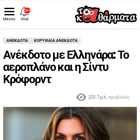
20+
Viral
Μενού
ΑΝΈΚΔΟΤΑ
ΚΟΡΥΦΑΙΑ ΑΝΕΚΔΟΤΑ
Ανέκδοτο με Ελληνάρα: Το
αεροπλάνο και η Σίντυ
Κρόφορντ
231.7χιλ.
προβολές.