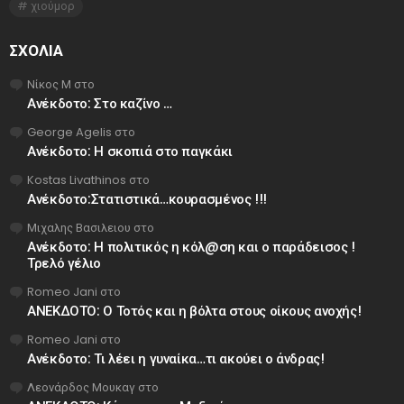
χιούμορ
ΣΧΌΛΙΑ
Νίκος Μ
στο
Ανέκδοτο: Στο καζίνο …
George Agelis
στο
Ανέκδοτο: Η σκοπιά στο παγκάκι
Kostas Livathinos
στο
Ανέκδοτο:Στατιστικά…κουρασμένος !!!
Μιχαλης Βασιλειου
στο
Ανέκδοτο: Η πολιτικός η κόλ@ση και ο παράδεισος !
Τρελό γέλιο
Romeo Jani
στο
ΑΝΕΚΔΟΤΟ: Ο Τοτός και η βόλτα στους οίκους ανοχής!
Romeo Jani
στο
Ανέκδοτο: Τι λέει η γυναίκα…τι ακούει ο άνδρας!
Λεονάρδος Μουκαγ
στο