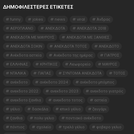
ΔΗΜΟΦΙΛΕΣΤΕΡΕΣ ΕΤΙΚΈΤΕΣ
funny
jokes
news
viral
Άνδρας
ΑΕΡΟΠΛΑΝΟ
ΑΝΕΚΔΟΤΑ
ΑΝΕΚΔΟΤΑ 2018
ΑΝΕΚΔΟΤΑ ΜΕ ΜΑΥΡΟΥΣ
ΑΝΕΚΔΟΤΑ ΜΕ ΞΑΝΘΙΕΣ
ΑΝΕΚΔΟΤΑ ΣΟΚΙΝ
ΑΝΕΚΔΟΤΑ ΤΟΤΟΣ
ΑΝΕΚΔΟΤΟ
Ανέκδοτα αστεία
Ανέκδοτο της ημέρας
ΓΙΑΤΡΟΣ
ΕΛΛΗΝΑΣ
ΚΡΗΤΙΚΟΣ
Λεωφορείο
ΜΑΥΡΟΣ
ΝΤΑΛΙΚΑ
ΠΑΠΑΣ
ΣΥΝΤΟΜΑ ΑΝΕΚΔΟΤΑ
ΤΟΤΟΣ
ανέκδοτο
ανέκδοτο 2024
ανέκδοτο μπόμπος
ανεκδοτο 2022
ανεκδοτο 2023
ανεκδοτο γιατρός
ανεκδοτο ξανθια
ανεκδοτο τοτος
αστεία
γέλιο
δασκάλα
επικό γέλιο
ζευγάρι
ξανθια
πολυ γελιο
ποντιακό ανέκδοτο
πόντιος
σχολείο
τρελό γέλιο
φοβερο γελιο