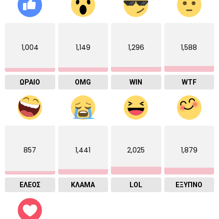
1,004
1,149
1,296
1,588
ΩΡΑΙΟ
OMG
WIN
WTF
857
1,441
2,025
1,879
ΕΛΕΟΣ
ΚΛΑΜΑ
LOL
ΈΞΥΠΝΟ