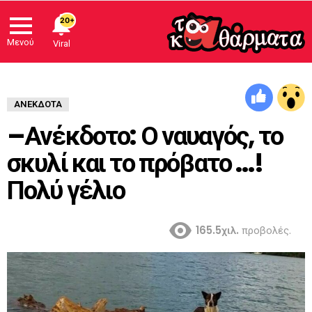
20+
Μενού
Viral
ΑΝΈΚΔΟΤΑ
–Ανέκδοτο: Ο ναυαγός, το
σκυλί και το πρόβατο …!
Πολύ γέλιο
165.5χιλ.
προβολές.