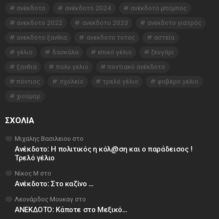
ανέκδοτο
ανέκδοτο 2024
ανέκδοτο μπόμπος
ανεκδοτο 2022
ανεκδοτο 2023
ανεκδοτο γιατρός
ανεκδοτο ξανθια
ανεκδοτο τοτος
αστεία
γέλιο
δασκάλα
επικό γέλιο
ζευγάρι
ξανθια
πολυ γελιο
ποντιακό ανέκδοτο
πόντιος
σχολείο
τρελό γέλιο
φοβερο γελιο
χιούμορ
ΣΧΌΛΙΑ
Μιχαλης Βασιλειου
στο
Ανέκδοτο: Η πολιτικός η κόλ@ση και ο παράδεισος !
Τρελό γέλιο
Νίκος Μ
στο
Ανέκδοτο: Στο καζίνο …
Λεονάρδος Μουκαγ
στο
ΑΝΕΚΔΟΤΟ: Κάποτε στο Μεξικό…