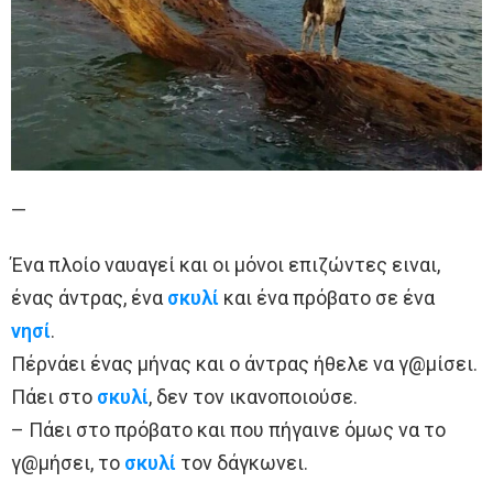
—
Ένα πλοίο ναυαγεί και οι μόνοι επιζώντες ειναι,
ένας άντρας, ένα
σκυλί
και ένα πρόβατο σε ένα
νησί
.
Πέρνάει ένας μήνας και ο άντρας ήθελε να γ@μίσει.
Πάει στο
σκυλί
, δεν τον ικανοποιούσε.
– Πάει στο πρόβατο και που πήγαινε όμως να το
γ@μήσει, το
σκυλί
τον δάγκωνει.