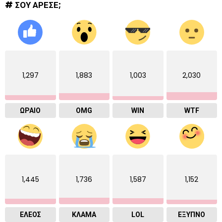
# ΣΟΥ ΑΡΕΣΕ;
1,297
1,883
1,003
2,030
ΩΡΑΙΟ
OMG
WIN
WTF
1,445
1,736
1,587
1,152
ΕΛΕΟΣ
ΚΛΑΜΑ
LOL
ΈΞΥΠΝΟ