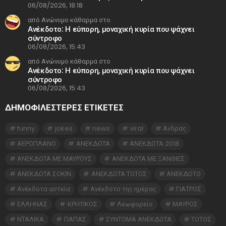
06/08/2026, 18:18
από Ανώνυμο κάθαρμα στο
Ανέκδοτο: Η εύπορη, μοναχική κυρία που ψάχνει
σύντροφο
06/08/2026, 15:43
από Ανώνυμο κάθαρμα στο
Ανέκδοτο: Η εύπορη, μοναχική κυρία που ψάχνει
σύντροφο
06/08/2026, 15:43
ΔΗΜΟΦΙΛΕΣΤΕΡΕΣ ΕΤΙΚΈΤΕΣ
funny
jokes
news
viral
Άνδρας
ΑΕΡΟΠΛΑΝΟ
ΑΝΕΚΔΟΤΑ
ΑΝΕΚΔΟΤΑ 2018
ΑΝΕΚΔΟΤΑ ΜΕ ΜΑΥΡΟΥΣ
ΑΝΕΚΔΟΤΑ ΜΕ ΞΑΝΘΙΕΣ
ΑΝΕΚΔΟΤΑ ΣΟΚΙΝ
ΑΝΕΚΔΟΤΑ ΤΟΤΟΣ
ΑΝΕΚΔΟΤΟ
Ανέκδοτα αστεία
Ανέκδοτο της ημέρας
ΓΙΑΤΡΟΣ
ΕΛΛΗΝΑΣ
ΚΡΗΤΙΚΟΣ
Λεωφορείο
ΜΑΥΡΟΣ
ΝΤΑΛΙΚΑ
ΠΑΠΑΣ
ΣΥΝΤΟΜΑ ΑΝΕΚΔΟΤΑ
ΤΟΤΟΣ