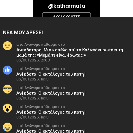
Bad Request. Error validating access token: Session has expired on
@katharmata
Thursday, 06-Aug-26 13:14:09 PDT. The current time is Thursday, 06-
Aug-26 15:04:16 PDT.
ΑΚΟΛΟΥΘΉΣΤΕ
INSTAGRAM
ΝΕΑ ΜΟΥ ΑΡΕΣΕΙ
από Ανώνυμο κάθαρμα στο
Ανεκδοτάρα: Μια κοπέλα απ’ το Κολωνάκι ρωτάει τη
μαμά της: «Μαμά τι είναι έρωτας;»
06/08/2026, 21:03
από Ανώνυμο κάθαρμα στο
Ανέκδοτο :Ο οκτάλογος του πότη!
06/08/2026, 18:18
από Ανώνυμο κάθαρμα στο
Ανέκδοτο :Ο οκτάλογος του πότη!
06/08/2026, 18:18
από Ανώνυμο κάθαρμα στο
Ανέκδοτο :Ο οκτάλογος του πότη!
06/08/2026, 18:18
από Ανώνυμο κάθαρμα στο
Ανέκδοτο :Ο οκτάλογος του πότη!