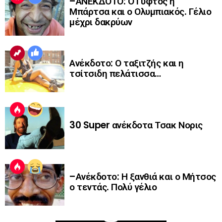
–ΑΝΕΚΔΟΤΟ: Ο Γύφτος η
Μπάρτσα και ο Ολυμπιακός. Γέλιο
μέχρι δακρύων
Ανέκδοτο: Ο ταξιτζής και η
τσίτσιδη πελάτισσα…
30 Super ανέκδοτα Τσακ Νορις
–Ανέκδοτο: Η ξανθιά και ο Μήτσος
ο τεντάς. Πολύ γέλιο