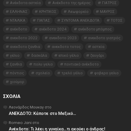
Ανέκδοτα αστεία
Ανέκδοτο της ημέρας
ΓΙΑΤΡΟΣ
ΕΛΛΗΝΑΣ
ΚΡΗΤΙΚΟΣ
Λεωφορείο
ΜΑΥΡΟΣ
ΝΤΑΛΙΚΑ
ΠΑΠΑΣ
ΣΥΝΤΟΜΑ ΑΝΕΚΔΟΤΑ
ΤΟΤΟΣ
ανέκδοτο
ανέκδοτο 2024
ανέκδοτο μπόμπος
ανεκδοτο 2022
ανεκδοτο 2023
ανεκδοτο γιατρός
ανεκδοτο ξανθια
ανεκδοτο τοτος
αστεία
γέλιο
δασκάλα
επικό γέλιο
ζευγάρι
ξανθια
πολυ γελιο
ποντιακό ανέκδοτο
πόντιος
σχολείο
τρελό γέλιο
φοβερο γελιο
χιούμορ
ΣΧΌΛΙΑ
Λεονάρδος Μουκαγ
στο
ΑΝΕΚΔΟΤΟ: Κάποτε στο Μεξικό…
Romeo Jani
στο
Ανέκδοτο: Τι λέει η γυναίκα…τι ακούει ο άνδρας!