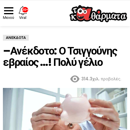
20+
Viral
Μενού
ΑΝΈΚΔΟΤΑ
–Ανέκδοτο: Ο Τσιγγούνης
εβραίος …! Πολύ γέλιο
314.3χιλ.
προβολές.