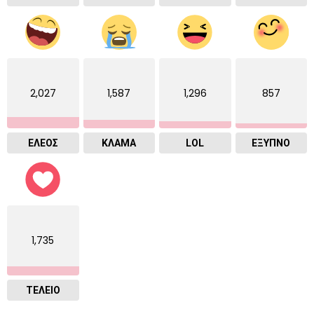
2,027
1,587
1,296
857
ΕΛΕΟΣ
ΚΛΑΜΑ
LOL
ΈΞΥΠΝΟ
1,735
ΤΕΛΕΙΟ