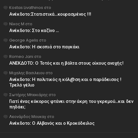
Kostas Livathinos
στο
Ανέκδοτο:Στατιστικά…κουρασμένος !!!
Νίκος Μ
στο
Ανέκδοτο: Στο καζίνο …
George Agelis
στο
Ανέκδοτο: Η σκοπιά στο παγκάκι
Romeo Jani
στο
ΑΝΕΚΔΟΤΟ: Ο Τοτός και η βόλτα στους οίκους ανοχής!
Μιχαλης Βασιλειου
στο
Ανέκδοτο: Η πολιτικός η κόλ@ση και ο παράδεισος !
Τρελό γέλιο
Σωτήρης Μπεκιάρης
στο
Γιατί ένας κόκορας φτάνει στην άκρη του γκρεμού…και δεν
πηδάει;
Λεονάρδος Μουκαγ
στο
Ανέκδοτο: Ο Αλβανός και ο Κροκόδειλος