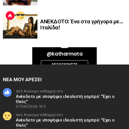
ΑΝΕΚΔΟΤΟ: Ένα στα γρήγορα με…
Ιταλίδα!
Bad Request. Error validating access token: Session has expired on
@katharmata
Thursday, 06-Aug-26 13:14:09 PDT. The current time is Friday, 07-Aug-
26 12:00:31 PDT.
ΑΚΟΛΟΥΘΉΣΤΕ
INSTAGRAM
ΝΕΑ ΜΟΥ ΑΡΕΣΕΙ
από Ανώνυμο κάθαρμα στο
Ανέκδοτο με υποψήφιο ιδεαλιστή γαμπρό: “Έχει ο
Θεός”
07/08/2026, 16:11
από Ανώνυμο κάθαρμα στο
Ανέκδοτο με υποψήφιο ιδεαλιστή γαμπρό: “Έχει ο
Θεός”