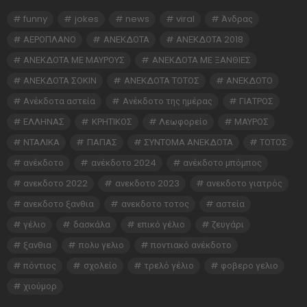
funny
jokes
news
viral
Άνδρας
ΑΕΡΟΠΛΑΝΟ
ΑΝΕΚΔΟΤΑ
ΑΝΕΚΔΟΤΑ 2018
ΑΝΕΚΔΟΤΑ ΜΕ ΜΑΥΡΟΥΣ
ΑΝΕΚΔΟΤΑ ΜΕ ΞΑΝΘΙΕΣ
ΑΝΕΚΔΟΤΑ ΣΟΚΙΝ
ΑΝΕΚΔΟΤΑ ΤΟΤΟΣ
ΑΝΕΚΔΟΤΟ
Ανέκδοτα αστεία
Ανέκδοτο της ημέρας
ΓΙΑΤΡΟΣ
ΕΛΛΗΝΑΣ
ΚΡΗΤΙΚΟΣ
Λεωφορείο
ΜΑΥΡΟΣ
ΝΤΑΛΙΚΑ
ΠΑΠΑΣ
ΣΥΝΤΟΜΑ ΑΝΕΚΔΟΤΑ
ΤΟΤΟΣ
ανέκδοτο
ανέκδοτο 2024
ανέκδοτο μπόμπος
ανεκδοτο 2022
ανεκδοτο 2023
ανεκδοτο γιατρός
ανεκδοτο ξανθια
ανεκδοτο τοτος
αστεία
γέλιο
δασκάλα
επικό γέλιο
ζευγάρι
ξανθια
πολυ γελιο
ποντιακό ανέκδοτο
πόντιος
σχολείο
τρελό γέλιο
φοβερο γελιο
χιούμορ