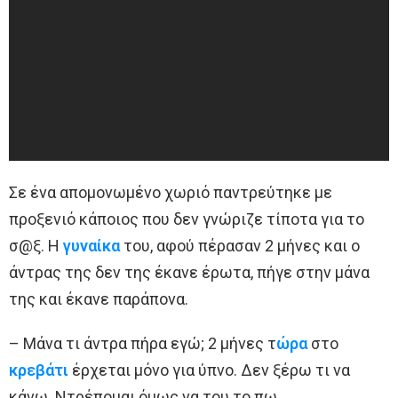
Σε ένα απομονωμένο χωριό παντρεύτηκε με
προξενιό κάποιος που δεν γνώριζε τίποτα για το
σ@ξ. Η
γυναίκα
του, αφού πέρασαν 2 μήνες και ο
άντρας της δεν της έκανε έρωτα, πήγε στην μάνα
της και έκανε παράπονα.
– Μάνα τι άντρα πήρα εγώ; 2 μήνες τ
ώρα
στο
κρεβάτι
έρχεται μόνο για ύπνο. Δεν ξέρω τι να
κάνω. Ντρέπομαι όμως να του το πω.