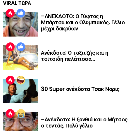
VIRAL ΤΩΡΑ
–ΑΝΕΚΔΟΤΟ: Ο Γύφτος η
Μπάρτσα και ο Ολυμπιακός. Γέλιο
μέχρι δακρύων
Ανέκδοτο: Ο ταξιτζής και η
τσίτσιδη πελάτισσα…
30 Super ανέκδοτα Τσακ Νορις
–Ανέκδοτο: Η ξανθιά και ο Μήτσος
ο τεντάς. Πολύ γέλιο