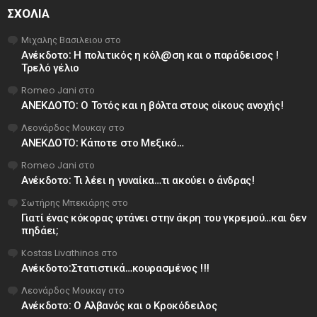
ΣΧΌΛΙΑ
Μιχαλης Βασιλειου
στο
Ανέκδοτο: Η πολιτικός η κόλ@ση και ο παράδεισος !
Τρελό γέλιο
Romeo Jani
στο
ΑΝΕΚΔΟΤΟ: Ο Τοτός και η βόλτα στους οίκους ανοχής!
Λεονάρδος Μουκαγ
στο
ΑΝΕΚΔΟΤΟ: Κάποτε στο Μεξικό…
Romeo Jani
στο
Ανέκδοτο: Τι λέει η γυναίκα…τι ακούει ο άνδρας!
Σωτήρης Μπεκιάρης
στο
Γιατί ένας κόκορας φτάνει στην άκρη του γκρεμού…και δεν
πηδάει;
Kostas Livathinos
στο
Ανέκδοτο:Στατιστικά…κουρασμένος !!!
Λεονάρδος Μουκαγ
στο
Ανέκδοτο: Ο Αλβανός και ο Κροκόδειλος