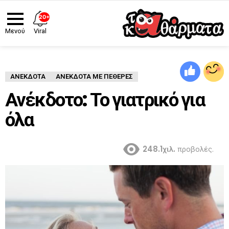
20+
Viral
Μενού
ΑΝΈΚΔΟΤΑ
ΑΝΈΚΔΟΤΑ ΜΕ ΠΕΘΕΡΈΣ
Ανέκδοτο: Το γιατρικό για
όλα
248.1χιλ.
προβολές.