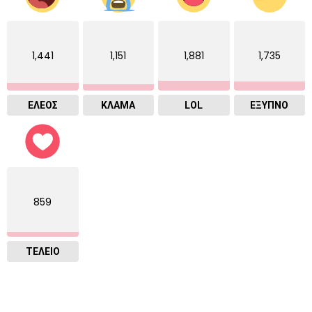
1,441
1,151
1,881
1,735
ΕΛΕΟΣ
ΚΛΑΜΑ
LOL
ΈΞΥΠΝΟ
859
ΤΕΛΕΙΟ