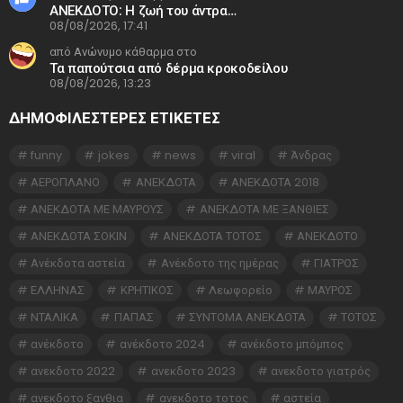
ΑΝΕΚΔΟΤΟ: Η ζωή του άντρα…
08/08/2026, 17:41
από Ανώνυμο κάθαρμα στο
Τα παπούτσια από δέρμα κροκοδείλου
08/08/2026, 13:23
ΔΗΜΟΦΙΛΕΣΤΕΡΕΣ ΕΤΙΚΈΤΕΣ
funny
jokes
news
viral
Άνδρας
ΑΕΡΟΠΛΑΝΟ
ΑΝΕΚΔΟΤΑ
ΑΝΕΚΔΟΤΑ 2018
ΑΝΕΚΔΟΤΑ ΜΕ ΜΑΥΡΟΥΣ
ΑΝΕΚΔΟΤΑ ΜΕ ΞΑΝΘΙΕΣ
ΑΝΕΚΔΟΤΑ ΣΟΚΙΝ
ΑΝΕΚΔΟΤΑ ΤΟΤΟΣ
ΑΝΕΚΔΟΤΟ
Ανέκδοτα αστεία
Ανέκδοτο της ημέρας
ΓΙΑΤΡΟΣ
ΕΛΛΗΝΑΣ
ΚΡΗΤΙΚΟΣ
Λεωφορείο
ΜΑΥΡΟΣ
ΝΤΑΛΙΚΑ
ΠΑΠΑΣ
ΣΥΝΤΟΜΑ ΑΝΕΚΔΟΤΑ
ΤΟΤΟΣ
ανέκδοτο
ανέκδοτο 2024
ανέκδοτο μπόμπος
ανεκδοτο 2022
ανεκδοτο 2023
ανεκδοτο γιατρός
ανεκδοτο ξανθια
ανεκδοτο τοτος
αστεία