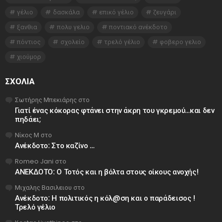
γέλιο
δασκάλα
επικό γέλιο
ζευγάρι
ξανθια
πολυ γελιο
ποντιακό ανέκδοτο
πόντιος
σχολείο
τρελό γέλιο
φοβερο γελιο
χιούμορ
ΣΧΌΛΙΑ
Σωτήρης Μπεκιάρης
στο
Γιατί ένας κόκορας φτάνει στην άκρη του γκρεμού…και δεν
πηδάει;
Νίκος Μ
στο
Ανέκδοτο: Στο καζίνο …
Romeo Jani
στο
ΑΝΕΚΔΟΤΟ: Ο Τοτός και η βόλτα στους οίκους ανοχής!
Μιχαλης Βασιλειου
στο
Ανέκδοτο: Η πολιτικός η κόλ@ση και ο παράδεισος !
Τρελό γέλιο