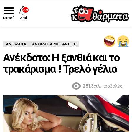
20+
Viral
Μενού
ΑΝΈΚΔΟΤΑ
ΑΝΕΚΔΟΤΑ ΜΕ ΞΑΝΘΙΕΣ
Ανέκδοτο: Η ξανθιά και το
τρακάρισμα ! Τρελό γέλιο
281.3χιλ.
προβολές.