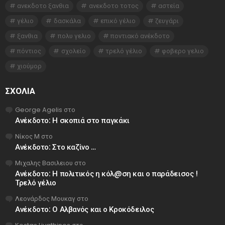
ανεκδοτο ξανθια
ανεκδοτο τοτος
αστεία
γέλιο
δασκάλα
επικό γέλιο
ζευγάρι
ξανθια
πολυ γελιο
ποντιακό ανέκδοτο
πόντιος
σχολείο
τρελό γέλιο
φοβερο γελιο
χιούμορ
ΣΧΌΛΙΑ
George Agelis
στο
Ανέκδοτο: Η σκοπιά στο παγκάκι
Νίκος Μ
στο
Ανέκδοτο: Στο καζίνο …
Μιχαλης Βασιλειου
στο
Ανέκδοτο: Η πολιτικός η κόλ@ση και ο παράδεισος !
Τρελό γέλιο
Λεονάρδος Μουκαγ
στο
Ανέκδοτο: Ο Αλβανός και ο Κροκόδειλος