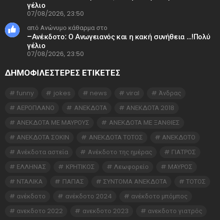
γέλιο
07/08/2026, 23:50
από Ανώνυμο κάθαρμα στο
–Ανέκδοτο: Ο Ανωγειανός και η κακή συνήθεια …!Πολύ
γέλιο
07/08/2026, 23:50
ΔΗΜΟΦΙΛΕΣΤΕΡΕΣ ΕΤΙΚΈΤΕΣ
funny
jokes
news
viral
Άνδρας
ΑΕΡΟΠΛΑΝΟ
ΑΝΕΚΔΟΤΑ
ΑΝΕΚΔΟΤΑ 2018
ΑΝΕΚΔΟΤΑ ΜΕ ΜΑΥΡΟΥΣ
ΑΝΕΚΔΟΤΑ ΜΕ ΞΑΝΘΙΕΣ
ΑΝΕΚΔΟΤΑ ΣΟΚΙΝ
ΑΝΕΚΔΟΤΑ ΤΟΤΟΣ
ΑΝΕΚΔΟΤΟ
Ανέκδοτα αστεία
Ανέκδοτο της ημέρας
ΓΙΑΤΡΟΣ
ΕΛΛΗΝΑΣ
ΚΡΗΤΙΚΟΣ
Λεωφορείο
ΜΑΥΡΟΣ
ΝΤΑΛΙΚΑ
ΠΑΠΑΣ
ΣΥΝΤΟΜΑ ΑΝΕΚΔΟΤΑ
ΤΟΤΟΣ
ανέκδοτο
ανέκδοτο 2024
ανέκδοτο μπόμπος
ανεκδοτο 2022
ανεκδοτο 2023
ανεκδοτο γιατρός