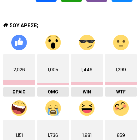
# ΣΟΥ ΑΡΕΣΕ;
2,026
1,005
1,446
1,299
ΩΡΑΙΟ
OMG
WIN
WTF
1,151
1,736
1,881
859