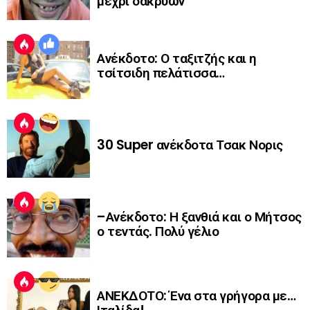
μέχρι δακρύων
Ανέκδοτο: Ο ταξιτζής και η
τσίτσιδη πελάτισσα…
30 Super ανέκδοτα Τσακ Νορις
–Ανέκδοτο: Η ξανθιά και ο Μήτσος
ο τεντάς. Πολύ γέλιο
ΑΝΕΚΔΟΤΟ: Ένα στα γρήγορα με…