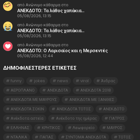
από Ανώνυμο κάθαρμα στο
ΑΝΕΚΔΟΤΟ: Τα λάθος χαπάκια…
05/08/2026, 13:15
από Ανώνυμο κάθαρμα στο
ΑΝΕΚΔΟΤΟ: Τα λάθος χαπάκια…
05/08/2026, 13:15
από Ανώνυμο κάθαρμα στο
ΑΝΕΚΔΟΤΟ: Ο Λαρισαίος και η Μερσεντές
05/08/2026, 12:44
ΔΗΜΟΦΙΛΕΣΤΕΡΕΣ ΕΤΙΚΈΤΕΣ
funny
jokes
news
viral
Άνδρας
ΑΕΡΟΠΛΑΝΟ
ΑΝΕΚΔΟΤΑ
ΑΝΕΚΔΟΤΑ 2018
ΑΝΕΚΔΟΤΑ ΜΕ ΜΑΥΡΟΥΣ
ΑΝΕΚΔΟΤΑ ΜΕ ΞΑΝΘΙΕΣ
ΑΝΕΚΔΟΤΑ ΣΟΚΙΝ
ΑΝΕΚΔΟΤΑ ΤΟΤΟΣ
ΑΝΕΚΔΟΤΟ
Ανέκδοτα αστεία
Ανέκδοτο της ημέρας
ΓΙΑΤΡΟΣ
ΕΛΛΗΝΑΣ
ΚΡΗΤΙΚΟΣ
Λεωφορείο
ΜΑΥΡΟΣ
ΝΤΑΛΙΚΑ
ΠΑΠΑΣ
ΣΥΝΤΟΜΑ ΑΝΕΚΔΟΤΑ
ΤΟΤΟΣ