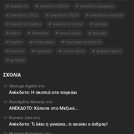
ανέκδοτο
ανέκδοτο 2024
ανέκδοτο μπόμπος
ανεκδοτο 2022
ανεκδοτο 2023
ανεκδοτο γιατρός
ανεκδοτο ξανθια
ανεκδοτο τοτος
αστεία
γέλιο
δασκάλα
επικό γέλιο
ζευγάρι
ξανθια
πολυ γελιο
ποντιακό ανέκδοτο
πόντιος
σχολείο
τρελό γέλιο
φοβερο γελιο
χιούμορ
ΣΧΌΛΙΑ
George Agelis
στο
Ανέκδοτο: Η σκοπιά στο παγκάκι
Λεονάρδος Μουκαγ
στο
ΑΝΕΚΔΟΤΟ: Κάποτε στο Μεξικό…
Romeo Jani
στο
Ανέκδοτο: Τι λέει η γυναίκα…τι ακούει ο άνδρας!
Μιχαλης Βασιλειου
στο