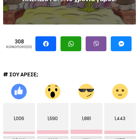
308
ΚΟΙΝΟΠΟΙΉΣΕΙΣ
# ΣΟΥ ΑΡΕΣΕ;
1,006
1,590
1,881
1,443