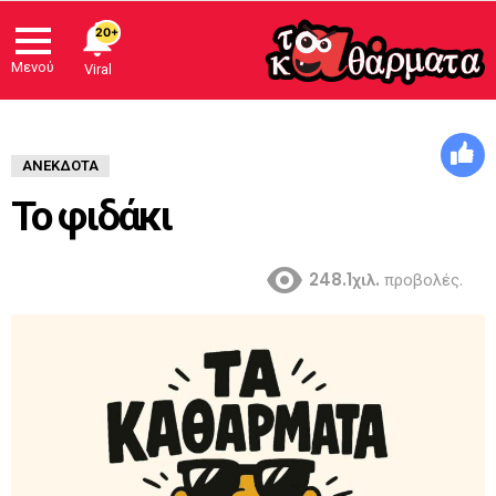
20+
Μενού
Viral
ΑΝΈΚΔΟΤΑ
Το φιδάκι
248.1χιλ.
προβολές.