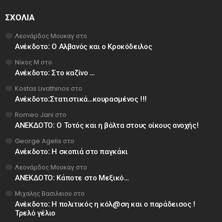
ΣΧΌΛΙΑ
Λεονάρδος Μουκαγ
στο
Ανέκδοτο: Ο Αλβανός και ο Κροκόδειλος
Νίκος Μ
στο
Ανέκδοτο: Στο καζίνο …
Kostas Livathinos
στο
Ανέκδοτο:Στατιστικά…κουρασμένος !!!
Romeo Jani
στο
ΑΝΕΚΔΟΤΟ: Ο Τοτός και η βόλτα στους οίκους ανοχής!
George Agelis
στο
Ανέκδοτο: Η σκοπιά στο παγκάκι
Λεονάρδος Μουκαγ
στο
ΑΝΕΚΔΟΤΟ: Κάποτε στο Μεξικό…
Μιχαλης Βασιλειου
στο
Ανέκδοτο: Η πολιτικός η κόλ@ση και ο παράδεισος !
Τρελό γέλιο