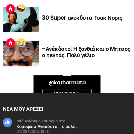
30 Super ανέκδοτα Τσακ Νορις
–Ανέκδοτο: Η ξανθιά και ο Μήτσος
ο τεντάς. Πολύ γέλιο
Bad Request. Error validating access token: Session has expired on
@katharmata
Thursday, 06-Aug-26 13:14:09 PDT. The current time is Friday, 07-Aug-
26 06:32:06 PDT.
ΑΚΟΛΟΥΘΉΣΤΕ
INSTAGRAM
ΝΕΑ ΜΟΥ ΑΡΕΣΕΙ
από Ανώνυμο κάθαρμα στο
Κορυφαίο Ανέκδοτο: Το ρολόι
07/08/2026, 13:18