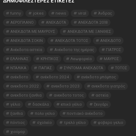
ΔΗΜΟΦΙΛΕΣΤΕΡΕΣ ΕΤΙΚΈΤΕΣ
funny
jokes
news
viral
Άνδρας
ΑΕΡΟΠΛΑΝΟ
ΑΝΕΚΔΟΤΑ
ΑΝΕΚΔΟΤΑ 2018
ΑΝΕΚΔΟΤΑ ΜΕ ΜΑΥΡΟΥΣ
ΑΝΕΚΔΟΤΑ ΜΕ ΞΑΝΘΙΕΣ
ΑΝΕΚΔΟΤΑ ΣΟΚΙΝ
ΑΝΕΚΔΟΤΑ ΤΟΤΟΣ
ΑΝΕΚΔΟΤΟ
Ανέκδοτα αστεία
Ανέκδοτο της ημέρας
ΓΙΑΤΡΟΣ
ΕΛΛΗΝΑΣ
ΚΡΗΤΙΚΟΣ
Λεωφορείο
ΜΑΥΡΟΣ
ΝΤΑΛΙΚΑ
ΠΑΠΑΣ
ΣΥΝΤΟΜΑ ΑΝΕΚΔΟΤΑ
ΤΟΤΟΣ
ανέκδοτο
ανέκδοτο 2024
ανέκδοτο μπόμπος
ανεκδοτο 2022
ανεκδοτο 2023
ανεκδοτο γιατρός
ανεκδοτο ξανθια
ανεκδοτο τοτος
αστεία
γέλιο
δασκάλα
επικό γέλιο
ζευγάρι
ξανθια
πολυ γελιο
ποντιακό ανέκδοτο
πόντιος
σχολείο
τρελό γέλιο
φοβερο γελιο
χιούμορ