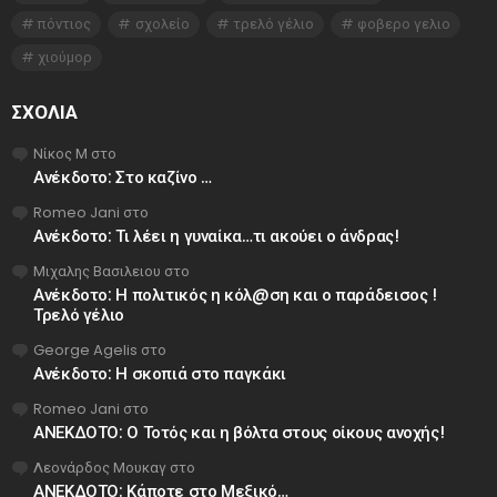
πόντιος
σχολείο
τρελό γέλιο
φοβερο γελιο
χιούμορ
ΣΧΌΛΙΑ
Νίκος Μ
στο
Ανέκδοτο: Στο καζίνο …
Romeo Jani
στο
Ανέκδοτο: Τι λέει η γυναίκα…τι ακούει ο άνδρας!
Μιχαλης Βασιλειου
στο
Ανέκδοτο: Η πολιτικός η κόλ@ση και ο παράδεισος !
Τρελό γέλιο
George Agelis
στο
Ανέκδοτο: Η σκοπιά στο παγκάκι
Romeo Jani
στο
ΑΝΕΚΔΟΤΟ: Ο Τοτός και η βόλτα στους οίκους ανοχής!
Λεονάρδος Μουκαγ
στο
ΑΝΕΚΔΟΤΟ: Κάποτε στο Μεξικό…