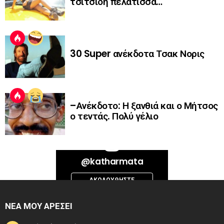
τσίτσιδη πελάτισσα…
30 Super ανέκδοτα Τσακ Νορις
–Ανέκδοτο: Η ξανθιά και ο Μήτσος
ο τεντάς. Πολύ γέλιο
Bad Request. Error validating access token: Session has expired on
@katharmata
Thursday, 06-Aug-26 13:14:09 PDT. The current time is Thursday, 06-
Aug-26 15:08:32 PDT.
ΑΚΟΛΟΥΘΉΣΤΕ
INSTAGRAM
ΝΕΑ ΜΟΥ ΑΡΕΣΕΙ