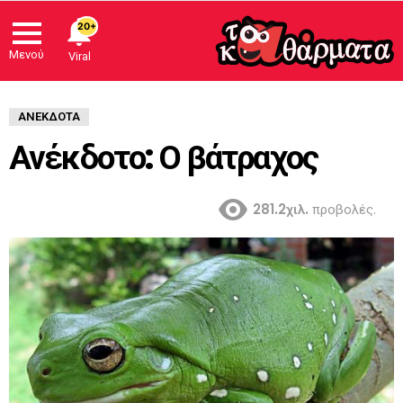
20+
Μενού
Viral
ΑΝΈΚΔΟΤΑ
Ανέκδοτο: Ο βάτραχος
281.2χιλ.
προβολές.