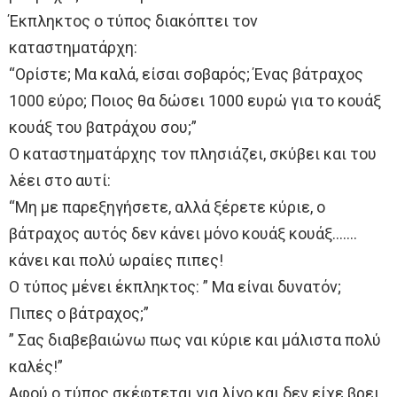
Έκπληκτος ο τύπος διακόπτει τον
καταστηματάρχη:
“Ορίστε; Μα καλά, είσαι σοβαρός; Ένας βάτραχος
1000 εύρο; Ποιος θα δώσει 1000 ευρώ για το κουάξ
κουάξ του βατράχου σου;”
Ο καταστηματάρχης τον πλησιάζει, σκύβει και του
λέει στο αυτί:
“Μη με παρεξηγήσετε, αλλά ξέρετε κύριε, ο
βάτραχος αυτός δεν κάνει μόνο κουάξ κουάξ…….
κάνει και πολύ ωραίες πιπες!
Ο τύπος μένει έκπληκτος: ” Μα είναι δυνατόν;
Πιπες ο βάτραχος;”
” Σας διαβεβαιώνω πως ναι κύριε και μάλιστα πολύ
καλές!”
Αφού ο τύπος σκέφτεται για λίγο και δεν είχε βρει