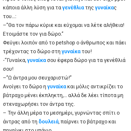
κάποια άλλη λύση για τα
γενέθλια
της
γυναίκα
ς
του…:
–”Θα τον πάρω κύριε και εύχομαι να λέτε αλήθεια!
Ετοιμάστε τον για δώρο.”
Φεύγει λοιπόν από το petshop ο άνθρωπος και πάει
τρέχοντας το δώρο στη
γυναίκα
του!
-“Γυναίκα,
γυναίκα
σου έφερα δώρο για τα γενέθλιά
σου!
–”Ω άντρα μου σευχαριστώ!”
Ανοίγει το δώρο η
γυναίκα
και μόλις αντικρίζει το
βάτραχο μένει έκπληκτη,… αλλά δε λέει τίποτα μη
στεναχωρήσει τον άντρα της.
– Την άλλη μέρα το μεσημέρι, γυρνώντας σπίτι ο
άντρας από τη
δουλειά
, παίρνει το βάτραχο και
πηγαίνει στο μπάνιο.