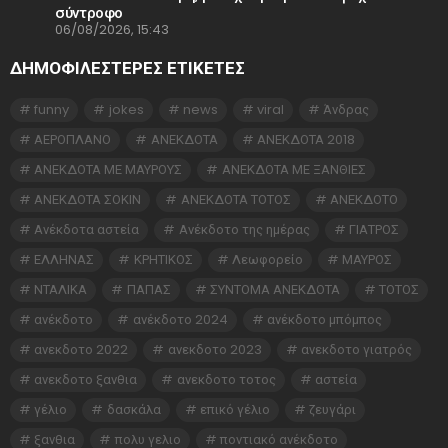
σύντροφο
06/08/2026, 15:43
ΔΗΜΟΦΙΛΕΣΤΕΡΕΣ ΕΤΙΚΈΤΕΣ
funny
jokes
news
viral
Άνδρας
ΑΕΡΟΠΛΑΝΟ
ΑΝΕΚΔΟΤΑ
ΑΝΕΚΔΟΤΑ 2018
ΑΝΕΚΔΟΤΑ ΜΕ ΜΑΥΡΟΥΣ
ΑΝΕΚΔΟΤΑ ΜΕ ΞΑΝΘΙΕΣ
ΑΝΕΚΔΟΤΑ ΣΟΚΙΝ
ΑΝΕΚΔΟΤΑ ΤΟΤΟΣ
ΑΝΕΚΔΟΤΟ
Ανέκδοτα αστεία
Ανέκδοτο της ημέρας
ΓΙΑΤΡΟΣ
ΕΛΛΗΝΑΣ
ΚΡΗΤΙΚΟΣ
Λεωφορείο
ΜΑΥΡΟΣ
ΝΤΑΛΙΚΑ
ΠΑΠΑΣ
ΣΥΝΤΟΜΑ ΑΝΕΚΔΟΤΑ
ΤΟΤΟΣ
ανέκδοτο
ανέκδοτο 2024
ανέκδοτο μπόμπος
ανεκδοτο 2022
ανεκδοτο 2023
ανεκδοτο γιατρός
ανεκδοτο ξανθια
ανεκδοτο τοτος
αστεία
γέλιο
δασκάλα
επικό γέλιο
ζευγάρι
ξανθια
πολυ γελιο
ποντιακό ανέκδοτο