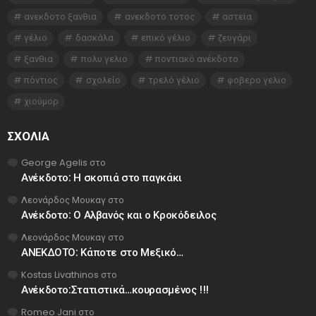
ανεκδοτο ξανθια
ανεκδοτο τοτος
αστεία
γέλιο
δασκάλα
επικό γέλιο
ζευγάρι
ξανθια
πολυ γελιο
ποντιακό ανέκδοτο
πόντιος
σχολείο
τρελό γέλιο
φοβερο γελιο
χιούμορ
ΣΧΌΛΙΑ
George Agelis
στο
Ανέκδοτο: Η σκοπιά στο παγκάκι
Λεονάρδος Μουκαγ
στο
Ανέκδοτο: Ο Αλβανός και ο Κροκόδειλος
Λεονάρδος Μουκαγ
στο
ΑΝΕΚΔΟΤΟ: Κάποτε στο Μεξικό…
Kostas Livathinos
στο
Ανέκδοτο:Στατιστικά…κουρασμένος !!!
Romeo Jani
στο