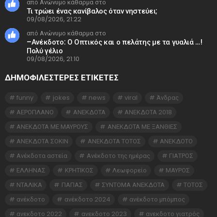
από Ανώνυμο κάθαρμα στο
Τι τρώει ένας κανίβαλος όταν νηστεύει;
09/08/2026, 21:22
από Ανώνυμο κάθαρμα στο
–Ανέκδοτο: Ο Οπτικός και ο πελάτης με τα γυαλιά …!
Πολύ γέλιο
09/08/2026, 21:10
ΔΗΜΟΦΙΛΕΣΤΕΡΕΣ ΕΤΙΚΈΤΕΣ
funny
jokes
news
viral
Άνδρας
ΑΕΡΟΠΛΑΝΟ
ΑΝΕΚΔΟΤΑ
ΑΝΕΚΔΟΤΑ 2018
ΑΝΕΚΔΟΤΑ ΜΕ ΜΑΥΡΟΥΣ
ΑΝΕΚΔΟΤΑ ΜΕ ΞΑΝΘΙΕΣ
ΑΝΕΚΔΟΤΑ ΣΟΚΙΝ
ΑΝΕΚΔΟΤΑ ΤΟΤΟΣ
ΑΝΕΚΔΟΤΟ
Ανέκδοτα αστεία
Ανέκδοτο της ημέρας
ΓΙΑΤΡΟΣ
ΕΛΛΗΝΑΣ
ΚΡΗΤΙΚΟΣ
Λεωφορείο
ΜΑΥΡΟΣ
ΝΤΑΛΙΚΑ
ΠΑΠΑΣ
ΣΥΝΤΟΜΑ ΑΝΕΚΔΟΤΑ
ΤΟΤΟΣ
ανέκδοτο
ανέκδοτο 2024
ανέκδοτο μπόμπος
ανεκδοτο 2022
ανεκδοτο 2023
ανεκδοτο γιατρός