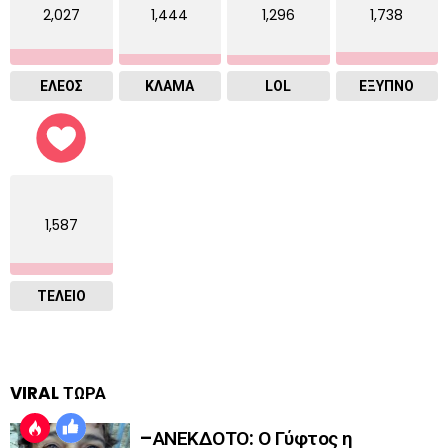
2,027
1,444
1,296
1,738
ΕΛΕΟΣ
ΚΛΑΜΑ
LOL
ΈΞΥΠΝΟ
1,587
ΤΕΛΕΙΟ
VIRAL ΤΩΡΑ
–ΑΝΕΚΔΟΤΟ: Ο Γύφτος η