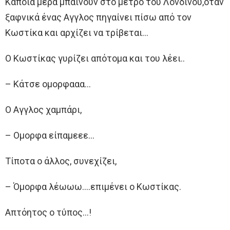
Κάποια μέρα μπαίνουν στο μετρό του Λονδίνου,όταν
ξαφνικά ένας Αγγλος πηγαίνει πίσω από τον
Κωστίκα και αρχίζει να τρίβεται…
Ο Κωστίκας γυρίζει απότομα και του λέει..
– Κάτσε ομορφααα…
Ο Αγγλος χαμπάρι,
– Ομορφα είπαμεεε…
Τίποτα ο άλλος, συνεχίζει,
– Όμορφα λέωωω….επιμένει ο Κωστίκας.
Απτόητος ο τύπος…!