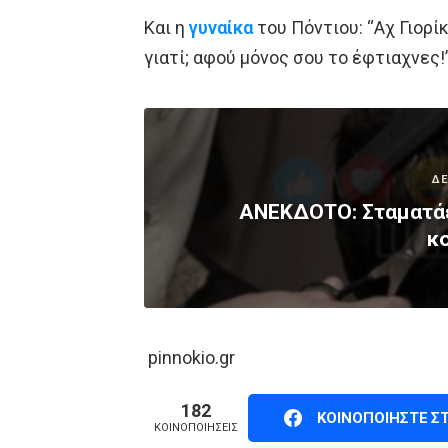
Και η
γυναίκα
του Πόντιου: “Aχ Γιορίκα
γιατί; αφού μόνος σου το έφτιαχνες!
ΔΕ
ΑΝΕΚΔΟΤΟ: Σταματάε
κ
pinnokio.gr
182
ΚΟΙΝΟΠΟΙΉΣΤΕ Σ
ΚΟΙΝΟΠΟΙΉΣΕΙΣ