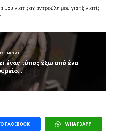
 μου γιατί; αχ αντρούλη μου γιατί; γιατί;
”
ΙΤΕ ΑΚΟΜΑ:
ι ένας τύπος έξω από ένα
ουρείο…
ΤΟ FACEBOOK
WHATSAPP