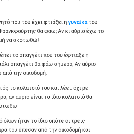
ητό που του έχει φτιάξει η
γυναίκα
του
 Φρανκφούρτης θα φάω; Αν κι αύριο έχω το
ομή να σκοτωθώ!
βλέπει το σπαγγέτι που του έφτιαξε η
 πάλι σπαγγέτι θα φάω σήμερα; Aν αύριο
ώ από την oικοδομή.
τός το κολατσιό του και λέει: όχι ρε
; αν αύριο είναι το ίδιο κολατσιό θα
κοτωθώ!
 όλων ήταν το ίδιο οπότε οι τρεις
ιρά του έπεσαν από την οικοδομή και