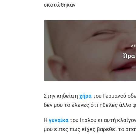
σκοτώθηκαν
ΔΕ
Ώρα 
Στην κηδεία η
χήρα
του Γερμανού οδε
δεν μου το έλεγες ότι ήθελες άλλο φ
Η
γυναίκα
του Ιταλού κι αυτή κλαίγο
μου είπες πως είχες βαρεθεί το σπαγ