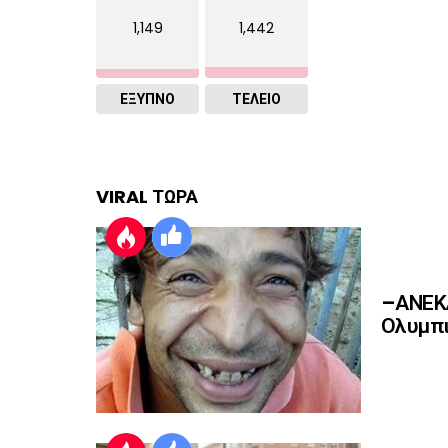
1,149
1,442
ΈΞΥΠΝΟ
ΤΕΛΕΙΟ
VIRAL ΤΩΡΑ
–ΑΝΕΚΔ
Ολυμπι