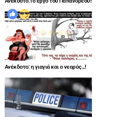
Ανέκδοτο:Το έργο του Παπανδρέου!
Ανέκδοτο: η γιαγιά και ο νεαρός…!