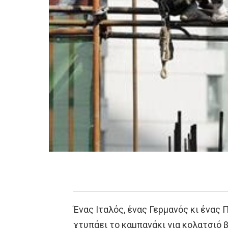
Ένας Ιταλός, ένας Γερμανός κι ένας 
χτυπάει το καμπανάκι για κολατσιό β