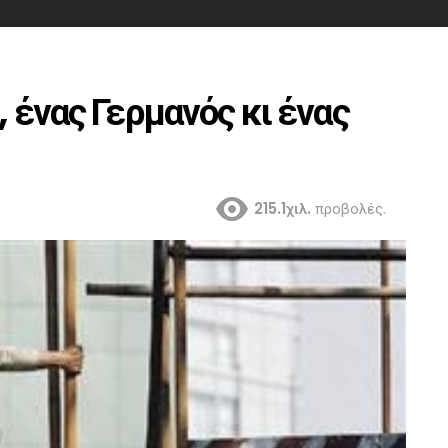
, ένας Γερμανός κι ένας
215.1χιλ.
προβολές.