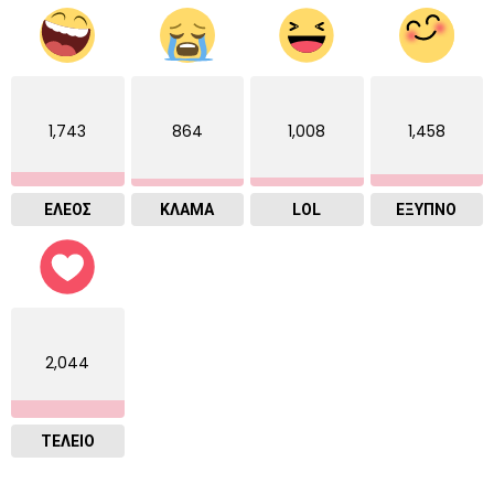
1,743
864
1,008
1,458
ΕΛΕΟΣ
ΚΛΑΜΑ
LOL
ΈΞΥΠΝΟ
2,044
ΤΕΛΕΙΟ