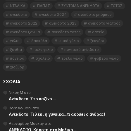
ΝΤΑΛΙΚΑ
ΠΑΠΑΣ
ΣΥΝΤΟΜΑ ΑΝΕΚΔΟΤΑ
ΤΟΤΟΣ
ανέκδοτο
ανέκδοτο 2024
ανέκδοτο μπόμπος
ανεκδοτο 2022
ανεκδοτο 2023
ανεκδοτο γιατρός
ανεκδοτο ξανθια
ανεκδοτο τοτος
αστεία
γέλιο
δασκάλα
επικό γέλιο
ζευγάρι
ξανθια
πολυ γελιο
ποντιακό ανέκδοτο
πόντιος
σχολείο
τρελό γέλιο
φοβερο γελιο
χιούμορ
ΣΧΌΛΙΑ
Νίκος Μ
στο
Ανέκδοτο: Στο καζίνο …
Romeo Jani
στο
Ανέκδοτο: Τι λέει η γυναίκα…τι ακούει ο άνδρας!
Λεονάρδος Μουκαγ
στο
ΑΝΕΚΔΟΤΟ: Κάποτε στο Μεξικό…