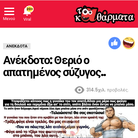
20+
Μενού
Viral
ΑΝΈΚΔΟΤΑ
Ανέκδοτο: Θεριό ο
απατημένος σύζυγος..
314.5χιλ.
προβολές.