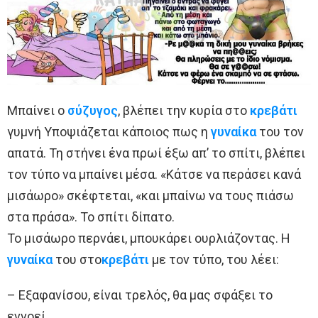
Μπαίνει ο
σύζυγος
, βλέπει την κυρία στο
κρεβάτι
γυμνή Υποψιάζεται κάποιος πως η
γυναίκα
του τον
απατά. Τη στήνει ένα πρωί έξω απ’ το σπίτι, βλέπει
τον τύπο να μπαίνει μέσα. «Κάτσε να περάσει κανά
μισάωρο» σκέφτεται, «και μπαίνω να τους πιάσω
στα πράσα». Το σπίτι δίπατο.
Το μισάωρο περνάει, μπουκάρει ουρλιάζοντας. Η
γυναίκα
του στο
κρεβάτι
με τον τύπο, του λέει:
– Εξαφανίσου, είναι τρελός, θα μας σφάξει το
εννοεί.