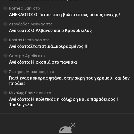
Romeo Jani
στο
ΑΝΕΚΔΟΤΟ: Ο Τοτός και η βόλτα στους οίκους ανοχής!
Λεονάρδος Μουκαγ
στο
Ανέκδοτο: Ο Αλβανός και ο Κροκόδειλος
Kostas Livathinos
στο
Ανέκδοτο:Στατιστικά…κουρασμένος !!!
George Agelis
στο
Ανέκδοτο: Η σκοπιά στο παγκάκι
Σωτήρης Μπεκιάρης
στο
Γιατί ένας κόκορας φτάνει στην άκρη του γκρεμού…και δεν
πηδάει;
Μιχαλης Βασιλειου
στο
Ανέκδοτο: Η πολιτικός η κόλ@ση και ο παράδεισος !
Τρελό γέλιο