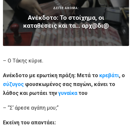
ΔΕΙΤΕ ΑΚΟΜΑ:
Ανέκδοτο: Το στοίχημα, οι
καταθέσεις και τα… αρχ@δι@
– Ο Τάκης κύριε.
Ανέκδοτο με εpωτiκη πράξη: Μετά το
κρεβάτι
, ο
σύζυγος
φουσκωμένος σας παγώνι, κάνει το
λάθος και ρωτάει την
γυναίκα
του
– “Σ’ άρεσε αγάπη μου;”
Εκείνη του απαντάει: