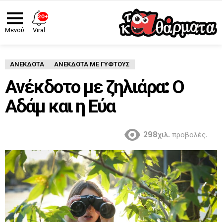
20+
Viral
Μενού
ΑΝΈΚΔΟΤΑ
ΑΝΕΚΔΟΤΑ ΜΕ ΓΥΦΤΟΥΣ
Ανέκδοτο με ζηλιάρα: Ο
Αδάμ και η Εύα
298χιλ.
προβολές.