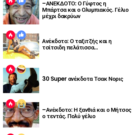
–ΑΝΕΚΔΟΤΟ: Ο Γύφτος η
Μπάρτσα και ο Ολυμπιακός. Γέλιο
μέχρι δακρύων
Ανέκδοτο: Ο ταξιτζής και η
τσίτσιδη πελάτισσα…
30 Super ανέκδοτα Τσακ Νορις
–Ανέκδοτο: Η ξανθιά και ο Μήτσος
ο τεντάς. Πολύ γέλιο