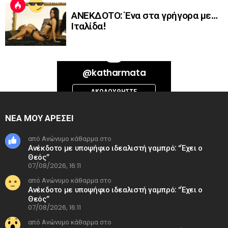
ΑΝΕΚΔΟΤΟ: Ένα στα γρήγορα με…
Ιταλίδα!
Bad Request. Error validating access token: Session has expired on
@katharmata
Thursday, 06-Aug-26 13:14:09 PDT. The current time is Friday, 07-Aug-
26 11:56:02 PDT.
ΑΚΟΛΟΥΘΉΣΤΕ
INSTAGRAM
ΝΕΑ ΜΟΥ ΑΡΕΣΕΙ
από Ανώνυμο κάθαρμα στο
Ανέκδοτο με υποψήφιο ιδεαλιστή γαμπρό: “Έχει ο
Θεός”
07/08/2026, 16:11
από Ανώνυμο κάθαρμα στο
Ανέκδοτο με υποψήφιο ιδεαλιστή γαμπρό: “Έχει ο
Θεός”
07/08/2026, 16:11
από Ανώνυμο κάθαρμα στο