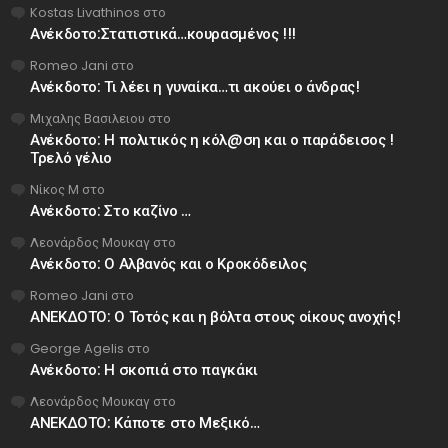
Kostas Livathinos
στο
Ανέκδοτο:Στατιστικά…κουρασμένος !!!
Romeo Jani
στο
Ανέκδοτο: Τι λέει η γυναίκα…τι ακούει ο άνδρας!
Μιχαλης Βασιλειου
στο
Ανέκδοτο: Η πολιτικός η κόλ@ση και ο παράδεισος !
Τρελό γέλιο
Νίκος Μ
στο
Ανέκδοτο: Στο καζίνο …
Λεονάρδος Μουκαγ
στο
Ανέκδοτο: Ο Αλβανός και ο Κροκόδειλος
Romeo Jani
στο
ΑΝΕΚΔΟΤΟ: Ο Τοτός και η βόλτα στους οίκους ανοχής!
George Agelis
στο
Ανέκδοτο: Η σκοπιά στο παγκάκι
Λεονάρδος Μουκαγ
στο
ΑΝΕΚΔΟΤΟ: Κάποτε στο Μεξικό…