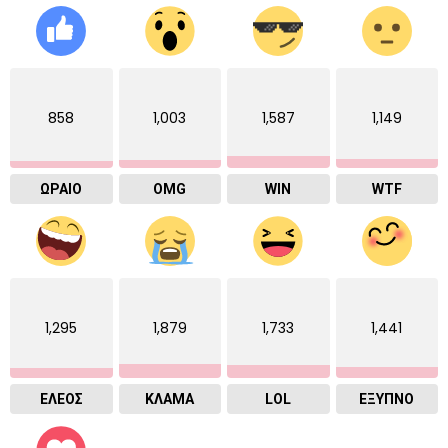
858
1,003
1,587
1,149
ΩΡΑΙΟ
OMG
WIN
WTF
1,295
1,879
1,733
1,441
ΕΛΕΟΣ
ΚΛΑΜΑ
LOL
ΈΞΥΠΝΟ