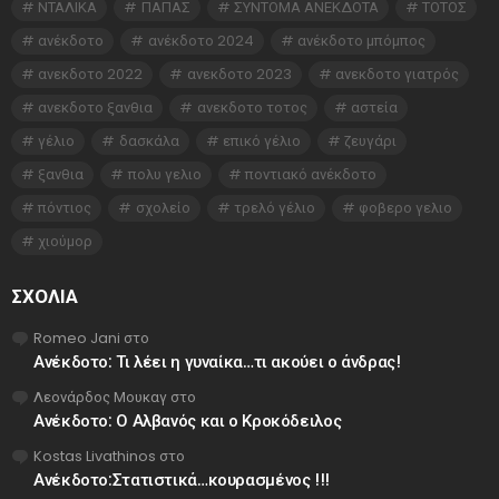
ΝΤΑΛΙΚΑ
ΠΑΠΑΣ
ΣΥΝΤΟΜΑ ΑΝΕΚΔΟΤΑ
ΤΟΤΟΣ
ανέκδοτο
ανέκδοτο 2024
ανέκδοτο μπόμπος
ανεκδοτο 2022
ανεκδοτο 2023
ανεκδοτο γιατρός
ανεκδοτο ξανθια
ανεκδοτο τοτος
αστεία
γέλιο
δασκάλα
επικό γέλιο
ζευγάρι
ξανθια
πολυ γελιο
ποντιακό ανέκδοτο
πόντιος
σχολείο
τρελό γέλιο
φοβερο γελιο
χιούμορ
ΣΧΌΛΙΑ
Romeo Jani
στο
Ανέκδοτο: Τι λέει η γυναίκα…τι ακούει ο άνδρας!
Λεονάρδος Μουκαγ
στο
Ανέκδοτο: Ο Αλβανός και ο Κροκόδειλος
Kostas Livathinos
στο
Ανέκδοτο:Στατιστικά…κουρασμένος !!!