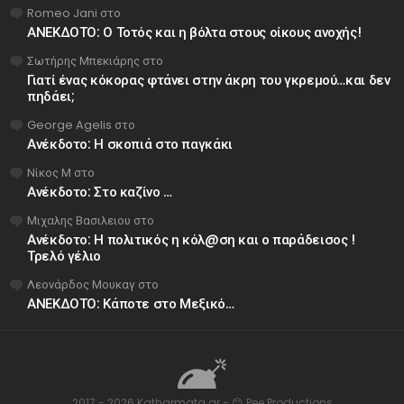
Romeo Jani
στο
ΑΝΕΚΔΟΤΟ: Ο Τοτός και η βόλτα στους οίκους ανοχής!
Σωτήρης Μπεκιάρης
στο
Γιατί ένας κόκορας φτάνει στην άκρη του γκρεμού…και δεν
πηδάει;
George Agelis
στο
Ανέκδοτο: Η σκοπιά στο παγκάκι
Νίκος Μ
στο
Ανέκδοτο: Στο καζίνο …
Μιχαλης Βασιλειου
στο
Ανέκδοτο: Η πολιτικός η κόλ@ση και ο παράδεισος !
Τρελό γέλιο
Λεονάρδος Μουκαγ
στο
ΑΝΕΚΔΟΤΟ: Κάποτε στο Μεξικό…
2017 - 2026 Katharmata.gr - 😊 Pee Productions