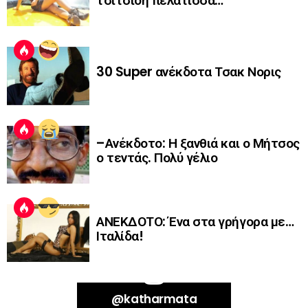
τσίτσιδη πελάτισσα…
30 Super ανέκδοτα Τσακ Νορις
–Ανέκδοτο: Η ξανθιά και ο Μήτσος
ο τεντάς. Πολύ γέλιο
ΑΝΕΚΔΟΤΟ: Ένα στα γρήγορα με…
Ιταλίδα!
Bad Request. Error validating access token: Session has expired on
@katharmata
Thursday, 06-Aug-26 13:14:09 PDT. The current time is Friday, 07-Aug-