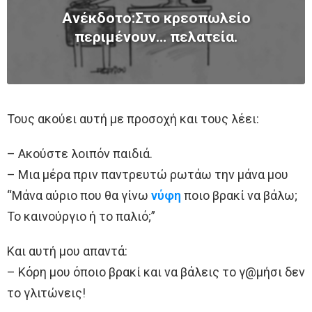
Aνέκδοτο:Στο κρεοπωλείο
περιμένουν… πελατεία.
Τους ακούει αυτή με προσοχή και τους λέει:
– Ακούστε λοιπόν παιδιά.
– Μια μέρα πριν παντρευτώ ρωτάω την μάνα μου
“Μάνα αύριο που θα γίνω
νύφη
ποιο βρακί να βάλω;
Το καινούργιο ή το παλιό;”
Και αυτή μου απαντά:
– Κόρη μου όποιο βρακί και να βάλεις το γ@μήσι δεν
το γλιτώνεις!