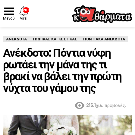
20+
Viral
Μενού
ΑΝΈΚΔΟΤΑ
ΓΙΩΡΙΚΑΣ ΚΑΙ ΚΩΣΤΙΚΑΣ
ΠΟΝΤΙΑΚΑ ΑΝΕΚΔΟΤΑ
Ανέκδοτο: Πόντια νύφη
ρωτάει την μάνα της τι
βρακί να βάλει την πρώτη
νύχτα του γάμου της
215.1χιλ.
προβολές.