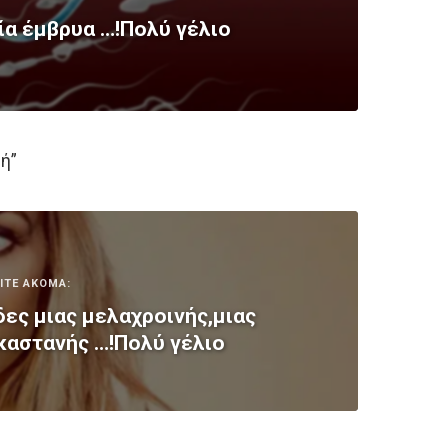
ία έμβρυα …!Πολύ γέλιο
βή”
ΙΤΕ ΑΚΟΜΑ:
ες μιας μελαχροινής,μιας
 καστανής …!Πολύ γέλιο