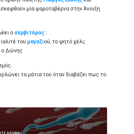
επισκεφθούν μία ψαροταβέρνα στην Άνοιξη
λέει ο
σερβιτόρος
:
σιαλιτέ του
μαγαζι
ού, το ψητό χέλι;
ι ο Δώνης
σμός.
υρλώνει τα μάτια του όταν διαβάζει πως το
ΙΤΕ ΑΚΟΜΑ: