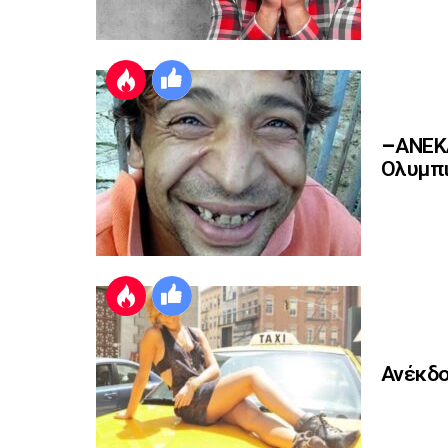
–ΑΝΕΚΔ
Ολυμπι
Ανέκδο