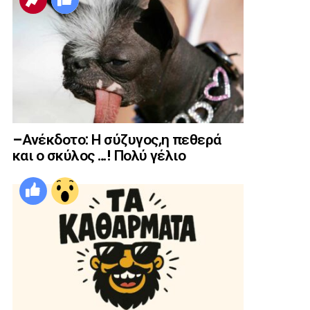
–Ανέκδοτο: Η σύζυγος,η πεθερά
και ο σκύλος …! Πολύ γέλιο