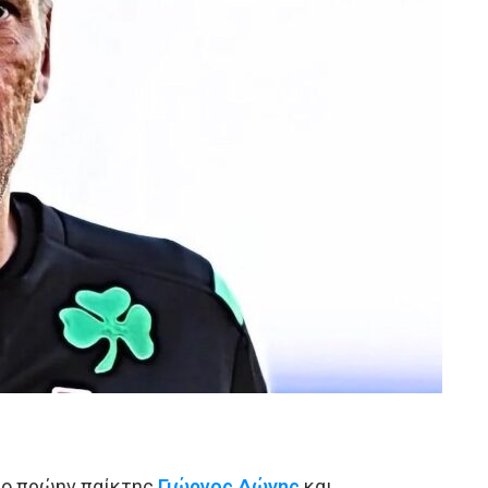
 ο πρώην παίκτης
Γιώργος Δώνης
και