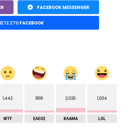
ER
FACEBOOK MESSENGER
ΉΣΤΕ ΣΤΟ FACEBOOK
1,442
858
2,025
1,004
WTF
ΕΛΕΟΣ
ΚΛΑΜΑ
LOL