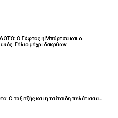
ΟΤΟ: Ο Γύφτος η Μπάρτσα και ο
ακός. Γέλιο μέχρι δακρύων
το: Ο ταξιτζής και η τσίτσιδη πελάτισσα…