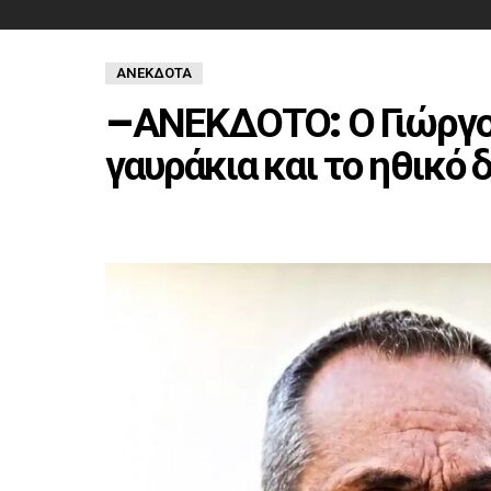
ΑΝΈΚΔΟΤΑ
–ΑΝΕΚΔΟΤΟ: Ο Γιώργος
γαυράκια και το ηθικό 