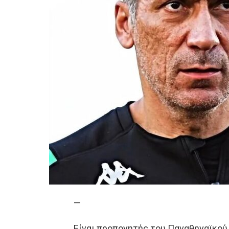
—
Είναι προπονητής του Παναθηναϊκού