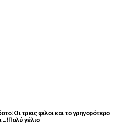
οτο: Οι τρεις φίλοι και το γρηγορότερο
 …!Πολύ γέλιο