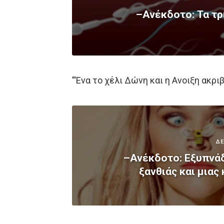
–Ανέκδοτο: Τα τρ
”’Ενα το χέλι Δώνη και η Ανοιξη ακρι
ΔΕ
–Ανέκδοτο: Εξυπνάδ
ξανθιάς και μιας