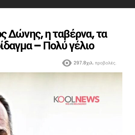
 Δώνης, η ταβέρνα, τα
δίδαγμα – Πολύ γέλιο
297.8χιλ.
προβολές.