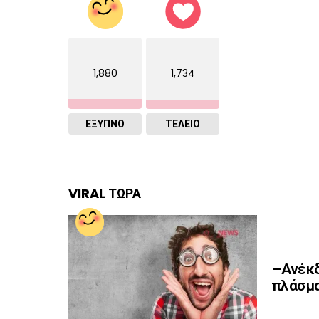
1,880
1,734
ΈΞΥΠΝΟ
ΤΕΛΕΙΟ
VIRAL ΤΩΡΑ
–Ανέκδ
πλάσμα