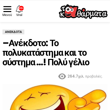
20+
Viral
Μενού
ΑΝΈΚΔΟΤΑ
–Ανέκδοτο: Το
πολυκατάστημα και το
σύστημα …! Πολύ γέλιο
264.7χιλ.
προβολές.