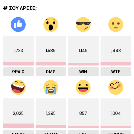
# ΣΟΥ ΑΡΕΣΕ;
1,733
1,589
1,149
1,443
ΩΡΑΙΟ
OMG
WIN
WTF
2,025
1,295
857
1,004