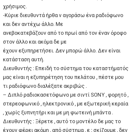
χρήσιμος.
-Κύριε διευθυντά ήρθα ν αγοράσω ένα ραδιόφωνο
και δεν αντέχω άλλο. Με
ανεβοκατεβάζουν από το πρωί από τον έναν όροφο
στον άλλο και ακόμα δε με
έχουν εξυπηρετήσει. Δεν μπορώ άλλο. Δεν είναι
κατάσταση αυτή.
Διευθυντής : Επειδή το σύστημα του καταστήματός
μας είναι η εξυπηρέτηση του πελάτου , πέστε μου
τι ραδιόφωνο διαλέξατε ακριβώς .
– Διπλό ραδιοκασετόφωνο με σιντί SONY , φορητό ,
στερεοφωνικό , ηλεκτρονικό , με εξωτερική κεραία
, χωρίς ξυπνητήρι και με μη φωτεινή μπάντα .
Διευθυντής : Ξέρετε , αυτό το μοντέλο δε μας το
έχουν φέρει ακόμη , από σύστημα , ε ; σκίζουμε , δεν