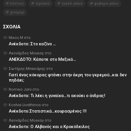
πόντιος
σχολείο
τρελό γέλιο
φοβερο γελιο
χιούμορ
ΣΧΌΛΙΑ
Νίκος Μ
στο
Ανέκδοτο: Στο καζίνο …
Λεονάρδος Μουκαγ
στο
ΑΝΕΚΔΟΤΟ: Κάποτε στο Μεξικό…
Σωτήρης Μπεκιάρης
στο
Γιατί ένας κόκορας φτάνει στην άκρη του γκρεμού…και δεν
πηδάει;
Romeo Jani
στο
Ανέκδοτο: Τι λέει η γυναίκα…τι ακούει ο άνδρας!
Kostas Livathinos
στο
Ανέκδοτο:Στατιστικά…κουρασμένος !!!
Λεονάρδος Μουκαγ
στο
Ανέκδοτο: Ο Αλβανός και ο Κροκόδειλος