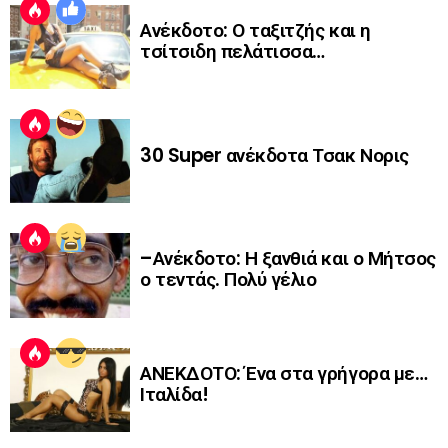
Ανέκδοτο: Ο ταξιτζής και η
τσίτσιδη πελάτισσα…
30 Super ανέκδοτα Τσακ Νορις
–Ανέκδοτο: Η ξανθιά και ο Μήτσος
ο τεντάς. Πολύ γέλιο
ΑΝΕΚΔΟΤΟ: Ένα στα γρήγορα με…
Ιταλίδα!