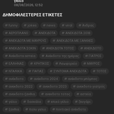
γέλιο
08/08/2026, 12:52
ΔΗΜΟΦΙΛΕΣΤΕΡΕΣ ΕΤΙΚΈΤΕΣ
funny
jokes
news
viral
Άνδρας
ΑΕΡΟΠΛΑΝΟ
ΑΝΕΚΔΟΤΑ
ΑΝΕΚΔΟΤΑ 2018
ΑΝΕΚΔΟΤΑ ΜΕ ΜΑΥΡΟΥΣ
ΑΝΕΚΔΟΤΑ ΜΕ ΞΑΝΘΙΕΣ
ΑΝΕΚΔΟΤΑ ΣΟΚΙΝ
ΑΝΕΚΔΟΤΑ ΤΟΤΟΣ
ΑΝΕΚΔΟΤΟ
Ανέκδοτα αστεία
Ανέκδοτο της ημέρας
ΓΙΑΤΡΟΣ
ΕΛΛΗΝΑΣ
ΚΡΗΤΙΚΟΣ
Λεωφορείο
ΜΑΥΡΟΣ
ΝΤΑΛΙΚΑ
ΠΑΠΑΣ
ΣΥΝΤΟΜΑ ΑΝΕΚΔΟΤΑ
ΤΟΤΟΣ
ανέκδοτο
ανέκδοτο 2024
ανέκδοτο μπόμπος
ανεκδοτο 2022
ανεκδοτο 2023
ανεκδοτο γιατρός
ανεκδοτο ξανθια
ανεκδοτο τοτος
αστεία
γέλιο
δασκάλα
επικό γέλιο
ζευγάρι
ξανθια
πολυ γελιο
ποντιακό ανέκδοτο