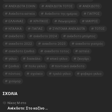
ΑΝΕΚΔΟΤΑ ΣΟΚΙΝ
ΑΝΕΚΔΟΤΑ ΤΟΤΟΣ
ΑΝΕΚΔΟΤΟ
Ανέκδοτα αστεία
Ανέκδοτο της ημέρας
ΓΙΑΤΡΟΣ
ΕΛΛΗΝΑΣ
ΚΡΗΤΙΚΟΣ
Λεωφορείο
ΜΑΥΡΟΣ
ΝΤΑΛΙΚΑ
ΠΑΠΑΣ
ΣΥΝΤΟΜΑ ΑΝΕΚΔΟΤΑ
ΤΟΤΟΣ
ανέκδοτο
ανέκδοτο 2024
ανέκδοτο μπόμπος
ανεκδοτο 2022
ανεκδοτο 2023
ανεκδοτο γιατρός
ανεκδοτο ξανθια
ανεκδοτο τοτος
αστεία
γέλιο
δασκάλα
επικό γέλιο
ζευγάρι
ξανθια
πολυ γελιο
ποντιακό ανέκδοτο
πόντιος
σχολείο
τρελό γέλιο
φοβερο γελιο
χιούμορ
ΣΧΌΛΙΑ
Νίκος Μ
στο
Ανέκδοτο: Στο καζίνο …