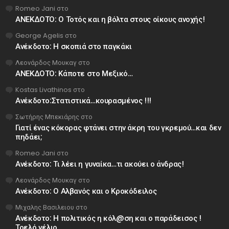
Romeo Jani
στο
ΑΝΕΚΔΟΤΟ: Ο Τοτός και η βόλτα στους οίκους ανοχής!
George Agelis
στο
Ανέκδοτο: Η σκοπιά στο παγκάκι
Λεονάρδος Μουκαγ
στο
ΑΝΕΚΔΟΤΟ: Κάποτε στο Μεξικό…
Kostas Livathinos
στο
Ανέκδοτο:Στατιστικά…κουρασμένος !!!
Σωτήρης Μπεκιάρης
στο
Γιατί ένας κόκορας φτάνει στην άκρη του γκρεμού…και δεν
πηδάει;
Romeo Jani
στο
Ανέκδοτο: Τι λέει η γυναίκα…τι ακούει ο άνδρας!
Λεονάρδος Μουκαγ
στο
Ανέκδοτο: Ο Αλβανός και ο Κροκόδειλος
Μιχαλης Βασιλειου
στο
Ανέκδοτο: Η πολιτικός η κόλ@ση και ο παράδεισος !
Τρελό γέλιο