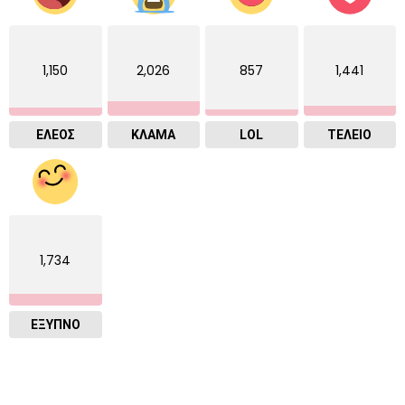
1,150
2,026
857
1,441
ΕΛΕΟΣ
ΚΛΑΜΑ
LOL
ΤΕΛΕΙΟ
1,734
ΈΞΥΠΝΟ