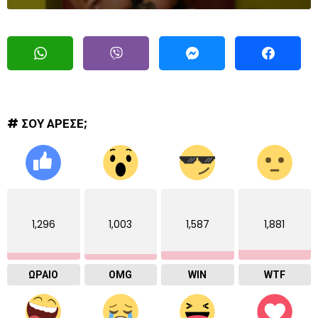
# ΣΟΥ ΑΡΕΣΕ;
1,296
1,003
1,587
1,881
ΩΡΑΙΟ
OMG
WIN
WTF