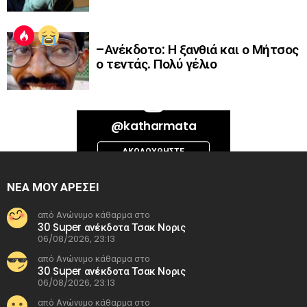
–Ανέκδοτο: Η ξανθιά και ο Μήτσος
ο τεντάς. Πολύ γέλιο
Bad Request. Error validating access token: Session has expired on
@katharmata
Thursday, 06-Aug-26 13:14:09 PDT. The current time is Friday, 07-Aug-
26 01:16:08 PDT.
ΑΚΟΛΟΥΘΉΣΤΕ
INSTAGRAM
ΝΕΑ ΜΟΥ ΑΡΕΣΕΙ
από Ανώνυμο κάθαρμα στο
30 Super ανέκδοτα Τσακ Νορις
06/08/2026, 23:13
από Ανώνυμο κάθαρμα στο
30 Super ανέκδοτα Τσακ Νορις
06/08/2026, 23:13
από Ανώνυμο κάθαρμα στο