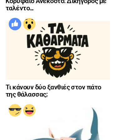
Κορυφαίο Ανέκδοτο: Δικηγόρος με
ταλέντο…
Τι κάνουν δύο ξανθιές στον πάτο
της θάλασσας;