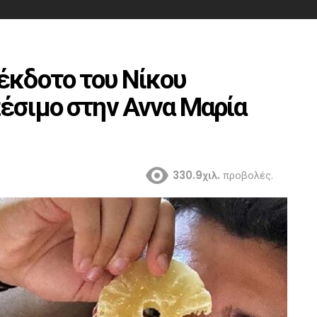
έκδοτο του Νίκου
πέσιμο στην Αννα Μαρία
330.9χιλ.
προβολές.