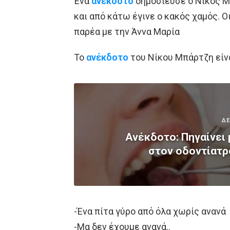
Ένα
ανέκδοτο
δημοσίευσε ο Νίκος Μ
και από κάτω έγινε ο κακός χαμός. Ο
παρέα με την Άννα Μαρία
Το
ανέκδοτο
του Νίκου Μπάρτζη είνα
ΔΕ
Ανέκδοτο: Πηγαίνει
στον οδοντίατρ
-Ένα πίτα γύρο από όλα χωρίς ανανά
-Μα δεν έχουμε ανανά..