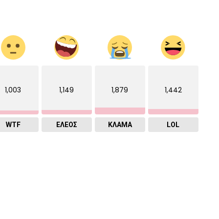
1,003
1,149
1,879
1,442
WTF
ΕΛΕΟΣ
ΚΛΑΜΑ
LOL