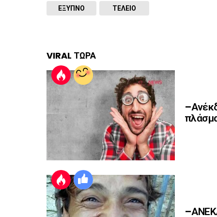
ΈΞΥΠΝΟ
ΤΕΛΕΙΟ
VIRAL ΤΩΡΑ
–Ανέκδ
πλάσμα
–ΑΝΕΚΔ