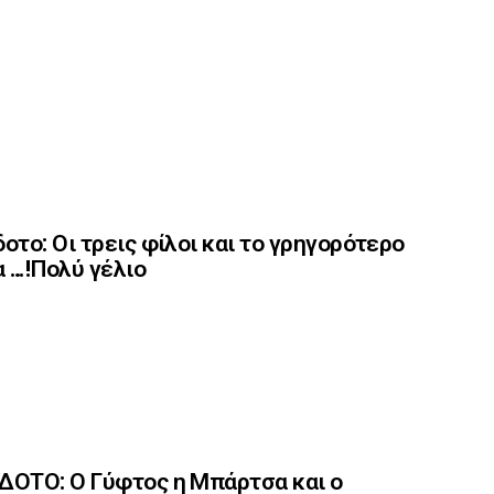
οτο: Οι τρεις φίλοι και το γρηγορότερο
 …!Πολύ γέλιο
ΟΤΟ: Ο Γύφτος η Μπάρτσα και ο