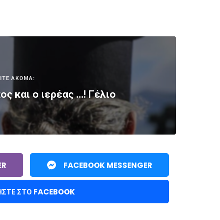
ΙΤΕ ΑΚΟΜΑ:
ς και ο ιερέας …! Γέλιο
ER
FACEBOOK MESSENGER
ΉΣΤΕ ΣΤΟ FACEBOOK