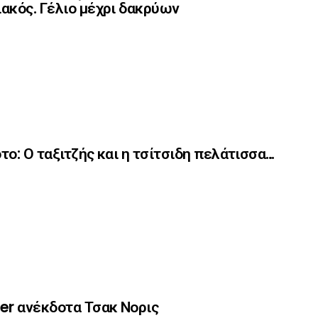
ακός. Γέλιο μέχρι δακρύων
το: Ο ταξιτζής και η τσίτσιδη πελάτισσα…
er ανέκδοτα Τσακ Νορις