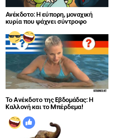
Ανέκδοτο: Η εύπορη, μοναχική
κυρία που ψάχνει σύντροφο
Το Aνέκδοτο της Eβδομάδας: Η
Kαλλονή και το Mπέρδεμα!