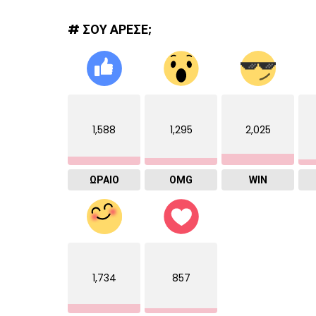
# ΣΟΥ ΑΡΕΣΕ;
1,588
1,295
2,025
ΩΡΑΙΟ
OMG
WIN
1,734
857