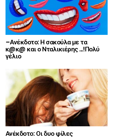
–Ανέκδοτο: Η σακούλα με τα
κ@κ@ και ο Νταλικιέρης …!Πολύ
γέλιο
Ανέκδοτο: Οι δυο φίλες