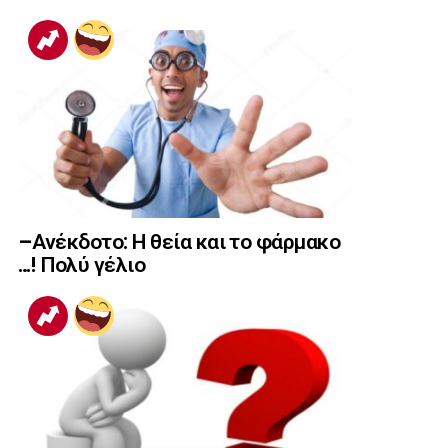
–Ανέκδοτο: Η θεία και το φάρμακο
…! Πολύ γέλιο