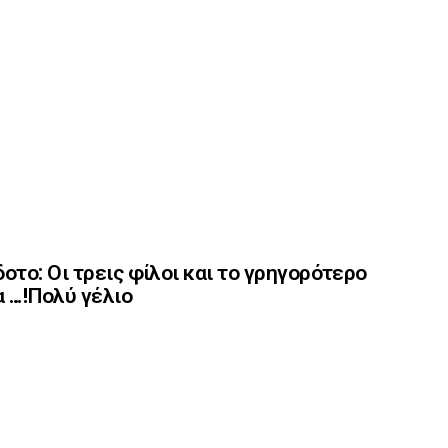
οτο: Οι τρεις φίλοι και το γρηγορότερο
 …!Πολύ γέλιο