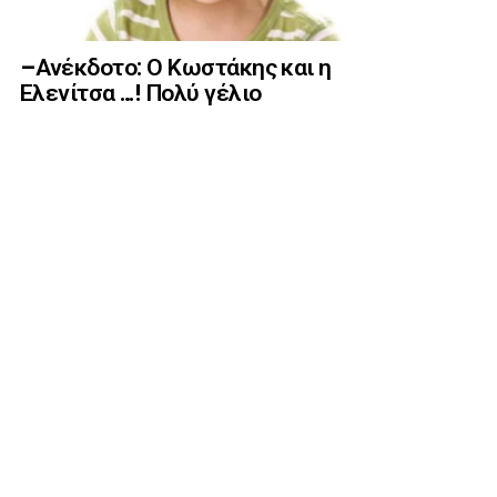
–Ανέκδοτο: Ο Κωστάκης και η
Ελενίτσα …! Πολύ γέλιο