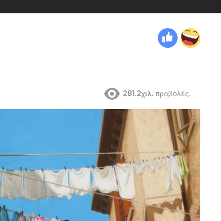
281.2χιλ.
προβολές.