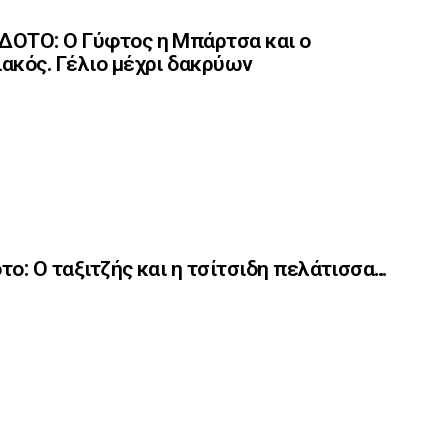
ΟΤΟ: Ο Γύφτος η Μπάρτσα και ο
ακός. Γέλιο μέχρι δακρύων
το: Ο ταξιτζής και η τσίτσιδη πελάτισσα…