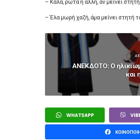
– Καλά, ρωτά η άλλη, αν μείνει στητή
– Έλα μωρή χαζή, άμα μείνει στητή τ
ΔΕ
ΑΝΕΚΔΟΤΟ: O ηλικιωμ
και 
WHATSAPP
VIB
ΚΟΙΝΟΠΟΙ