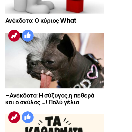
Ανέκδοτο: Ο κύριος What
–Ανέκδοτο: Η σύζυγος,η πεθερά
και ο σκύλος …! Πολύ γέλιο