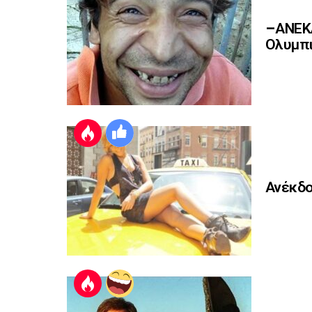
–ΑΝΕΚΔ
Ολυμπι
Ανέκδο