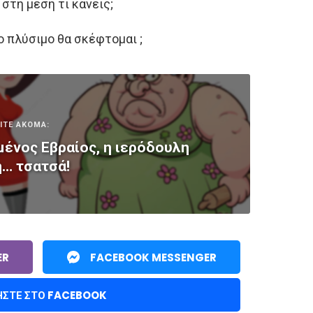
 στη μέση τι κάνεις;
ο πλύσιμο θα σκέφτομαι ;
ΙΤΕ ΑΚΟΜΑ:
ένος Εβραίος, η ιερόδουλη
η… τσατσά!
ER
FACEBOOK MESSENGER
ΉΣΤΕ ΣΤΟ FACEBOOK