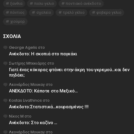
ξανθια
πολυ γελιο
ποντιακό ανέκδοτο
πόντιος
σχολείο
τρελό γέλιο
φοβερο γελιο
χιούμορ
ΣΧΌΛΙΑ
George Agelis
στο
Ανέκδοτο: Η σκοπιά στο παγκάκι
Σωτήρης Μπεκιάρης
στο
Γιατί ένας κόκορας φτάνει στην άκρη του γκρεμού…και δεν
πηδάει;
Λεονάρδος Μουκαγ
στο
ΑΝΕΚΔΟΤΟ: Κάποτε στο Μεξικό…
Kostas Livathinos
στο
Ανέκδοτο:Στατιστικά…κουρασμένος !!!
Νίκος Μ
στο
Ανέκδοτο: Στο καζίνο …
Λεονάρδος Μουκαγ
στο