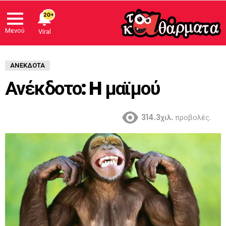
20+
Μενού
Viral
ΑΝΈΚΔΟΤΑ
Ανέκδοτο: H μαϊμού
314.3χιλ.
προβολές.