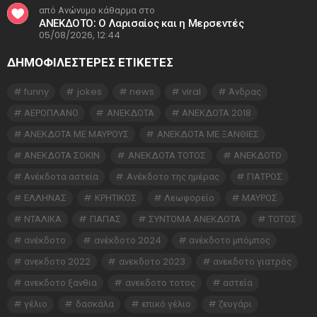
από Ανώνυμο κάθαρμα στο
ΑΝΕΚΔΟΤΟ: Ο Λαρισαίος και η Μερσεντές
05/08/2026, 12:44
ΔΗΜΟΦΙΛΕΣΤΕΡΕΣ ΕΤΙΚΈΤΕΣ
funny
jokes
news
viral
Άνδρας
ΑΕΡΟΠΛΑΝΟ
ΑΝΕΚΔΟΤΑ
ΑΝΕΚΔΟΤΑ 2018
ΑΝΕΚΔΟΤΑ ΜΕ ΜΑΥΡΟΥΣ
ΑΝΕΚΔΟΤΑ ΜΕ ΞΑΝΘΙΕΣ
ΑΝΕΚΔΟΤΑ ΣΟΚΙΝ
ΑΝΕΚΔΟΤΑ ΤΟΤΟΣ
ΑΝΕΚΔΟΤΟ
Ανέκδοτα αστεία
Ανέκδοτο της ημέρας
ΓΙΑΤΡΟΣ
ΕΛΛΗΝΑΣ
ΚΡΗΤΙΚΟΣ
Λεωφορείο
ΜΑΥΡΟΣ
ΝΤΑΛΙΚΑ
ΠΑΠΑΣ
ΣΥΝΤΟΜΑ ΑΝΕΚΔΟΤΑ
ΤΟΤΟΣ
ανέκδοτο
ανέκδοτο 2024
ανέκδοτο μπόμπος
ανεκδοτο 2022
ανεκδοτο 2023
ανεκδοτο γιατρός
ανεκδοτο ξανθια
ανεκδοτο τοτος
αστεία
γέλιο
δασκάλα
επικό γέλιο
ζευγάρι