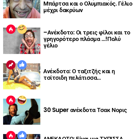
Μπάρτσα και ο Ολυμπιακός. Γέλιο
μέχρι δακρύων
–Ανέκδοτο: Οι τρεις φίλοι και το
γρηγορότερο πλάσμα …!Πολύ
γέλιο
Ανέκδοτο: Ο ταξιτζής και η
τσίτσιδη πελάτισσα…
30 Super ανέκδοτα Τσακ Νορις
ΑΝΕΚΔΟΤΟ: Είναι μια ΤΥΠΙΣΣΑ