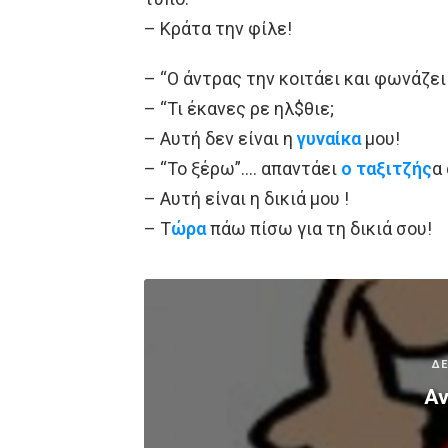
– Κράτα την φίλε!
– “Ο άντρας την κοιτάει και φωνάζει
– “Τι έκανες ρε ηλ$θιε;
– Αυτή δεν είναι η
γυναίκα
μου!
– “Το ξέρω”…. απαντάει
ο ταξιτζής
α
– Αυτή είναι η δικιά μου !
– Τ
ώρα
πάω πίσω για τη δικιά σου!
ΔΕ
Αν