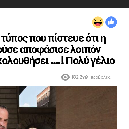
τύπος που πίστευε ότι η
ούσε αποφάσισε λοιπόν
κολουθήσει ….! Πολύ γέλιο
182.2χιλ.
προβολές.