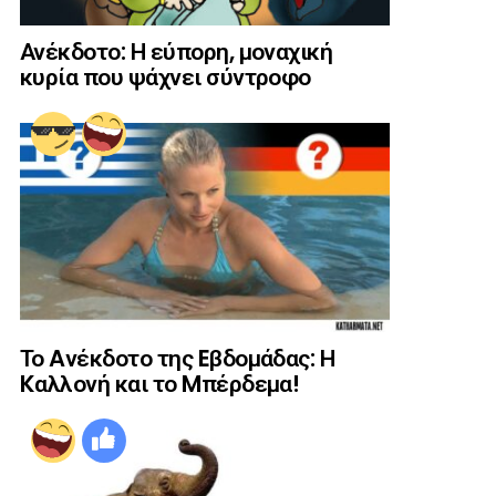
Ανέκδοτο: Η εύπορη, μοναχική
κυρία που ψάχνει σύντροφο
Το Aνέκδοτο της Eβδομάδας: Η
Kαλλονή και το Mπέρδεμα!