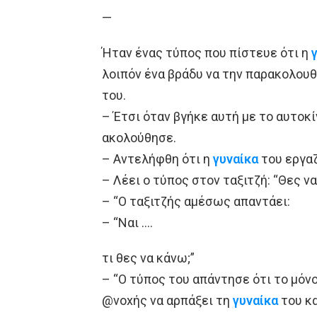
—
Ήταν ένας τύπος που πίστευε ότι η
λοιπόν ένα βράδυ να την παρακολουθή
του.
– Έτσι όταν βγήκε αυτή με το αυτοκί
ακολούθησε.
– Aντελήφθη ότι η
γυναίκα
του εργαζ
– Λέει ο τύπος στον ταξιτζή: “Θες ν
– “Ο ταξιτζής αμέσως απαντάει:
– “Ναι ….
τι θες να κάνω;”
– “Ο τύπος του απάντησε ότι το μόνο
@νοxής να αρπάξει τη
γυναίκα
του κα