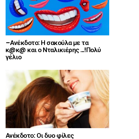
–Ανέκδοτο: Η σακούλα με τα
κ@κ@ και ο Νταλικιέρης …!Πολύ
γέλιο
Ανέκδοτο: Οι δυο φίλες