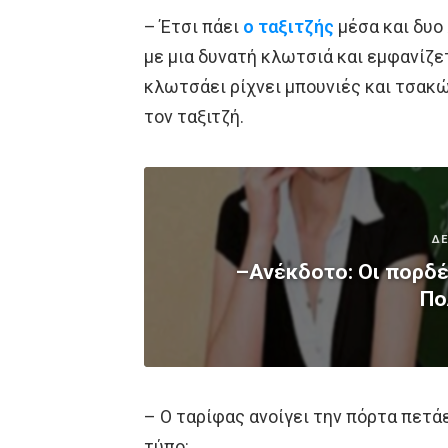
– Έτσι πάει
ο ταξιτζής
μέσα και δυο 
με μια δυνατή κλωτσιά και εμφανίζε
κλωτσάει ρίχνει μπουνιές και τσακώ
τον ταξιτζή.
ΔΕ
–Ανέκδοτο: Οι πορδές
Πο
– Ο ταρίφας ανοίγει την πόρτα πετά
τύπο: