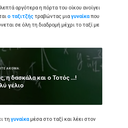
λεπτά αργότερα η πόρτα του οίκου ανοίγει
ται
ο ταξιτζής
τραβώντας μια
γυναίκα
που
νεται σε όλη τη διαδρομή μέχρι το ταξί με
ΙΤΕ ΑΚΟΜΑ:
, η δασκάλα και ο Τοτός …!
λύ γέλιο
ει τη
γυναίκα
μέσα στο ταξί και λέει στον