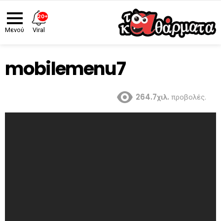
20+
Viral
Μενού
mobilemenu7
264.7χιλ.
προβολές.