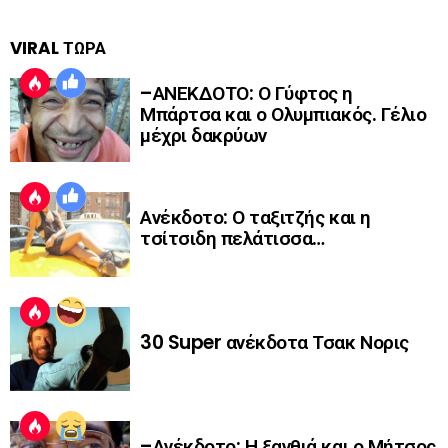
VIRAL ΤΩΡΑ
–ΑΝΕΚΔΟΤΟ: Ο Γύφτος η
Μπάρτσα και ο Ολυμπιακός. Γέλιο
μέχρι δακρύων
Ανέκδοτο: Ο ταξιτζής και η
τσίτσιδη πελάτισσα…
30 Super ανέκδοτα Τσακ Νορις
–Ανέκδοτο: Η ξανθιά και ο Μήτσος