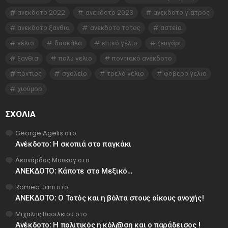
ανεκδοτο 2022
ανεκδοτο 2023
ανεκδοτο γιατρός
ανεκδοτο ξανθια
ανεκδοτο τοτος
αστεία
γέλιο
δασκάλα
επικό γέλιο
ζευγάρι
ξανθια
πολυ γελιο
ποντιακό ανέκδοτο
πόντιος
σχολείο
τρελό γέλιο
φοβερο γελιο
χιούμορ
ΣΧΌΛΙΑ
George Agelis
στο
Ανέκδοτο: Η σκοπιά στο παγκάκι
Λεονάρδος Μουκαγ
στο
ΑΝΕΚΔΟΤΟ: Κάποτε στο Μεξικό…
Romeo Jani
στο
ΑΝΕΚΔΟΤΟ: Ο Τοτός και η βόλτα στους οίκους ανοχής!
Μιχαλης Βασιλειου
στο
Ανέκδοτο: Η πολιτικός η κόλ@ση και ο παράδεισος !