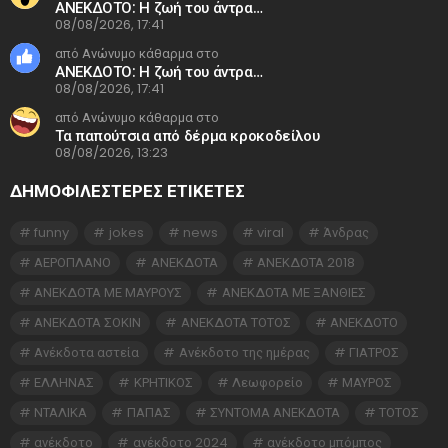
ΑΝΕΚΔΟΤΟ: Η ζωή του άντρα…
08/08/2026, 17:41
από Ανώνυμο κάθαρμα στο
ΑΝΕΚΔΟΤΟ: Η ζωή του άντρα…
08/08/2026, 17:41
από Ανώνυμο κάθαρμα στο
Τα παπούτσια από δέρμα κροκοδείλου
08/08/2026, 13:23
ΔΗΜΟΦΙΛΕΣΤΕΡΕΣ ΕΤΙΚΈΤΕΣ
funny
jokes
news
viral
Άνδρας
ΑΕΡΟΠΛΑΝΟ
ΑΝΕΚΔΟΤΑ
ΑΝΕΚΔΟΤΑ 2018
ΑΝΕΚΔΟΤΑ ΜΕ ΜΑΥΡΟΥΣ
ΑΝΕΚΔΟΤΑ ΜΕ ΞΑΝΘΙΕΣ
ΑΝΕΚΔΟΤΑ ΣΟΚΙΝ
ΑΝΕΚΔΟΤΑ ΤΟΤΟΣ
ΑΝΕΚΔΟΤΟ
Ανέκδοτα αστεία
Ανέκδοτο της ημέρας
ΓΙΑΤΡΟΣ
ΕΛΛΗΝΑΣ
ΚΡΗΤΙΚΟΣ
Λεωφορείο
ΜΑΥΡΟΣ
ΝΤΑΛΙΚΑ
ΠΑΠΑΣ
ΣΥΝΤΟΜΑ ΑΝΕΚΔΟΤΑ
ΤΟΤΟΣ
ανέκδοτο
ανέκδοτο 2024
ανέκδοτο μπόμπος