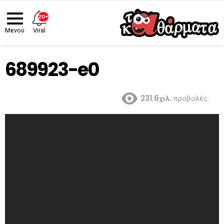
20+
Viral
Μενού
689923-e0
231.6χιλ.
προβολές.