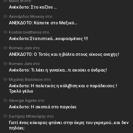
Νίκος Μ
στο
Ανέκδοτο: Στο καζίνο …
Λεονάρδος Μουκαγ
στο
ΑΝΕΚΔΟΤΟ: Κάποτε στο Μεξικό…
Kostas Livathinos
στο
Ανέκδοτο:Στατιστικά…κουρασμένος !!!
Romeo Jani
στο
ΑΝΕΚΔΟΤΟ: Ο Τοτός και η βόλτα στους οίκους ανοχής!
Romeo Jani
στο
Ανέκδοτο: Τι λέει η γυναίκα…τι ακούει ο άνδρας!
Μιχαλης Βασιλειου
στο
Ανέκδοτο: Η πολιτικός η κόλ@ση και ο παράδεισος !
Τρελό γέλιο
George Agelis
στο
Ανέκδοτο: Η σκοπιά στο παγκάκι
Σωτήρης Μπεκιάρης
στο
Γιατί ένας κόκορας φτάνει στην άκρη του γκρεμού…και δεν
πηδάει;