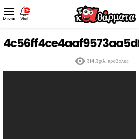
20+
Viral
Μενού
4c56ff4ce4aaf9573aa5df
314.3χιλ.
προβολές.