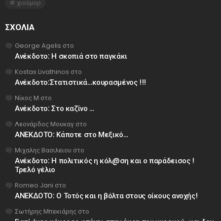
χιούμορ
ΣΧΌΛΙΑ
George Agelis
στο
Ανέκδοτο: Η σκοπιά στο παγκάκι
Kostas Livathinos
στο
Ανέκδοτο:Στατιστικά…κουρασμένος !!!
Νίκος Μ
στο
Ανέκδοτο: Στο καζίνο …
Λεονάρδος Μουκαγ
στο
ΑΝΕΚΔΟΤΟ: Κάποτε στο Μεξικό…
Μιχαλης Βασιλειου
στο
Ανέκδοτο: Η πολιτικός η κόλ@ση και ο παράδεισος !
Τρελό γέλιο
Romeo Jani
στο
ΑΝΕΚΔΟΤΟ: Ο Τοτός και η βόλτα στους οίκους ανοχής!
Σωτήρης Μπεκιάρης
στο