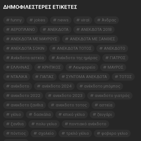
ΔΗΜΟΦΙΛΕΣΤΕΡΕΣ ΕΤΙΚΈΤΕΣ
funny
jokes
news
viral
Άνδρας
ΑΕΡΟΠΛΑΝΟ
ΑΝΕΚΔΟΤΑ
ΑΝΕΚΔΟΤΑ 2018
ΑΝΕΚΔΟΤΑ ΜΕ ΜΑΥΡΟΥΣ
ΑΝΕΚΔΟΤΑ ΜΕ ΞΑΝΘΙΕΣ
ΑΝΕΚΔΟΤΑ ΣΟΚΙΝ
ΑΝΕΚΔΟΤΑ ΤΟΤΟΣ
ΑΝΕΚΔΟΤΟ
Ανέκδοτα αστεία
Ανέκδοτο της ημέρας
ΓΙΑΤΡΟΣ
ΕΛΛΗΝΑΣ
ΚΡΗΤΙΚΟΣ
Λεωφορείο
ΜΑΥΡΟΣ
ΝΤΑΛΙΚΑ
ΠΑΠΑΣ
ΣΥΝΤΟΜΑ ΑΝΕΚΔΟΤΑ
ΤΟΤΟΣ
ανέκδοτο
ανέκδοτο 2024
ανέκδοτο μπόμπος
ανεκδοτο 2022
ανεκδοτο 2023
ανεκδοτο γιατρός
ανεκδοτο ξανθια
ανεκδοτο τοτος
αστεία
γέλιο
δασκάλα
επικό γέλιο
ζευγάρι
ξανθια
πολυ γελιο
ποντιακό ανέκδοτο
πόντιος
σχολείο
τρελό γέλιο
φοβερο γελιο